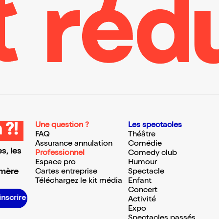
Une question ?
Les spectacles
 ?!
FAQ
Théâtre
Assurance annulation
Comédie
s, les
Professionnel
Comedy club
Espace pro
Humour
 mère
Cartes entreprise
Spectacle
Téléchargez le kit média
Enfant
Concert
S’inscrire S’inscrire S’inscrire S’inscrire S’inscrire S’inscrire S’inscrire S’inscrire S’inscrire S’inscrire S’inscrire S’inscrire
Activité
Expo
Spectacles passés