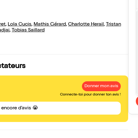
ret
,
Lola Cucis
,
Mathis Gérard
,
Charlotte Herail
,
Tristan
djai
,
Tobias Saillard
ctateurs
Donner mon avis
Connecte-toi pour donner ton avis !
s encore d'avis 😭