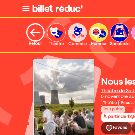
Retour
Théâtre
Comédie
Humour
Spectacle
Nous le
Théâtre de Sart
5 novembre au
Théâtre
Populai
Tout public
À partir de 12,
Favoris