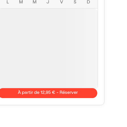
L
M
M
J
V
S
D
À partir de 12,95 € - Réserver