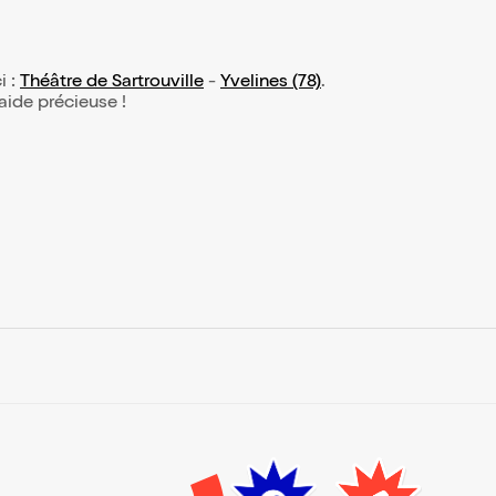
i :
Théâtre de Sartrouville
-
Yvelines (78)
.
 aide précieuse !