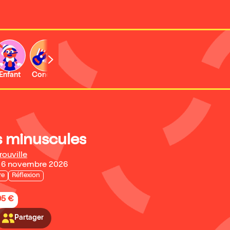
Enfant
Concert
Activité
Expo et musée
s minuscules
rouville
 6 novembre 2026
re
Réflexion
95 €
Partager