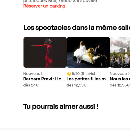
pl Jacques Brel, 78500 Sartrouville
Réserver un parking
Les spectacles dans la même sall
Nouveau !
9/10 (51 avis)
Nouveau !
Barbara Pravi : Hom
Les petites filles mo
Nous les
mage à Dalida
dernes
s
dès 24€
dès 12,95€
dès 12,95€
Tu pourrais aimer aussi !