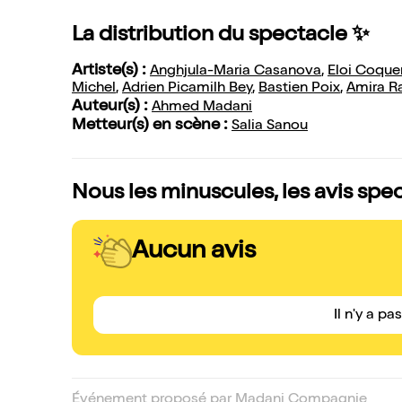
La distribution du spectacle ✨
Artiste(s) :
Anghjula-Maria Casanova
,
Eloi Coque
Michel
,
Adrien Picamilh Bey
,
Bastien Poix
,
Amira Ra
Auteur(s) :
Ahmed Madani
Metteur(s) en scène :
Salia Sanou
Nous les minuscules, les avis spe
Aucun avis
Il n'y a pa
Événement proposé par Madani Compagnie