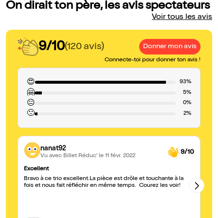
On dirait ton père, les avis spectateurs
Voir tous les avis
9/10
(120 avis)
Donner mon avis
Connecte-toi pour donner ton avis !
😍
93%
🤗
5%
😐
0%
🙁
2%
nanat92
9/10
Vu avec Billet Réduc'
le 11 févr. 2022
Excellent
Ex
Bravo à ce trio excellent.La pièce est drôle et touchante à la
Be
fois et nous fait réfléchir en même temps. Courez les voir!
be