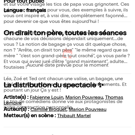
Pour tout public
et sur votre visage les tics de papa vous grignotent. Ces
géniteurs sont tout pour vous, des exemples à suivre, ils
Langue : français
vous ont inspiré et, à vrai dire, complètement façonné...
pour devenir ce que vous êtes aujourd'hui !
On dirait ton père, toutes les séances
Pardon ? Vous pensiez être maître de votre vie, que
chacune de vos décisions dépendait uniquement...de
vous ? La notion de bagage ça vous dit quelque chose,
non ? "Arrête, on dirait ton père" "le même regard que sa
mère " "c'est son grand-père tout craché", ça vous parle ?
Et vous qui aviez juré d'être "grand maintenant", adulte...
Aucune date prévue pour le moment
foutaises !
Léa, Zoé et Ted ont chacun une valise, un bagage, une
La distribution du spectacle ✨
hérédité ; ils grandissent, subissent des événements. Et
pourtant un jour Ça y est !
Artiste(s) :
Fabienne Louin
,
Marion Pouvreau
,
Thomas
Le trio de comédiens donne vie aux protagonistes de
Lempire
notre construction personnelle.
Auteur(s) :
Camille Broquet
,
Marion Pouvreau
Metteur(s) en scène :
Thibault Martel