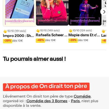
10/10 (149 avis)
10/10 (124 avis)
10
10/10 (151 avis)
Rafaella Scheer d
Mapie dans Et c'es
Lau
Impro 2000 : Shut
ans Dissonante
t le temps qui...
up Mom !
-48%
dès 13€
-39%
dès 13€
-48
-39%
dès 13€
Tu pourrais aimer aussi !
À propos de On dirait ton père
L’événement On dirait ton père de type
Comédie
,
organisé ici :
Comédie des 3 Bornes
-
Paris
, n'est plus
disponible à la vente.