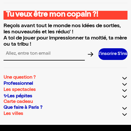
Tu veux être mon copain ?!
Reçois avant tout le monde nos idées de sorties,
les nouveautés et les réduc' !
A toi de jouer pour impressionner ta moitié, ta mère
ou ta tribu !
S’inscrire S’inscrire S’inscri
Adresse email pour la newsletter
Une question ?
Professionnel
Les spectacles
✨Les pépites
Carte cadeau
Que faire à Paris ?
Les villes