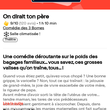
On dirait ton père
9/10
(120 avis)
•
1 h 10 min
Comédie des 3 Bornes
Salle climatisée !
Théâtre
Une comédie déroutante sur le poids des
bagages familiaux... vous savez, ces grosses
valises qu'on traîne, tous... !
Quand vous étiez petit, qu'avez-vous chopé ? Une bonne
grippe, la varicelle ? Non, tout ce qui traînait : la jalousie
de grand-mère, la joie de vivre exacerbée de votre mère,
la rigueur de papa.
Avant même d'avoir sorti la tête de l'utérus de votre
tendre maman, les tares de vos prédécesseurs
Lire la suite
commençaient gentiment à s'accrocher. Depuis, dans
vos mouvements les manies maternelles ont fait surface