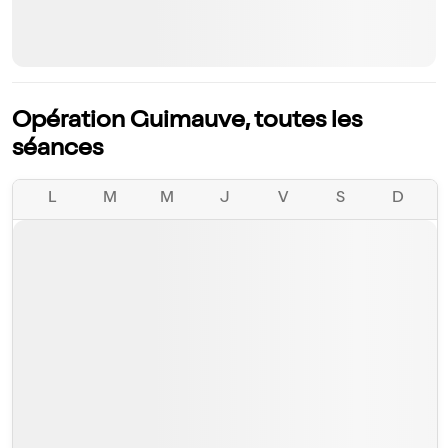
Opération Guimauve, toutes les
séances
L
M
M
J
V
S
D