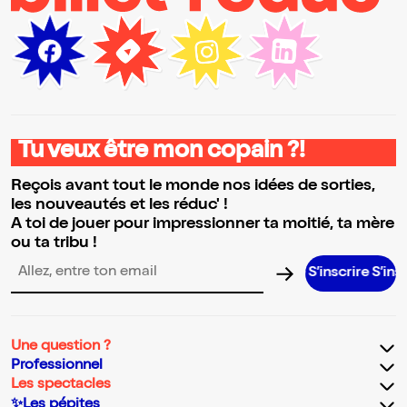
Tu veux être mon copain ?!
Reçois avant tout le monde nos idées de sorties,
les nouveautés et les réduc' !
A toi de jouer pour impressionner ta moitié, ta mère
ou ta tribu !
S’inscrire S’inscrire S’in
Adresse email pour la newsletter
Une question ?
Professionnel
Les spectacles
✨Les pépites