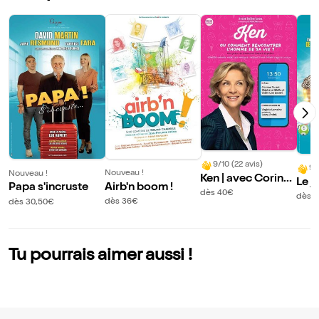
9/10 (22 avis)
9/
Nouveau !
Nouveau !
Ken | avec Corinn
Le 
Airb'n boom !
Papa s'incruste
e Touzet
dès 40€
dès 3
dès 36€
dès 30,50€
Tu pourrais aimer aussi !