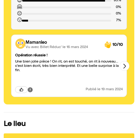
😍
93%
🤗
0%
😐
0%
🙁
7%
Mamanleo
10/10
Vu avec Billet Réduc'
le 16 mars 2024
Opération réussie !
Br
Une bien jolie pièce ! On rit, on est touché, on rit à nouveau...
Un
c'est bien écrit, très bien interprété. Et une belle surprise à la
ac
fin.
dé
ce
Publié
le 19 mars 2024
Le lieu