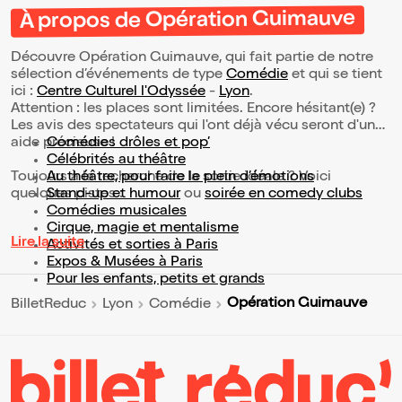
À propos de Opération Guimauve
Découvre Opération Guimauve, qui fait partie de notre
sélection d’événements de type
Comédie
et qui se tient
ici :
Centre Culturel l'Odyssée
-
Lyon
.
Attention : les places sont limitées. Encore hésitant(e) ?
Les avis des spectateurs qui l'ont déjà vécu seront d'une
aide précieuse !
Comédies drôles et pop’
Célébrités au théâtre
Toujours à la recherche de la sortie idéale ? Voici
Au théâtre, pour faire le plein d’émotions
quelques pistes :
Stand-up et humour
ou
soirée en comedy clubs
Comédies musicales
Cirque, magie et mentalisme
Lire la suite
Activités et sorties à Paris
Expos & Musées à Paris
Pour les enfants, petits et grands
Opération Guimauve
BilletReduc
Lyon
Comédie