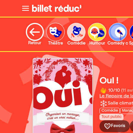
Retour
Théâtre
Comédie
Humour
Comedy clu
S
Oui !
10/10
(11 av
Le Repaire de 
Salle climat
Comédie
Maria
Tout public
Favoris