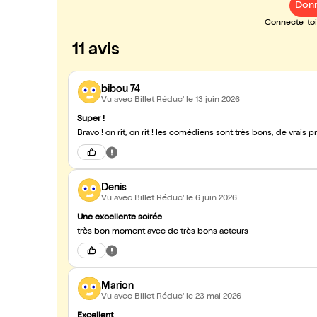
Donn
Connecte-toi 
11 avis
bibou 74
Vu avec Billet Réduc'
le 13 juin 2026
Super !
Bravo ! on rit, on rit ! les comédiens sont très bons, de vrais pr
Denis
Vu avec Billet Réduc'
le 6 juin 2026
Une excellente soirée
très bon moment avec de très bons acteurs
Marion
Vu avec Billet Réduc'
le 23 mai 2026
Excellent