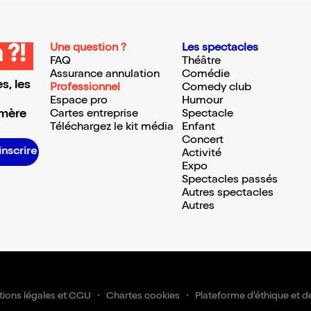
Une question ?
Les spectacles
 ?!
FAQ
Théâtre
Assurance annulation
Comédie
s, les
Professionnel
Comedy club
Espace pro
Humour
 mère
Cartes entreprise
Spectacle
Téléchargez le kit média
Enfant
Concert
S’inscrire S’inscrire S’inscrire S’inscrire S’inscrire S’inscrire S’inscrire S’inscrire S’inscrire S’inscrire S’inscrire S’inscrire
Activité
Expo
Spectacles passés
Autres spectacles
Autres
ions légales et CGU
Chartes cookies
Plateforme d'éthique et d