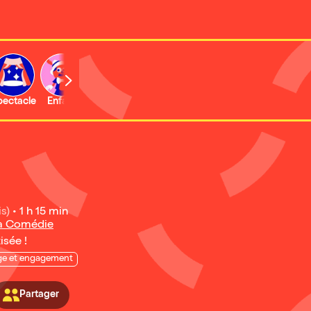
b
pectacle
Enfant
Concert
Activité
Expo et musée
is)
•
1 h 15 min
la Comédie
isée !
ge et engagement
Partager