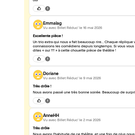
oui
Emmalag
Vu avec Billet Réduc'
le 16 mai 2026
Excellente pièce !
Un trio extra qui nous a fait beaucoup rire… Chaque réplique vaut le coup . On a passé une excellent
connaissions les comédiens depuis longtemps. Si vous vous so
dites « oui !!!! » à cette chouette pièce de théâtre !
Doriane
Vu avec Billet Réduc'
le 9 mai 2026
Très drôle !
Nous avons passé une très bonne soirée. Beaucoup de surpri
AnneHH
Vu avec Billet Réduc'
le 2 mai 2026
Très drôle
Nous avons l’habitude de ce théâtre, et une fois de plus nou