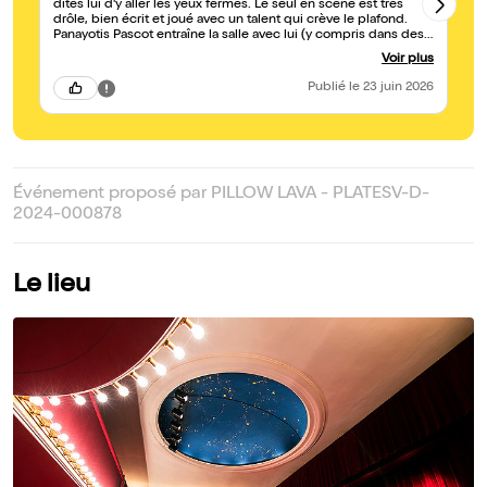
dites lui d'y aller les yeux fermés. Le seul en scène est très
su
drôle, bien écrit et joué avec un talent qui crève le plafond.
co
Panayotis Pascot entraîne la salle avec lui (y compris dans des
situations absurdes) comme peu d'artistes en sont capables.
Voir plus
Les situations jouées sont diverses et se font écho tout au long
du spectacle.
Publié
le 23 juin 2026
Événement proposé par PILLOW LAVA - PLATESV-D-
2024-000878
Le lieu