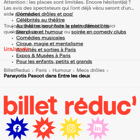
Attention : les places sont limitées. Encore hésitant(e) ?
Les avis des spectateurs qui l'ont déjà vécu seront d'une
aide précieuse !
Comédies drôles et pop’
Célébrités au théâtre
Toujours à la recherche de la sortie idéale ? Voici
Au théâtre, pour faire le plein d’émotions
quelques pistes :
Stand-up et humour
ou
soirée en comedy clubs
Comédies musicales
Cirque, magie et mentalisme
Lire la suite
Activités et sorties à Paris
Expos & Musées à Paris
Pour les enfants, petits et grands
BilletReduc
Paris
Humour
Mecs drôles
Panayotis Pascot dans Entre les deux