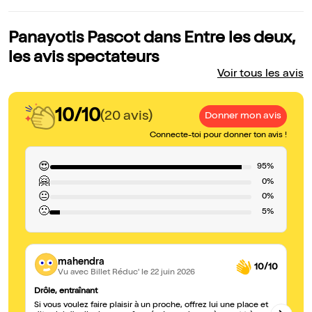
Panayotis Pascot dans Entre les deux,
les avis spectateurs
Voir tous les avis
10/10
(20 avis)
Donner mon avis
Connecte-toi pour donner ton avis !
😍
95%
🤗
0%
😐
0%
🙁
5%
mahendra
10/10
Vu avec Billet Réduc'
le 22 juin 2026
Drôle, entraînant
Ex
Si vous voulez faire plaisir à un proche, offrez lui une place et
Ex