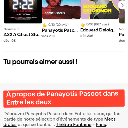
10/10 (867 avis)
10/10 (20 avis)
Nouveau !
Nouve
Edouard Deloigno
Panayotis Pascot
2:22 A Ghost Stor
Pabl
n grandira plus tar
dans Entre les deu
dès 20€
dès 29€
y | avec Louane E
e en
d
x
dès 15€
dès 
mera, Guillame La
e so
bbé et Constance
Dollé
Tu pourrais aimer aussi !
À propos de Panayotis Pascot dans
Entre les deux
Découvre Panayotis Pascot dans Entre les deux, qui fait
partie de notre sélection d’événements de type
Mecs
drôles
et qui se tient ici :
Théâtre Fontaine
-
Paris
.