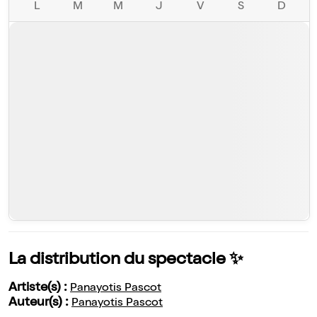
L
M
M
J
V
S
D
La distribution du spectacle ✨
Artiste(s) :
Panayotis Pascot
Auteur(s) :
Panayotis Pascot