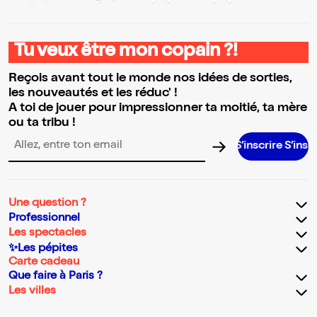
Tu veux être mon copain ?!
Reçois avant tout le monde nos idées de sorties,
les nouveautés et les réduc' !
A toi de jouer pour impressionner ta moitié, ta mère
ou ta tribu !
S’inscrire S’inscrire S’inscri
Adresse email pour la newsletter
Une question ?
Professionnel
Les spectacles
✨Les pépites
Carte cadeau
Que faire à Paris ?
Les villes