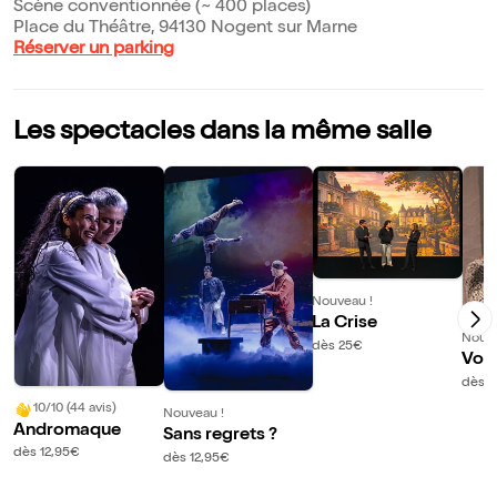
Scène conventionnée (~ 400 places)
Place du Théâtre, 94130 Nogent sur Marne
Réserver un parking
Les spectacles dans la même salle
Nouveau !
La Crise
Nouve
dès 25€
Voir
dès 8
10/10 (44 avis)
Nouveau !
Andromaque
Sans regrets ?
dès 12,95€
dès 12,95€