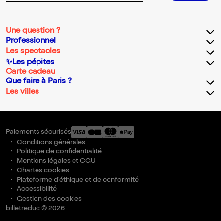
Une question ?
Professionnel
Les spectacles
✨Les pépites
Carte cadeau
Que faire à Paris ?
Les villes
Paiements sécurisés
Conditions générales
Politique de confidentialité
Mentions légales et CGU
Chartes cookies
Plateforme d'éthique et de conformité
Accessibilité
Gestion des cookies
billetreduc © 2026