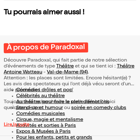
Tu pourrais aimer aussi !
À propos de Paradoxal
Découvre Paradoxal, qui fait partie de notre sélection
d’événements de type
Théâtre
et qui se tient ici :
Théâtre
Antoine Watteau
-
Val-de-Marne (94)
.
Attention : les places sont limitées. Encore hésitant(e) ?
Les avis des spectateurs qui l'ont déjà vécu seront d'une
aide précieuse !
Comédies drôles et pop’
Célébrités au théâtre
Toujours à la recherche de la sortie idéale ? Voici
Au théâtre, pour faire le plein d’émotions
quelques pistes :
Stand-up et humour
ou
soirée en comedy clubs
Comédies musicales
Cirque, magie et mentalisme
Lire la suite
Activités et sorties à Paris
Expos & Musées à Paris
Pour les enfants, petits et grands