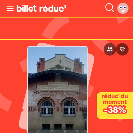
réduc' du
moment
-38%