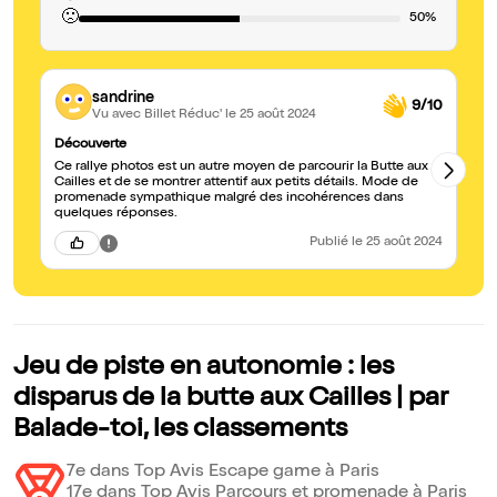
🙁
50%
sandrine
9/10
Vu avec Billet Réduc'
le 25 août 2024
Découverte
Ra
Ce rallye photos est un autre moyen de parcourir la Butte aux
Te
Cailles et de se montrer attentif aux petits détails. Mode de
promenade sympathique malgré des incohérences dans
quelques réponses.
Publié
le 25 août 2024
Jeu de piste en autonomie : les
disparus de la butte aux Cailles | par
Balade-toi, les classements
7e dans Top Avis Escape game à Paris
17e dans Top Avis Parcours et promenade à Paris