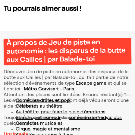
de-toi
Tu pourrais aimer aussi !
À propos de Jeu de piste en
autonomie : les disparus de la butte
aux Cailles | par Balade-toi
Découvre Jeu de piste en autonomie : les disparus de la
butte aux Cailles | par Balade-toi, qui fait partie de notre
sélection d’événements de type
Escape game
et qui se
tient ici :
Métro Corvisart
-
Paris
.
Attention : les places sont limitées. Encore hésitant(e) ?
Les avis des spectateurs qui l'ont déjà vécu seront d'une
Comédies drôles et pop’
aide précieuse !
Célébrités au théâtre
Au théâtre, pour faire le plein d’émotions
Toujours à la recherche de la sortie idéale ? Voici
Stand-up et humour
ou
soirée en comedy clubs
quelques pistes :
Comédies musicales
Cirque, magie et mentalisme
Lire la suite