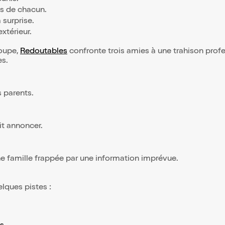
s de chacun.
 surprise.
xtérieur.
roupe,
Redoutables
confronte trois amies à une trahison profe
es.
s parents.
it annoncer.
ne famille frappée par une information imprévue.
elques pistes :