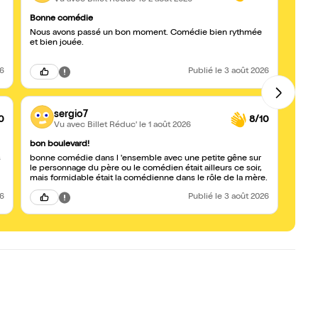
Bonne comédie
De rév
Nous avons passé un bon moment. Comédie bien rythmée
Pièce
et bien jouée.
des c
26
Publié
le 3 août 2026
sergio7
0
8/10
Vu avec Billet Réduc'
le 1 août 2026
bon boulevard!
De re
bonne comédie dans l 'ensemble avec une petite gêne sur
Coméd
le personnage du père ou le comédien était ailleurs ce soir,
en re
mais formidable était la comédienne dans le rôle de la mère.
socié
26
Publié
le 3 août 2026