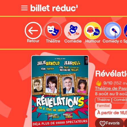
Retour
Théâtre
Comédie
Humour
Comedy clu
S
Révélat
9/10
(152 av
Théâtre de Pas
8 août au 9 ao
Théâtre
Coméd
Familial
À partir de 16,
Favoris