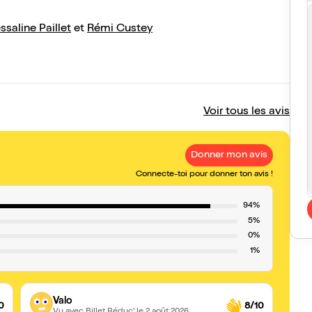
saline Paillet
et
Rémi Custey
Voir tous les avis
Donner mon avis
Connecte-toi pour donner ton avis !
94%
5%
0%
1%
Valo
0
8/10
Vu avec Billet Réduc'
le 2 août 2026