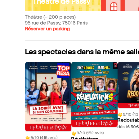
Théâtre de Passy
Théâtre (~ 200 places)
95 rue de Passy, 75016 Paris
Réserver un parking
Les spectacles dans la même sall
9/10 (43
Redoutab
dès 16,50€
9/10 (152 avis)
9/10 (415 avis)