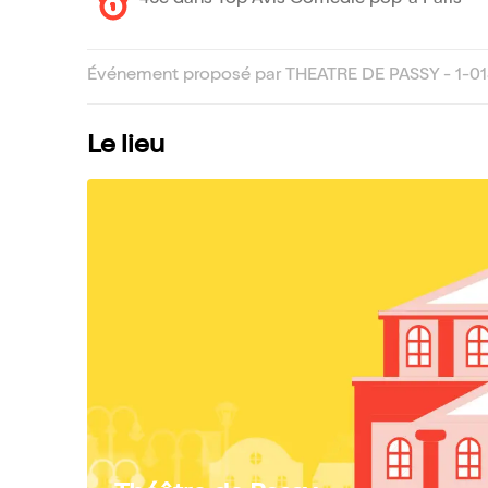
46e dans Top Avis Comédie pop' à Paris
Événement proposé par THEATRE DE PASSY - 1-01
Le lieu