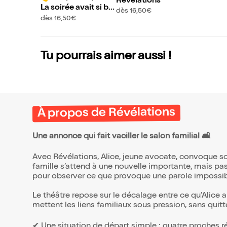
Révélations
La soirée avait si bie
dès 16,50€
n commencé
dès 16,50€
Tu pourrais aimer aussi !
À propos de Révélations
Une annonce qui fait vaciller le salon familial 🛋️
Avec Révélations, Alice, jeune avocate, convoque son
famille s’attend à une nouvelle importante, mais pa
pour observer ce que provoque une parole impossib
Le théâtre repose sur le décalage entre ce qu’Alice a
mettent les liens familiaux sous pression, sans quitt
✔ Une situation de départ simple : quatre proches r