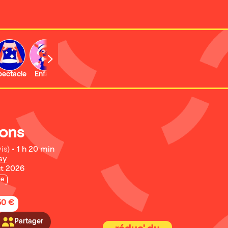
b
pectacle
Enfant
Concert
Activité
Expo et musée
ions
is)
•
1 h 20 min
sy
ût 2026
ie
50 €
Partager