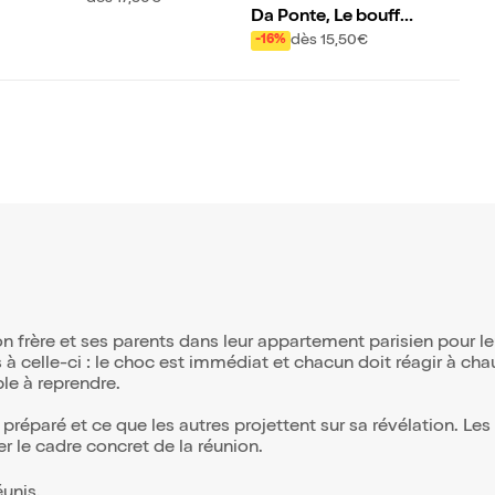
Da Ponte, Le bouffo
n de Mozart
dès 15,50€
-16%
 frère et ses parents dans leur appartement parisien pour leu
s à celle-ci : le choc est immédiat et chacun doit réagir à c
le à reprendre.
 préparé et ce que les autres projettent sur sa révélation. Les
er le cadre concret de la réunion.
éunis.