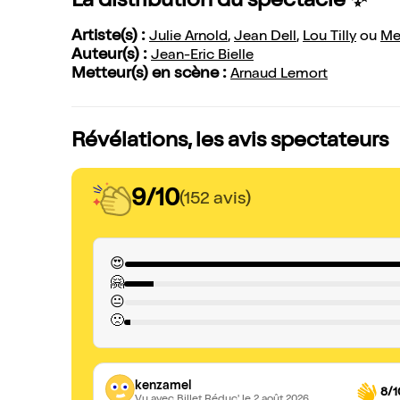
La distribution du spectacle ✨
Artiste(s) :
Julie Arnold
,
Jean Dell
,
Lou Tilly
ou
Mes
Auteur(s) :
Jean-Eric Bielle
Metteur(s) en scène :
Arnaud Lemort
Révélations, les avis spectateurs
9/10
(152 avis)
😍
🤗
😐
🙁
kenzamel
8/1
Vu avec Billet Réduc'
le 2 août 2026