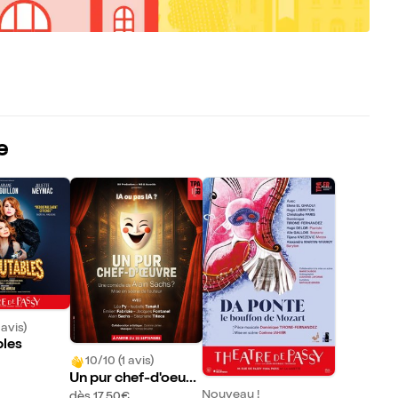
e
 avis)
les
10/10 (1 avis)
Un pur chef-d'oeuvr
e
Nouveau !
dès 17,50€