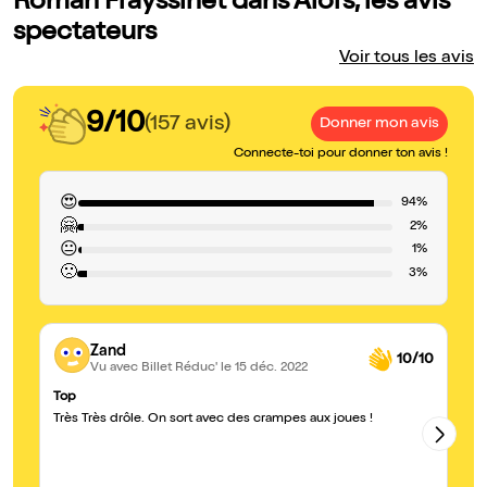
Roman Frayssinet dans Alors, les avis
spectateurs
Voir tous les avis
9/10
(157 avis)
Donner mon avis
Connecte-toi pour donner ton avis !
😍
94%
🤗
2%
😐
1%
🙁
3%
Zand
10/10
Vu avec Billet Réduc'
le 15 déc. 2022
Top
Ex
Très Très drôle. On sort avec des crampes aux joues !
Sp
la
av
co
qu