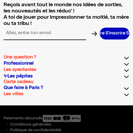
Reçois avant tout le monde nos idées de sorties,
les nouveautés et les réduc' !
A toi de jouer pour impressionner ta moitié, ta mère
ou ta tribu !
S’inscrire S’inscrir
Adresse email pour la newsletter
Une question ?
Professionnel
Les spectacles
✨Les pépites
Carte cadeau
Que faire à Paris ?
Les villes
Paiements sécurisés
Conditions générales
Politique de confidentialité