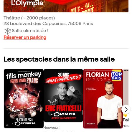
L'Olympia
Théâtre (~ 2000 places)
28 boulevard des Capucines, 75009 Paris
Salle climatisée !
Réserver un parking
Les spectacles dans la même salle
10
Fabr
ns S
dès 
Nouveau !