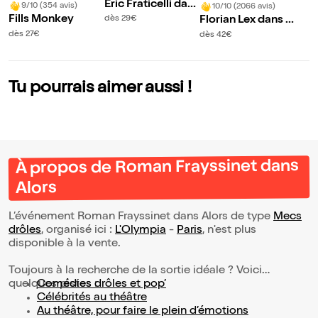
Eric Fraticelli dans
9/10 (354 avis)
10/10 (2066 avis)
30 ans, what happ
Fills Monkey
dès 29€
Florian Lex dans I
ened ?
mparfaits
dès 27€
dès 42€
Tu pourrais aimer aussi !
À propos de Roman Frayssinet dans
Alors
L’événement Roman Frayssinet dans Alors de type
Mecs
drôles
, organisé ici :
L'Olympia
-
Paris
, n'est plus
disponible à la vente.
Toujours à la recherche de la sortie idéale ? Voici
quelques pistes :
Comédies drôles et pop’
Célébrités au théâtre
Au théâtre, pour faire le plein d’émotions