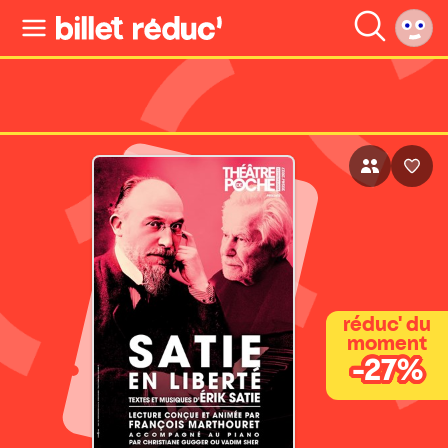
réduc' du
moment
-27%