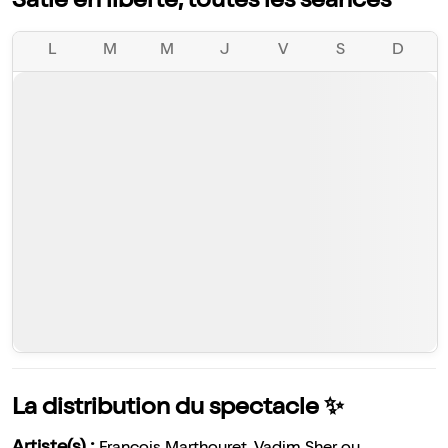
Satie en liberté, toutes les séances
L
M
M
J
V
S
D
La distribution du spectacle ✨