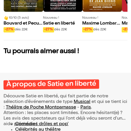
10/10 (5 avis)
Nouveau !
Nouveau !
Nouve
Bouvard et Pecuc
Satie en liberté
Maxime Lombard
Maxi
het
dans Prelude de P
dan
-27%
dès 22€
-27%
dès 22€
-27%
dès 22€
-27
an
Tu pourrais aimer aussi !
À propos de Satie en liberté
Découvre Satie en liberté, qui fait partie de notre
sélection d’événements de type
Musical
et qui se tient ici
:
Théâtre de Poche Montparnasse
-
Paris
.
Attention : les places sont limitées. Encore hésitant(e) ?
Les avis des spectateurs qui l'ont déjà vécu seront d'une
aide précieuse !
Comédies drôles et pop’
Célébrités au théâtre