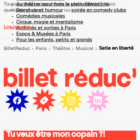
Toujours à la recherche de la sortie idéale ? Voici
Au théâtre, pour faire le plein d’émotions
quelques pistes :
Stand-up et humour
ou
soirée en comedy clubs
Comédies musicales
Cirque, magie et mentalisme
Lire la suite
Activités et sorties à Paris
Expos & Musées à Paris
Pour les enfants, petits et grands
Satie en liberté
BilletReduc
Paris
Théâtre
Musical
Tu veux être mon copain ?!