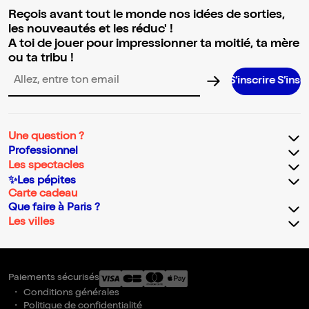
Reçois avant tout le monde nos idées de sorties,
les nouveautés et les réduc' !
A toi de jouer pour impressionner ta moitié, ta mère
ou ta tribu !
S’inscrire S’inscrire S’inscr
Adresse email pour la newsletter
Une question ?
Professionnel
Les spectacles
✨Les pépites
Carte cadeau
Que faire à Paris ?
Les villes
Paiements sécurisés
Conditions générales
Politique de confidentialité