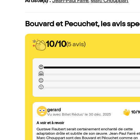
Artiste(s) :
Jean-Paul Farré
,
Marc Chouppart
Bouvard et Pecuchet, les avis sp
10/10
(5 avis)
😍
🤗
😐
🙁
gerard
10/1
Vu avec Billet Réduc'
le 30 déc. 2025
A voir et à revoir
Gustave Flaubert serait certainement enchanté de cette
adaptation drôle et subtile de son œuvre. Jean-Paul Farré et
Marc Chouppart sont des Bouvard et Pécuchet comme on