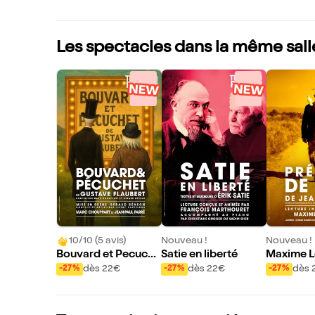
Les spectacles dans la même sall
10/10 (5 avis)
Nouveau !
Nouveau !
Bouvard et Pecuche
Satie en liberté
Maxime 
t
ans Prelu
dès 22€
dès 22€
dès 
-27%
-27%
-27%