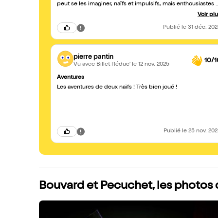
peut se les imaginer, naïfs et impulsifs, mais enthousiastes et
touchants. Le spectateur est conquis par l'originalité des
Voir pl
situations théâtrales et le jeu des acteurs. Excellent
spectacle qui ne manque pas d'humour.
Publié
le 31 déc. 20
pierre pantin
10/1
Vu avec Billet Réduc'
le 12 nov. 2025
Aventures
Les aventures de deux naïfs ! Très bien joué !
Publié
le 25 nov. 20
Bouvard et Pecuchet, les photos 