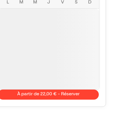
L
M
M
J
V
S
D
À partir de 22,00 € - Réserver
@watercolorandbooksparis
10/10
i régal !
agnifique adaptation et une remarquable
prétation du duo Jean-Paul Farré Marc Chouppart,
t et très drôle. Un vrai régal, un super moment de