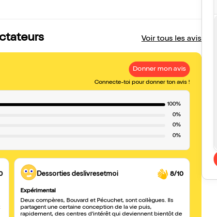
ectateurs
Voir tous les avis
Donner mon avis
Connecte-toi pour donner ton avis !
100%
0%
0%
0%
0
Dessorties deslivresetmoi
8/10
Expérimental
Un vra
Deux compères, Bouvard et Pécuchet, sont collègues. Ils
Une m
partagent une certaine conception de la vie puis,
inter
rapidement, des centres d'intérêt qui deviennent bientôt de
épatan