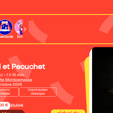
b
pectacle
Enfant
Concert
Activité
Expo et musée
 et Pecuchet
s)
•
1 h 15 min
che Montparnasse
octobre 2026
lations
Grand auteur
maines
classique
,00 €
30,50€