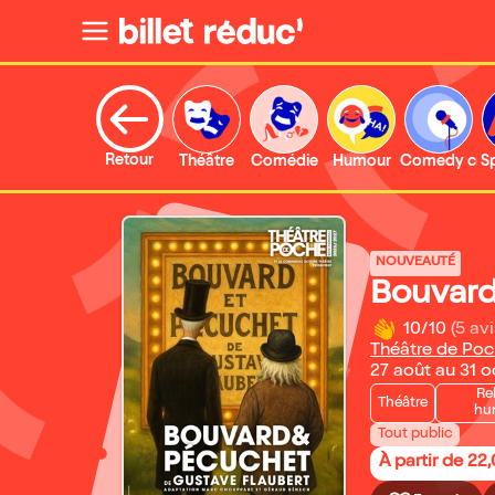
Retour
Théâtre
Comédie
Humour
Comedy clu
S
NOUVEAUTÉ
Bouvard
10/10
(5 avi
Théâtre de Po
27 août au 31 
Re
Théâtre
hu
Tout public
À partir de 22