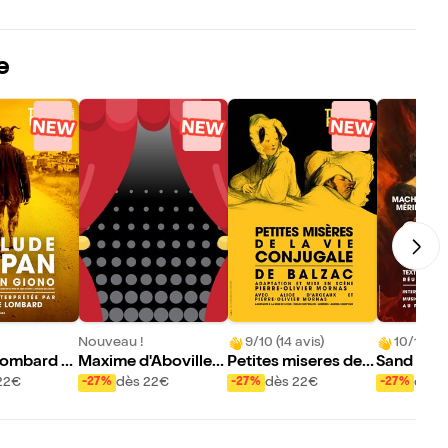
e
Nouveau !
9/10 (14 avis)
10/10 (1 
Lombard d
Maxime d'Aboville d
Petites miseres de l
Sand Cho
de de Pan
ans Napoléon
a vie conjugale
22€
dès 22€
dès 22€
dès 
-27%
-27%
-27%