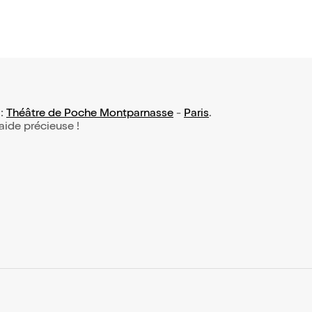
 :
Théâtre de Poche Montparnasse
-
Paris
.
 aide précieuse !