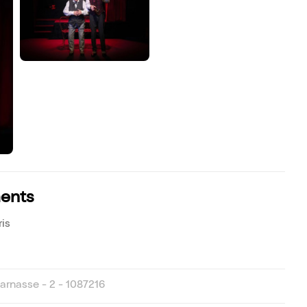
ments
is
rnasse - 2 - 1087216