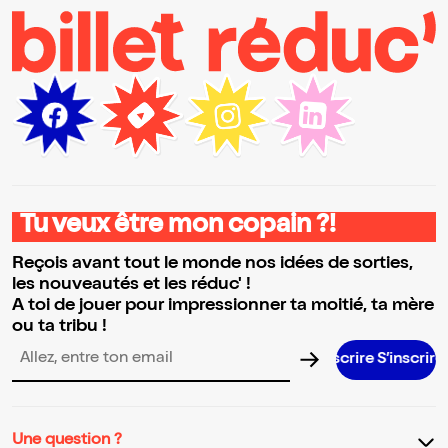
Tu veux être mon copain ?!
Reçois avant tout le monde nos idées de sorties,
les nouveautés et les réduc' !
A toi de jouer pour impressionner ta moitié, ta mère
ou ta tribu !
S’inscrir
Adresse email pour la newsletter
Une question ?