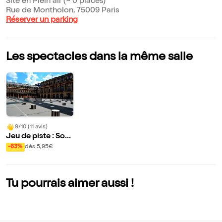
Site en Plein air (~ 0 places)
Rue de Montholon, 75009 Paris
Réserver un parking
Les spectacles dans la même salle
9/10 (11 avis)
Jeu de piste : Sou
s les Passages Co
-63%
dès 5,95€
uverts
Tu pourrais aimer aussi !