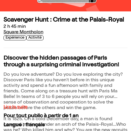
Scavenger Hunt : Crime at the Palais-Royal
2 h 45 min
Square Montholon
Expérience
Activité
Discover the hidden passages of Paris
through a surprising criminal investigation!
Do you love adventure? Do you love exploring the city?
Discover Paris like you haven't before in this unique
activity and spend a fun afternoon with family and
friends. Come along on a treasure hunt with Paris Ma
Belle! In teams of 3 to 6 people you will rely on your
sense of observation and cooperation to solve the
Lire la suite
puzzle before the others and win the game.
Pour tout public à partir de 1 an
It is 1825. On a cold December day, a man is found
covered in blood under an arch of the Palais-Royal...Who
Langue : français
was he? Who killed him and why? You are the new recruits