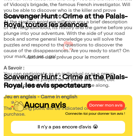
of Vidocq's brigade, the famous French investigator. Will
you be able to discover who is the killer and prove
Scavenger Hunt : Crime at the Palais-
yourself to be a good detective?
At the starting point we will give you a brief description
Royal, toutes les séances
of the neighborhood, its history and the game before you
plunge into your adventure. With the aide of your road
book and some general knowledge you will solve the
puzzles and respond to the questions to discover the
cause of the disappearances. Are you ready to start? On
your mark, get set... go!
Aucune date prévue pour le moment
A Savoir :
You can participate as an individual or as a group.
Scavenger Hunt : Crime at the Palais-
We recommend players be 15 years and older, but
Royal, les avis spectateurs
younger children are welcomed to come along.
Jeu en anglais - Game in english
Aucun avis
Donner mon avis
The meeting point will be indicated on your ticket after
purchase.
Connecte-toi pour donner ton avis !
Il n'y a pas encore d'avis 😭