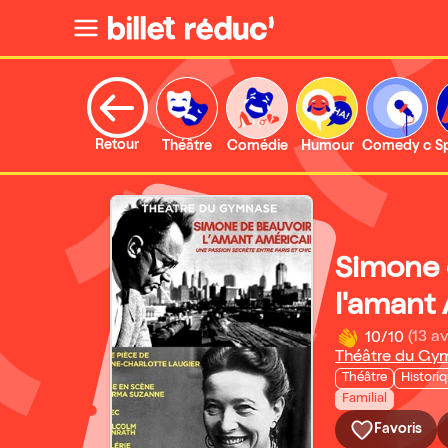
Retour
Théâtre
Comédie
Humour
Comedy clu
S
Simone 
l'amant
10/10
(13 av
Théâtre du Gym
Théâtre
Histori
Familial
Favoris