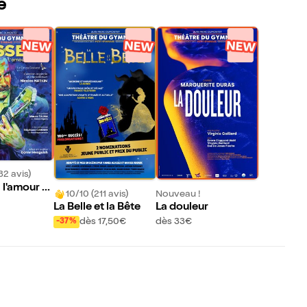
e
32 avis)
 l'amour d
10/10 (211 avis)
Nouveau !
La Belle et la Bête
La douleur
dès 17,50€
dès 33€
-37%