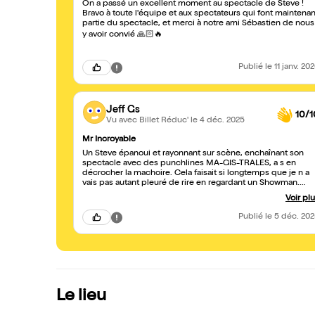
On a passé un excellent moment au spectacle de Steve !
Bravo à toute l'équipe et aux spectateurs qui font maintenan
partie du spectacle, et merci à notre ami Sébastien de nous
y avoir convié 🙏🏻🔥
Publié
le 11 janv. 20
Jeff Gs
10/1
Vu avec Billet Réduc'
le 4 déc. 2025
Mr Incroyable
Un Steve épanoui et rayonnant sur scène, enchaînant son
spectacle avec des punchlines MA-GIS-TRALES, a s en
décrocher la machoire. Cela faisait si longtemps que je n a
vais pas autant pleuré de rire en regardant un Showman.
Merci Allez le voir, ça vaut le détour🙏🏻
Voir pl
Publié
le 5 déc. 20
Le lieu