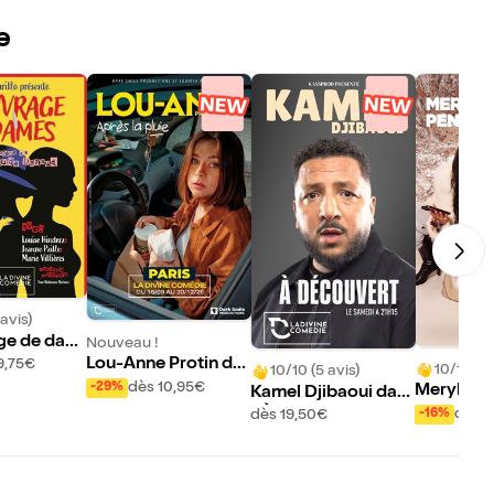
e
avis)
ge de dam
Nouveau !
Lou-Anne Protin da
9,75€
10/10 (10
10/10 (5 avis)
ns Après la pluie
dès 10,95€
-29%
Meryl Pe
Kamel Djibaoui dan
s Seum
s À découvert
dès 1
-16%
dès 19,50€