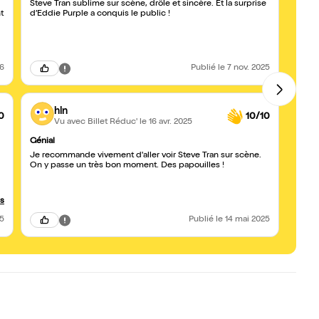
Steve Tran sublime sur scène, drôle et sincère. Et la surprise
J'ai 
t
d’Eddie Purple a conquis le public !
Steve
commu
la foi
chaqu
de ju
origin
26
Publié
le 7 nov. 2025
recon
de bo
hln
0
10/10
Vu avec Billet Réduc'
le 16 avr. 2025
Génial
Vrai 
Je recommande vivement d'aller voir Steve Tran sur scène.
On rit
On y passe un très bon moment. Des papouilles !
donne
Avec 
compt
us
25
Publié
le 14 mai 2025