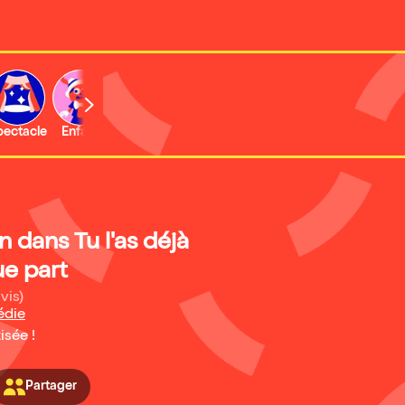
b
pectacle
Enfant
Concert
Activité
Expo et musée
n dans Tu l'as déjà
e part
vis)
édie
isée !
Partager