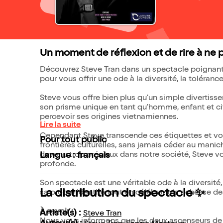
Un moment de réflexion et de rire à ne 
Découvrez Steve Tran dans un spectacle poignant et
pour vous offrir une ode à la diversité, la tolérance 
Steve vous offre bien plus qu'un simple divertisse
son prisme unique en tant qu'homme, enfant et cit
percevoir ses origines vietnamiennes.
Lire la suite
Cependant Steve transcende ces étiquettes et vou
Pour tout public
frontières culturelles, sans jamais céder au mani
devenu trop précieux dans notre société, Steve v
Langue : français
profonde.
Son spectacle est une véritable ode à la diversité,
La distribution du spectacle ✨
sa propre identité tout en célébrant la richesse d
À savoir :
Artiste(s) :
Steve Tran
Nous vous informons que les deux ascenseurs de L