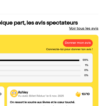
elque part, les avis spectateurs
Voir tous les avis
Donner mon avis
Connecte-toi pour donner ton avis !
99%
1%
0%
0%
Ashley
0
10/10
Vu avec Billet Réduc'
le 6 nov. 2025
On ressort le sourire aux lèvres et le cœur touché.
Au to