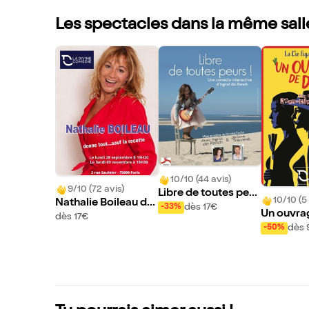
Les spectacles dans la même sall
10/10 (44 avis)
9/10 (72 avis)
Libre de toutes peur
10/10 (5 
Nathalie Boileau do
s !
dès 17€
-33%
Un ouvra
nne tout... Sauf la re
dès 17€
es
dès 
cette
-50%