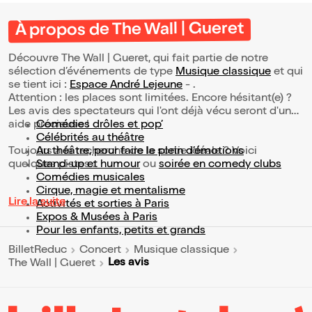
À propos de The Wall | Gueret
Découvre The Wall | Gueret, qui fait partie de notre
sélection d’événements de type
Musique classique
et qui
se tient ici :
Espace André Lejeune
- .
Attention : les places sont limitées. Encore hésitant(e) ?
Les avis des spectateurs qui l'ont déjà vécu seront d'une
aide précieuse !
Comédies drôles et pop’
Célébrités au théâtre
Toujours à la recherche de la sortie idéale ? Voici
Au théâtre, pour faire le plein d’émotions
quelques pistes :
Stand-up et humour
ou
soirée en comedy clubs
Comédies musicales
Cirque, magie et mentalisme
Lire la suite
Activités et sorties à Paris
Expos & Musées à Paris
Pour les enfants, petits et grands
BilletReduc
Concert
Musique classique
Les avis
The Wall | Gueret