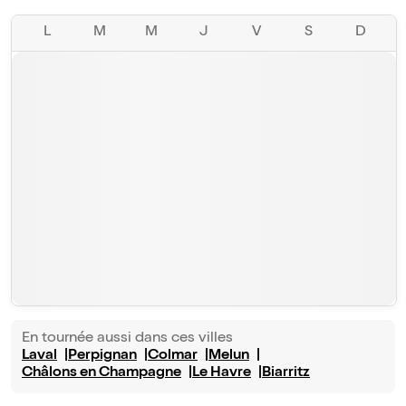
L
M
M
J
V
S
D
En tournée aussi dans ces villes
Laval
Perpignan
Colmar
Melun
Châlons en Champagne
Le Havre
Biarritz