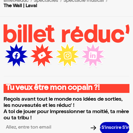
BilletReduc
Spectacles
Spectacle musical
The Wall | Laval
Tu veux être mon copain ?!
Reçois avant tout le monde nos idées de sorties,
les nouveautés et les réduc' !
A toi de jouer pour impressionner ta moitié, ta mère
ou ta tribu !
S’inscrire S’inscrire S’i
Adresse email pour la newsletter