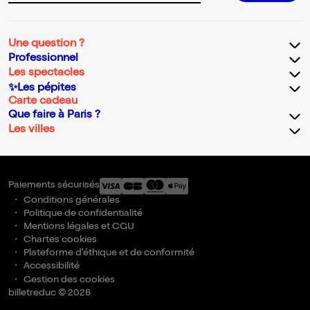
Une question ?
Professionnel
Les spectacles
✨Les pépites
Carte cadeau
Que faire à Paris ?
Les villes
Paiements sécurisés
Conditions générales
Politique de confidentialité
Mentions légales et CGU
Chartes cookies
Plateforme d'éthique et de conformité
Accessibilité
Gestion des cookies
billetreduc © 2026