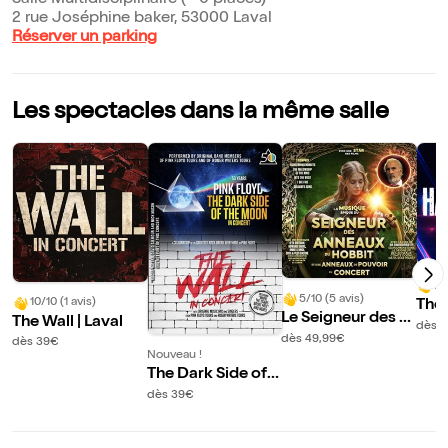
Salle Multidisciplinaire (~ 0 places)
2 rue Joséphine baker, 53000 Laval
Réserver un parking
Les spectacles dans la même salle
7/
5/10 (5 avis)
10/10 (1 avis)
The 
Le Seigneur des A
The Wall | Laval
Zimm
dès 4
nneaux & Le Hobb
dès 49,99€
Lava
dès 39€
it en concert | Lav
Nouveau !
The Dark Side of t
al
he Moon | Laval
dès 39€