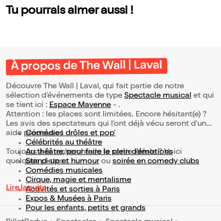
Tu pourrais aimer aussi !
À propos de The Wall | Laval
Découvre The Wall | Laval, qui fait partie de notre
sélection d’événements de type
Spectacle musical
et qui
se tient ici :
Espace Mayenne
- .
Attention : les places sont limitées. Encore hésitant(e) ?
Les avis des spectateurs qui l'ont déjà vécu seront d'une
aide précieuse !
Comédies drôles et pop’
Célébrités au théâtre
Toujours à la recherche de la sortie idéale ? Voici
Au théâtre, pour faire le plein d’émotions
quelques pistes :
Stand-up et humour
ou
soirée en comedy clubs
Comédies musicales
Cirque, magie et mentalisme
Lire la suite
Activités et sorties à Paris
Expos & Musées à Paris
Pour les enfants, petits et grands