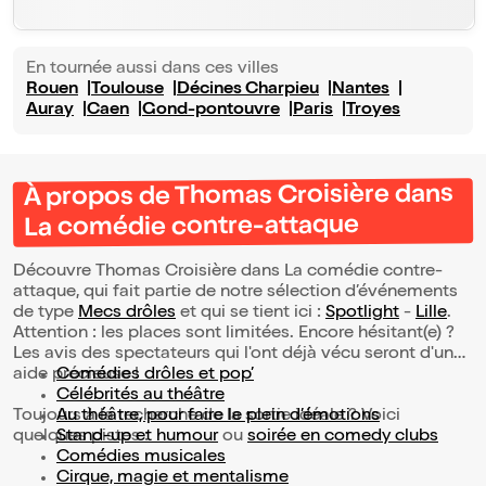
En tournée aussi dans ces villes
Rouen
Toulouse
Décines Charpieu
Nantes
Auray
Caen
Gond-pontouvre
Paris
Troyes
À propos de Thomas Croisière dans
La comédie contre-attaque
Découvre Thomas Croisière dans La comédie contre-
attaque, qui fait partie de notre sélection d’événements
de type
Mecs drôles
et qui se tient ici :
Spotlight
-
Lille
.
Attention : les places sont limitées. Encore hésitant(e) ?
Les avis des spectateurs qui l'ont déjà vécu seront d'une
aide précieuse !
Comédies drôles et pop’
Célébrités au théâtre
Toujours à la recherche de la sortie idéale ? Voici
Au théâtre, pour faire le plein d’émotions
quelques pistes :
Stand-up et humour
ou
soirée en comedy clubs
Comédies musicales
Cirque, magie et mentalisme