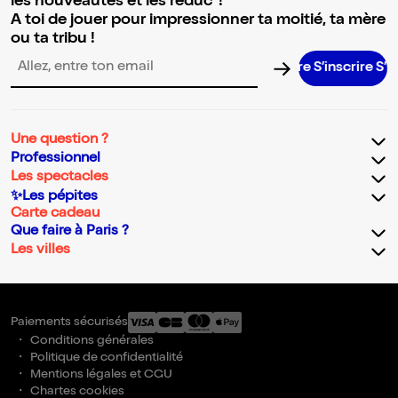
les nouveautés et les réduc' !
A toi de jouer pour impressionner ta moitié, ta mère
ou ta tribu !
S’inscrire S’ins
Adresse email pour la newsletter
Une question ?
Professionnel
Les spectacles
✨Les pépites
Carte cadeau
Que faire à Paris ?
Les villes
Paiements sécurisés
Conditions générales
Politique de confidentialité
Mentions légales et CGU
Chartes cookies