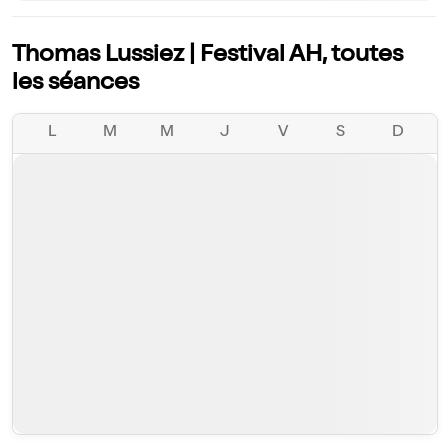
Thomas Lussiez | Festival AH, toutes
les séances
L
M
M
J
V
S
D