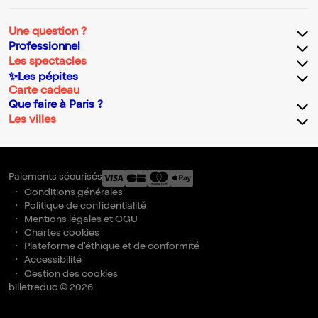
Une question ?
Professionnel
Les spectacles
✨Les pépites
Carte cadeau
Que faire à Paris ?
Les villes
Paiements sécurisés
Conditions générales
Politique de confidentialité
Mentions légales et CGU
Chartes cookies
Plateforme d'éthique et de conformité
Accessibilité
Gestion des cookies
billetreduc © 2026