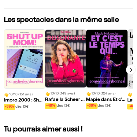
Les spectacles dans la même salle
10/10 (149 avis)
10/10 (124 avis)
10
10/10 (151 avis)
Rafaella Scheer d
Mapie dans Et c'es
Lau
Impro 2000 : Shut
ans Dissonante
t le temps qui...
up Mom !
-48%
dès 13€
-39%
dès 13€
-48
-39%
dès 13€
Tu pourrais aimer aussi !