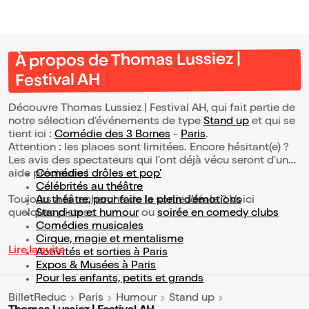
À propos de Thomas Lussiez |
Festival AH
Découvre Thomas Lussiez | Festival AH, qui fait partie de
notre sélection d’événements de type
Stand up
et qui se
tient ici :
Comédie des 3 Bornes
-
Paris
.
Attention : les places sont limitées. Encore hésitant(e) ?
Les avis des spectateurs qui l'ont déjà vécu seront d'une
aide précieuse !
Comédies drôles et pop’
Célébrités au théâtre
Toujours à la recherche de la sortie idéale ? Voici
Au théâtre, pour faire le plein d’émotions
quelques pistes :
Stand-up et humour
ou
soirée en comedy clubs
Comédies musicales
Cirque, magie et mentalisme
Lire la suite
Activités et sorties à Paris
Expos & Musées à Paris
Pour les enfants, petits et grands
BilletReduc
Paris
Humour
Stand up