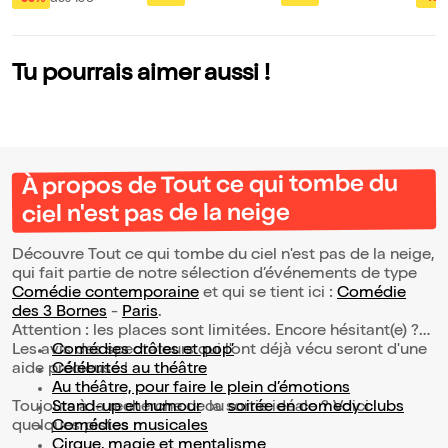
Tu pourrais aimer aussi !
À propos de Tout ce qui tombe du
ciel n'est pas de la neige
Découvre Tout ce qui tombe du ciel n'est pas de la neige,
qui fait partie de notre sélection d’événements de type
Comédie contemporaine
et qui se tient ici :
Comédie
des 3 Bornes
-
Paris
.
Attention : les places sont limitées. Encore hésitant(e) ?
Les avis des spectateurs qui l'ont déjà vécu seront d'une
Comédies drôles et pop’
aide précieuse !
Célébrités au théâtre
Au théâtre, pour faire le plein d’émotions
Toujours à la recherche de la sortie idéale ? Voici
Stand-up et humour
ou
soirée en comedy clubs
quelques pistes :
Comédies musicales
Cirque, magie et mentalisme