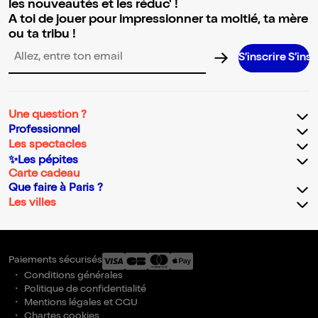
les nouveautés et les réduc' !
A toi de jouer pour impressionner ta moitié, ta mère
ou ta tribu !
S’inscrire S’inscrire S’ins
Adresse email pour la newsletter
Une question ?
Professionnel
Les spectacles
✨Les pépites
Carte cadeau
Que faire à Paris ?
Les villes
Paiements sécurisés
Conditions générales
Politique de confidentialité
Mentions légales et CGU
Chartes cookies