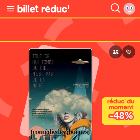
réduc' du
moment
-48%