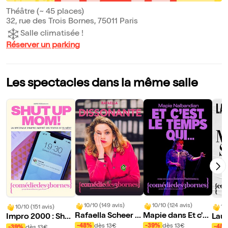
Théâtre (~ 45 places)
32, rue des Trois Bornes, 75011 Paris
Salle climatisée !
Réserver un parking
Les spectacles dans la même salle
10/10 (149 avis)
10/10 (124 avis)
10
10/10 (151 avis)
Rafaella Scheer d
Mapie dans Et c'es
Lau
Impro 2000 : Shut
ans Dissonante
t le temps qui...
up Mom !
-48%
dès 13€
-39%
dès 13€
-48
-39%
dès 13€