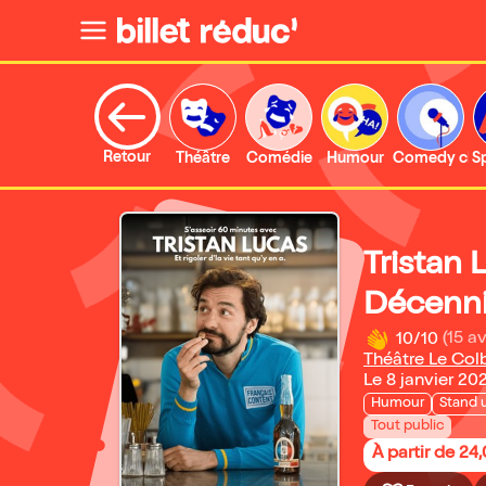
Retour
Théâtre
Comédie
Humour
Comedy clu
S
Tristan 
Décenn
10/10
(15 av
Théâtre Le Col
Le 8 janvier 20
Humour
Stand 
Tout public
À partir de 24