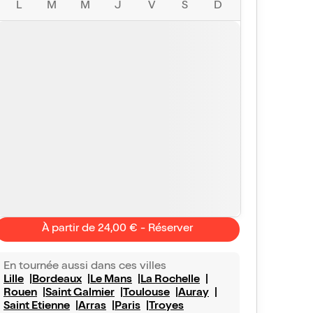
L
M
M
J
V
S
D
À partir de 24,00 € - Réserver
En tournée aussi dans ces villes
Lille
Bordeaux
Le Mans
La Rochelle
Rouen
Saint Galmier
Toulouse
Auray
Saint Etienne
Arras
Paris
Troyes