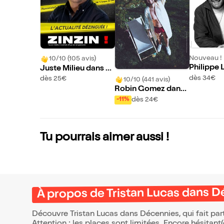
Nouveau !
10/10 (105 avis)
Philippe 
Juste Milieu dans Zi
nzin !
dès 34€
dès 25€
10/10 (441 avis)
Robin Gomez dans
Viens on se rentre d
dès 24€
-11%
edans mais fort !
Tu pourrais aimer aussi !
À propos de Tristan Lucas dans 
Découvre Tristan Lucas dans Décennies, qui fait pa
Attention : les places sont limitées. Encore hésitant