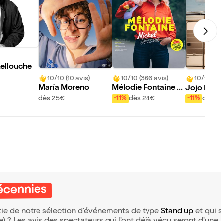
Lellouche
10/10 (10 avis)
10/10 (366 avis)
10/10 (56
María Moreno
Mélodie Fontaine d
Jojo Bern
ans Nickel Nickel
out le mon
dès 25€
dès 24€
dès 2
-11%
-11%
eauf
Décennies
rtie de notre sélection d’événements de type
Stand up
et qui s
(e) ? Les avis des spectateurs qui l'ont déjà vécu seront d'une