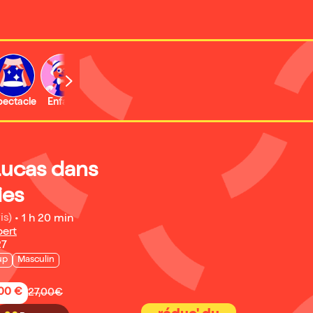
b
pectacle
Enfant
Concert
Lucas dans
ies
is)
•
1 h 20 min
bert
27
up
Masculin
,00 €
27,00€