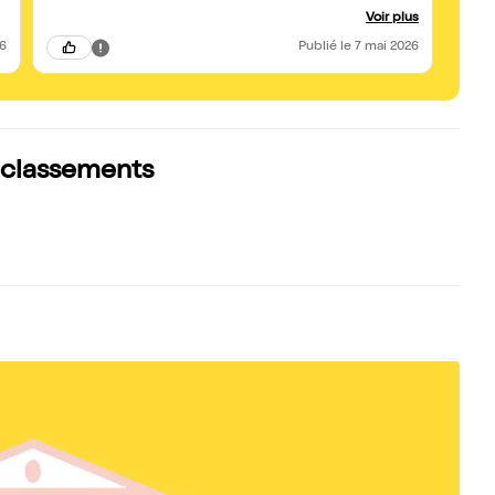
prochain passage
Voir plus
26
Publié
le 7 mai 2026
s classements