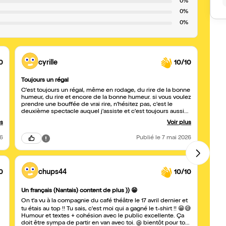
0%
0%
0%
0
cyrille
10/10
Toujours un régal
J'esp
C'est toujours un régal, même en rodage, du rire de la bonne
J'ai a
humeur, du rire et encore de la bonne humeur. si vous voulez
dans 2
prendre une bouffée de vrai rire, n'hésitez pas, c'est le
invité
deuxième spectacle auquel j'assiste et c'est toujours aussi
chauff
s
drôle. Merci pour ce bon moment.
souria
us
Voir plus
S'ils,
26
Publié
le 7 mai 2026
0
chups44
10/10
Belle 
Un français (Nantais) content de plus )) 😁
Un tr
On t'a vu à la compagnie du café théâtre le 17 avril dernier et
tu étais au top !! Tu sais, c'est moi qui a gagné le t-shirt !! 😁😅
Humour et textes + cohésion avec le public excellente. Ça
doit être sympa de partir en van avec toi. @ bientôt pour ton