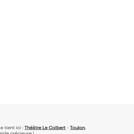
rps et d'es
 avis)
ard dans T
de il est b
4€
e tient ici :
Théâtre Le Colbert
-
Toulon
.
 aide précieuse !