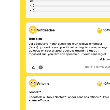
🤗
😐
🙁
Sofdeedee
10/1
Trop bien !
J’ai découvert Tristan Lucas lors d’un festival d’humour
(Feora) qui avait lieu à Lyon. On a bien rigolé à son passage
du coup on s’est dit pourquoi pas quand il a dit qu’il
repassait sur Lyon faire son spectacle. Et c’est sans regret
c’était génial, il met tout de suite de bonne humeur avec de
Voir pl
blagues bien tournées, et une façon de parler et une voix
assez unique en son genre. Bref on a bien rigolé et même
Publié
le 18 mai 20
après dans notre débriefing de la soirée. C’est tellement
bien de rire, merci Tristan !
Antoine
10/1
Foncez !!
Spectacle au top à Nantes!! Foncez sans hésitations!!! Drôle
et très efficace !