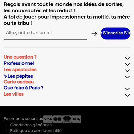
Reçois avant tout le monde nos idées de sorties,
les nouveautés et les réduc' !
A toi de jouer pour impressionner ta moitié, ta mère
ou ta tribu !
S’inscrire S’inscrire S’i
Adresse email pour la newsletter
Une question ?
Professionnel
Les spectacles
✨Les pépites
Carte cadeau
Que faire à Paris ?
Les villes
Paiements sécurisés
Conditions générales
Politique de confidentialité