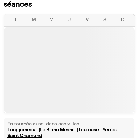
séances
L
M
M
J
V
S
D
En tournée aussi dans ces villes
Longjumeau
Le Blanc Mesnil
Toulouse
Yerres
Saint Chamond