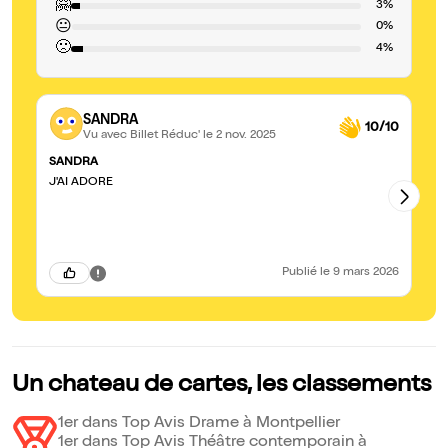
🤗
3%
😐
0%
🙁
4%
SANDRA
10/10
Vu avec Billet Réduc'
le 2 nov. 2025
SANDRA
ex
J'AI ADORE
on
pa
Publié
le 9 mars 2026
Un chateau de cartes, les classements
1er dans Top Avis Drame à Montpellier
1er dans Top Avis Théâtre contemporain à