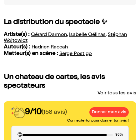
La distribution du spectacle ✨
Artiste(s) :
Gérard Darmon
,
Isabelle Gélinas
,
Stéphan
Wojtowicz
Auteur(s) :
Hadrien Raccah
Metteur(s) en scène :
Serge Postigo
Un chateau de cartes, les avis
spectateurs
Voir tous les avis
9/10
(158 avis)
Donner mon avis
Connecte-toi pour donner ton avis !
😍
93%