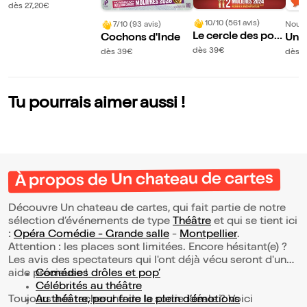
mandu Costa
dès 27,20€
10/10 (561 avis)
7/10 (93 avis)
Nouve
Le cercle des poèt
Cochons d'Inde
Un 
es disparus
gé
dès 39€
dès 39€
dès 
Tu pourrais aimer aussi !
À propos de Un chateau de cartes
Découvre Un chateau de cartes, qui fait partie de notre
sélection d’événements de type
Théâtre
et qui se tient ici
:
Opéra Comédie - Grande salle
-
Montpellier
.
Attention : les places sont limitées. Encore hésitant(e) ?
Les avis des spectateurs qui l'ont déjà vécu seront d'une
aide précieuse !
Comédies drôles et pop’
Célébrités au théâtre
Toujours à la recherche de la sortie idéale ? Voici
Au théâtre, pour faire le plein d’émotions