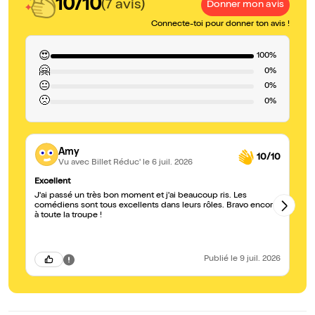
10/10
(7 avis)
Donner mon avis
Connecte-toi pour donner ton avis !
😍
100%
🤗
0%
😐
0%
🙁
0%
Amy
10/10
Vu avec Billet Réduc'
le 6 juil. 2026
Excellent
Un
J'ai passé un très bon moment et j'ai beaucoup ris. Les
Un
comédiens sont tous excellents dans leurs rôles. Bravo encore
Un
à toute la troupe !
pa
fo
l’
Publié
le 9 juil. 2026