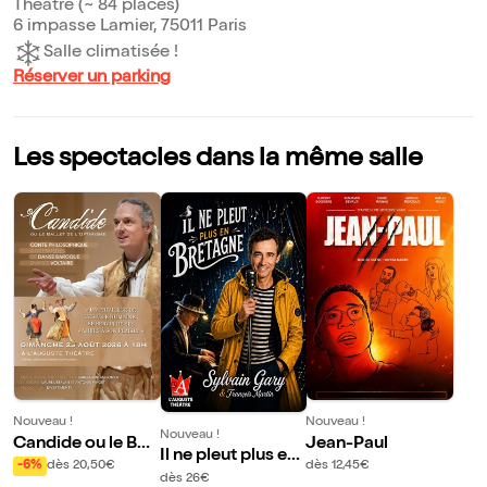
Théâtre (~ 84 places)
6 impasse Lamier, 75011 Paris
Salle climatisée !
Réserver un parking
Les spectacles dans la même salle
Nouveau !
Nouveau !
Nouveau !
Candide ou le Ball
Jean-Paul
Il ne pleut plus en
et de l'Optimisme
-6%
dès 20,50€
dès 12,45€
Bretagne | Sylvain
dès 26€