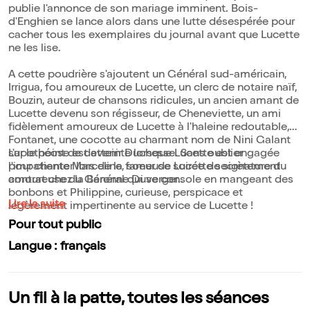
publie l'annonce de son mariage imminent. Bois-
d'Enghien se lance alors dans une lutte désespérée pour
cacher tous les exemplaires du journal avant que Lucette
ne les lise.
A cette poudrière s'ajoutent un Général sud-américain,
Irrigua, fou amoureux de Lucette, un clerc de notaire naïf,
Bouzin, auteur de chansons ridicules, un ancien amant de
Lucette devenu son régisseur, de Cheneviette, un ami
fidèlement amoureux de Lucette à l'haleine redoutable,
Fontanet, une cocotte au charmant nom de Nini Galant
sur le point de devenir Duchesse. Sans oublier
L'apothéose est atteinte lorsque Lucette est engagée
l'impatiente Marceline, soeur de Lucette secrètement
pour chanter lors de la fameuse soirée de signature du
amoureuse du Général qui se console en mangeant des
contrat chez la Baronne Duverger..
bonbons et Philippine, curieuse, perspicace et
Lire la suite
légèrement impertinente au service de Lucette !
Pour tout public
Langue : français
Un fil à la patte, toutes les séances