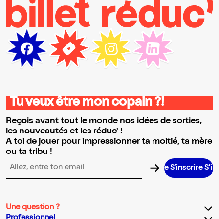
Tu veux être mon copain ?!
Reçois avant tout le monde nos idées de sorties,
les nouveautés et les réduc' !
A toi de jouer pour impressionner ta moitié, ta mère
ou ta tribu !
S’inscrire S’inscrire
Adresse email pour la newsletter
Une question ?
Professionnel