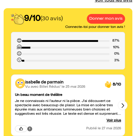
Voir tous les avis
9/10
(30 avis)
Donner mon avis
Connecte-toi pour donner ton avis !
😍
87%
🤗
10%
😐
0%
🙁
3%
isabelle de parmain
8/10
Vu avec Billet Réduc'
le 25 mai 2026
Un beau moment de théâtre
Be
Je ne connaissais ni l'auteur ni la pièce. J'ai découvert ce
Pi
spectacle avec beaucoup de plaisir. La mise en scène tres
te
épurée mais aux ambiances lumineuses bien choisies et
suggestives est trés réussie. Le texte est dense et surprenant.
On devine les rapports entre les personnages plus qu'ils ne
Voir plus
sont exposés et c'est ce qui fait la force et l'intérêt de la pièce.
Les acteurs sont tout simplement parfaits. Une mention
Publié
le 27 mai 2026
spéciale pour Laetitia qui joue un personnage dual, costumes à
l'appui, dabord provocante puis presque fragile. Leo est