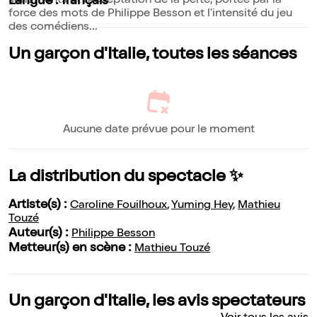
sentiments et l'acceptation de la perte, portée par la
Langue : français
force des mots de Philippe Besson et l'intensité du jeu
des comédiens...
Un garçon d'Italie, toutes les séances
Aucune date prévue pour le moment
La distribution du spectacle ✨
Artiste(s) :
Caroline Fouilhoux
,
Yuming Hey
,
Mathieu
Touzé
Auteur(s) :
Philippe Besson
Metteur(s) en scène :
Mathieu Touzé
Un garçon d'Italie, les avis spectateurs