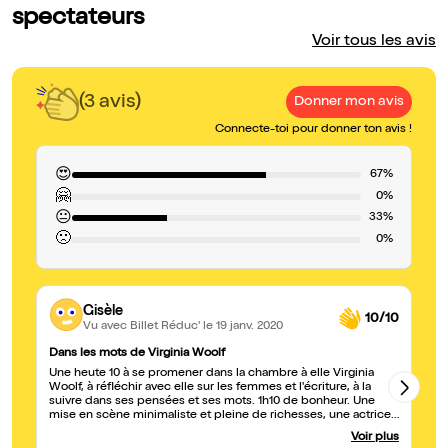
spectateurs
Voir tous les avis
(3 avis)
Donner mon avis
Connecte-toi pour donner ton avis !
😍
67%
🤗
0%
😐
33%
🙁
0%
Gisèle
10/10
Vu avec Billet Réduc'
le 19 janv. 2020
Dans les mots de Virginia Woolf
Tr
Une heute 10 à se promener dans la chambre à elle Virginia
J'
Woolf, à réfléchir avec elle sur les femmes et l'écriture, à la
Pr
suivre dans ses pensées et ses mots. 1h10 de bonheur. Une
"U
mise en scène minimaliste et pleine de richesses, une actrice
Qu
remarquable qui avance mot à mot en nous les faisant
Vi
Voir plus
déguster comme des bonbons délicats et sucrés. Allez y voir!!!
tr