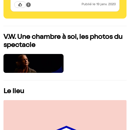
te
Publié
le 19 janv. 2020
qu
ab
pr
le
Vo
tr
et
ac
V.W. Une chambre à soi, les photos du
es
or
spectacle
la
so
Co
Le lieu