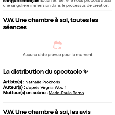
les frontières entre fiction et réel, elle nous propose aussi
Langue : français
une singulière immersion dans le processus de création.
V.W. Une chambre à soi, toutes les
séances
Aucune date prévue pour le moment
La distribution du spectacle ✨
Artiste(s) :
Nathalie Prokhoris
Auteur(s) :
d'après Virgnia Woolf
Metteur(s) en scène :
Marie-Paule Ramo
V.W. Une chambre à soi, les avis