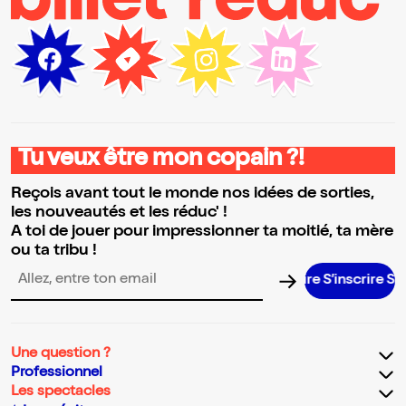
Tu veux être mon copain ?!
Reçois avant tout le monde nos idées de sorties,
les nouveautés et les réduc' !
A toi de jouer pour impressionner ta moitié, ta mère
ou ta tribu !
S’inscrire S’insc
Adresse email pour la newsletter
Une question ?
Professionnel
Les spectacles