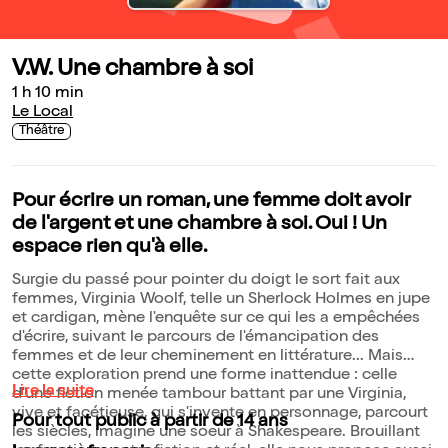
V.W. Une chambre à soi
1 h 10 min
Le Local
Théâtre
Pour écrire un roman, une femme doit avoir
de l'argent et une chambre à soi. Oui ! Un
espace rien qu'à elle.
Surgie du passé pour pointer du doigt le sort fait aux
femmes, Virginia Woolf, telle un Sherlock Holmes en jupe
et cardigan, mène l'enquête sur ce qui les a empêchées
d'écrire, suivant le parcours de l'émancipation des
femmes et de leur cheminement en littérature... Mais
cette exploration prend une forme inattendue : celle
Lire la suite
d'une fiction menée tambour battant par une Virginia,
vive et facétieuse, qui s'invente en personnage, parcourt
Pour tout public à partir de 14 ans
les siècles, imagine une soeur à Shakespeare. Brouillant