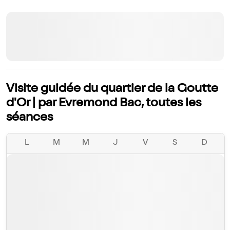
Visite guidée du quartier de la Goutte
d'Or | par Evremond Bac, toutes les
séances
L
M
M
J
V
S
D