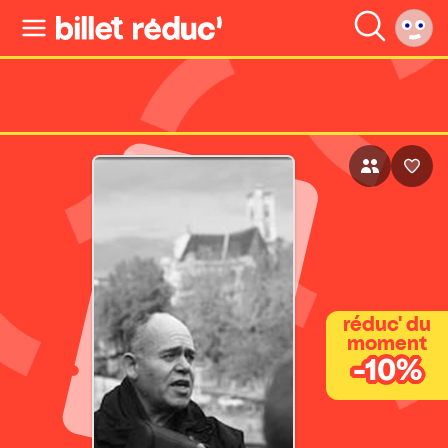
réduc' du
moment
-10%