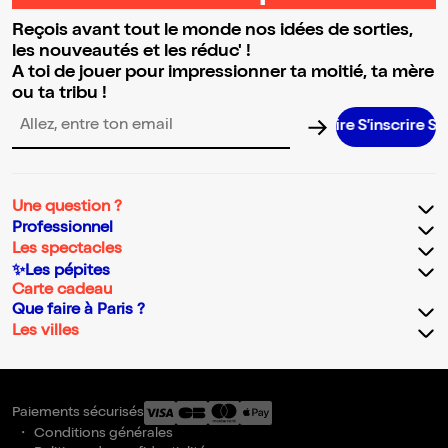
Reçois avant tout le monde nos idées de sorties,
les nouveautés et les réduc' !
A toi de jouer pour impressionner ta moitié, ta mère
ou ta tribu !
S’inscrire S’in
Adresse email pour la newsletter
Une question ?
Professionnel
Les spectacles
✨Les pépites
Carte cadeau
Que faire à Paris ?
Les villes
Paiements sécurisés
Conditions générales