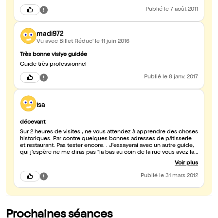
Publié
le 7 août 2011
madi972
Vu avec Billet Réduc'
le 11 juin 2016
Très bonne visiye guidée
Guide très professionnel
Publié
le 8 janv. 2017
isa
décevant
Sur 2 heures de visites , ne vous attendez à apprendre des choses
historiques. Par contre quelques bonnes adresses de pâtisserie
et restaurant. Pas tester encore. . J'essayerai avec un autre guide,
qui j'espère ne me diras pas "la bas au coin de la rue vous avez la
maison de xxx,, ou c,est la ruelle au fond que untel a écrit son
Voir plus
roman " etc...
Publié
le 31 mars 2012
Prochaines séances