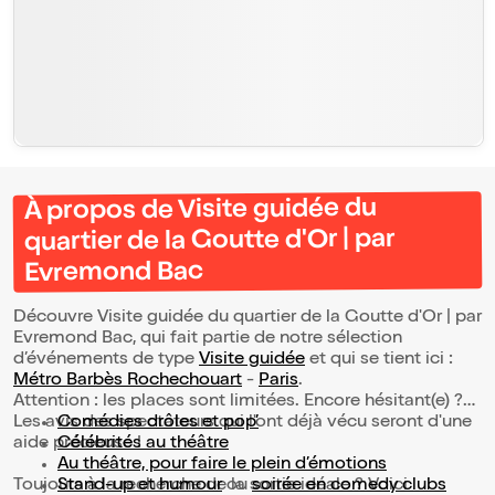
À propos de Visite guidée du
quartier de la Goutte d'Or | par
Evremond Bac
Découvre Visite guidée du quartier de la Goutte d'Or | par
Evremond Bac, qui fait partie de notre sélection
d’événements de type
Visite guidée
et qui se tient ici :
Métro Barbès Rochechouart
-
Paris
.
Attention : les places sont limitées. Encore hésitant(e) ?
Les avis des spectateurs qui l'ont déjà vécu seront d'une
Comédies drôles et pop’
aide précieuse !
Célébrités au théâtre
Au théâtre, pour faire le plein d’émotions
Toujours à la recherche de la sortie idéale ? Voici
Stand-up et humour
ou
soirée en comedy clubs