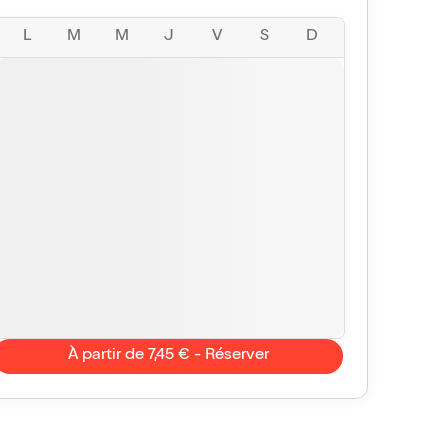
L
M
M
J
V
S
D
À partir de 7,45 € - Réserver