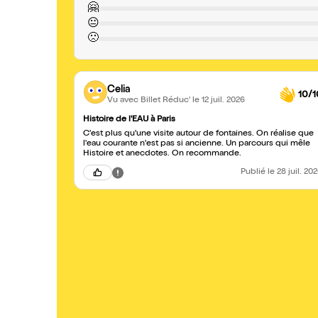
🤗
😐
🙁
Celia
10/1
Vu avec Billet Réduc'
le 12 juil. 2026
Histoire de l'EAU à Paris
C'est plus qu'une visite autour de fontaines. On réalise que
l'eau courante n'est pas si ancienne. Un parcours qui mêle
Histoire et anecdotes. On recommande.
Publié
le 28 juil. 20