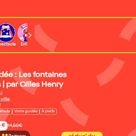
b
pectacle
Enfant
Concert
Activité
Expo et musée
idée : Les fontaines
 | par Gilles Henry
s)
ville
6
enade
Visite guidée
À pieds
5 €
14,50€