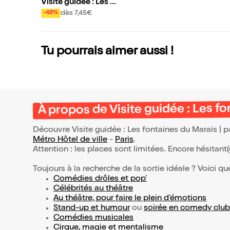
Visite guidée : Les f
ontaines du Marais |
dès 7,45€
-48%
par Gilles Henry
Tu pourrais aimer aussi !
À propos de Visite guidée : Les fo
Découvre Visite guidée : Les fontaines du Marais | p
Métro Hôtel de ville
-
Paris
.
Attention : les places sont limitées. Encore hésitant
Toujours à la recherche de la sortie idéale ? Voici qu
Comédies drôles et pop’
Célébrités au théâtre
Au théâtre, pour faire le plein d’émotions
Stand-up et humour
ou
soirée en comedy club
Comédies musicales
Cirque, magie et mentalisme