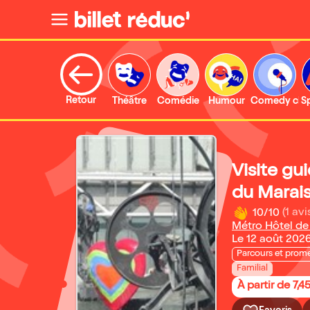
Retour
Théâtre
Comédie
Humour
Comedy clu
S
Visite gu
du Marais
10/10
(1 avi
Métro Hôtel de 
Le 12 août 202
Parcours et prom
Familial
À partir de 7,4