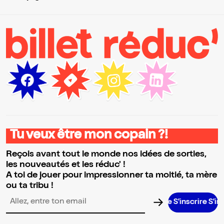
Tu veux être mon copain ?!
Reçois avant tout le monde nos idées de sorties,
les nouveautés et les réduc' !
A toi de jouer pour impressionner ta moitié, ta mère
ou ta tribu !
S’inscrire S’inscrire 
Adresse email pour la newsletter