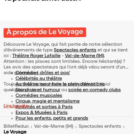
À propos de Le Voyage
Découvre Le Voyage, qui fait partie de notre sélection
d’événements de type
Spectacles enfants
et qui se tient
ici :
Théâtre Roger Lafaille
-
Val-de-Marne (94)
.
Attention : les places sont limitées. Encore hésitant(e) ?
Les avis des spectateurs qui l'ont déjà vécu seront d'une
aide précieuse !
Comédies drôles et pop’
Célébrités au théâtre
Toujours à la recherche de la sortie idéale ? Voici
Au théâtre, pour faire le plein d’émotions
quelques pistes :
Stand-up et humour
ou
soirée en comedy clubs
Comédies musicales
Cirque, magie et mentalisme
Lire la suite
Activités et sorties à Paris
Expos & Musées à Paris
Pour les enfants, petits et grands
BilletReduc
Val-de-Marne (94)
Spectacles enfants
Le Voyage