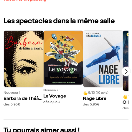
Les spectacles dans la même salle
Nouveau !
Nouveau !
9/10 (10 avis)
Le Voyage
10
Barbara de Théâtr
Nage Libre
Oliv
dès 5,95€
e en Théâtre
dès 5,95€
dès 5,95€
dès 5
Tu pourrais aimer aussi !