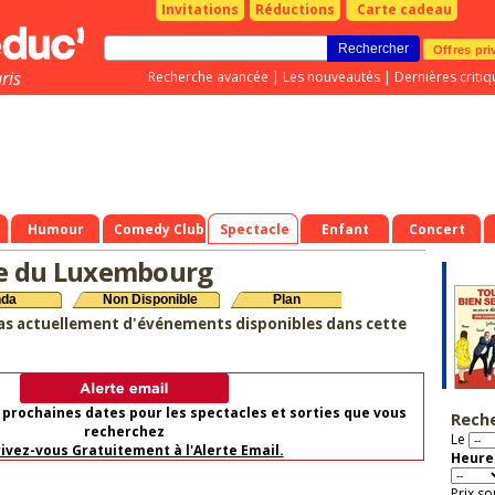
Invitations
Réductions
Carte cadeau
Offres pri
ris
Recherche avancée
|
Les nouveautés
|
Dernières critiq
Humour
Comedy Club
Spectacle
Enfant
Concert
e du Luxembourg
nda
Non Disponible
Plan
as actuellement d'événements disponibles dans cette
 prochaines dates pour les spectacles et sorties que vous
Rech
recherchez
Le
rivez-vous Gratuitement à l'Alerte Email.
Heure 
Prix so