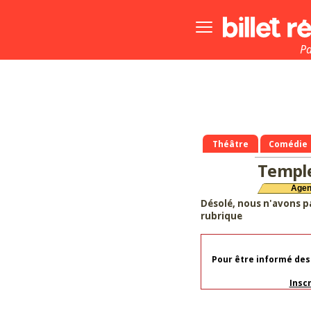
Bouton
menu
principale
Pa
Théâtre
Comédie
Templ
Age
Désolé, nous n'avons p
rubrique
Pour être informé des
Insc