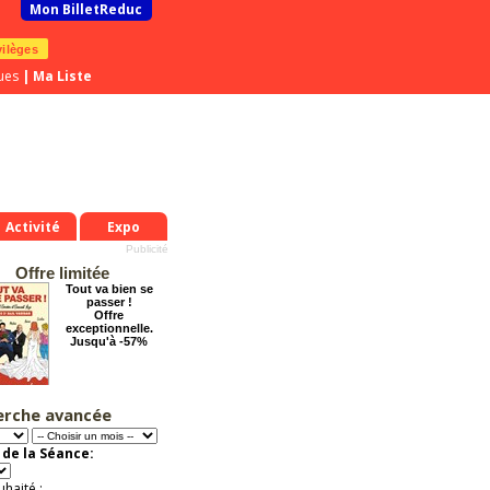
Mon BilletReduc
vilèges
ues
|
Ma Liste
Activité
Expo
Offre limitée
Tout va bien se
passer !
Offre
exceptionnelle.
Jusqu'à -57%
erche avancée
Cendrillon, la
véritable histoire
Offre
de la Séance:
exceptionnelle.
Jusqu'à -33%
uhaité :