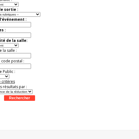
e sortie :
d'événement :
es :
té de la salle:
la salle :
u code postal :
 Public :
 critères
es résultats par :