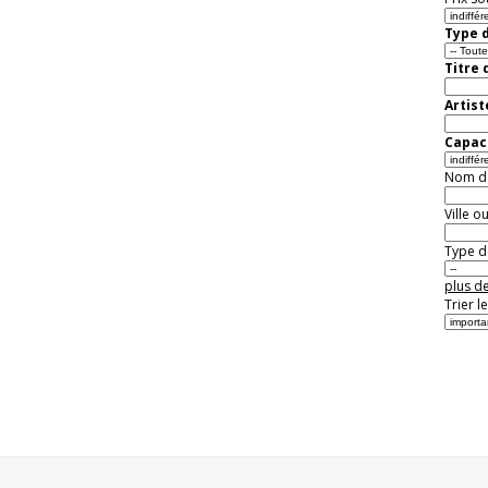
Type d
Titre 
Artist
Capaci
Nom de 
Ville o
Type de
plus de
Trier l