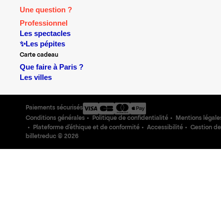
Une question ?
Professionnel
Les spectacles
✨Les pépites
Carte cadeau
Que faire à Paris ?
Les villes
Paiements sécurisés
Conditions générales
Politique de confidentialité
Mentions légale
Plateforme d'éthique et de conformité
Accessibilité
Gestion de
billetreduc ©
2026