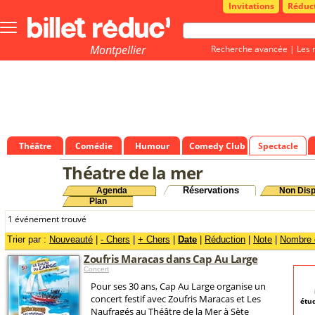
Invitations
Réduc
Bouton
menu
principale
Montpellier
Recherche avancée
|
Les 
Théâtre
Comédie
Humour
Comedy Club
Spectacle
Théatre de la mer
Réservations
Agenda
Non Disp
Plan
1 événement trouvé
Trier par :
Nouveauté
|
- Chers
|
+ Chers
|
Date
|
Réduction
|
Note
|
Nombre d
Zoufris Maracas dans Cap Au Large
Concert
Pour ses 30 ans, Cap Au Large organise un
concert festif avec Zoufris Maracas et Les
étud
Naufragés au Théâtre de la Mer à Sète