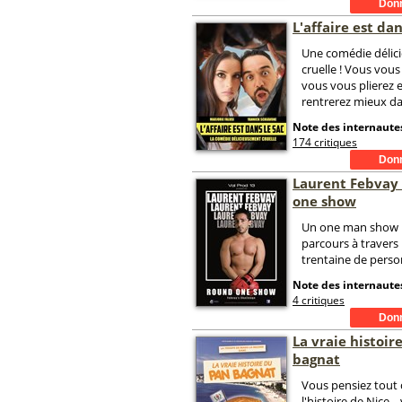
L'affaire est dan
Une comédie délic
cruelle ! Vous vous 
vous vous plierez 
rentrerez mieux da
Note des internautes
174 critiques
Laurent Febvay
one show
Un one man show r
parcours à travers
trentaine de pers
Note des internautes
4 critiques
La vraie histoir
bagnat
Vous pensiez tout 
l'histoire de Nice...