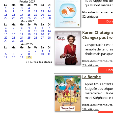
Ils se rappellent de
Février 2027
qu'ils sont mariés !
Lu
Ma
Me
Je
Ve
Sa
Di
1
2
3
4
5
6
7
8
9
10
11
12
13
14
Note des internautes
15
16
17
18
19
20
21
82 critiques
22
23
24
25
26
27
28
Mars 2027
Lu
Ma
Me
Je
Ve
Sa
Di
1
2
3
4
5
6
7
8
9
10
11
12
13
14
Karen Chataign
15
16
17
18
19
20
21
Changez pas tro
22
23
24
25
26
27
28
29
30
31
Ce spectacle c'est d
Avril 2027
Lu
Ma
Me
Je
Ve
Sa
Di
remplie de tendress
1
2
3
4
drôle mais pas que
5
6
7
8
9
10
11
12
13
14
15
Note des internautes
»
Toutes les dates
23 critiques
La Bombe
Après trois enfants
fatiguée des séquel
maternité qui la d
mari, Stéphane, est
Note des internautes
18 critiques