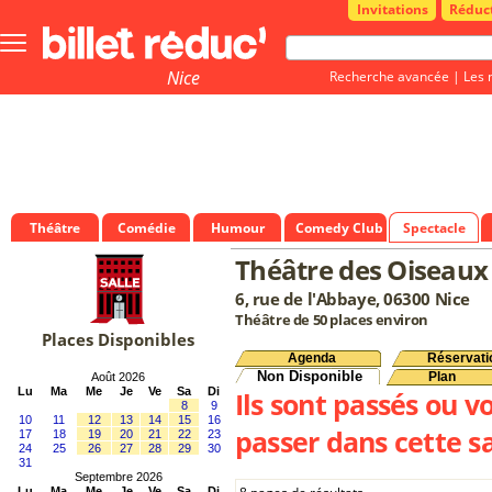
Invitations
Réduc
Bouton
menu
principale
Nice
Recherche avancée
|
Les 
Théâtre
Comédie
Humour
Comedy Club
Spectacle
Théâtre des Oiseaux
6, rue de l'Abbaye, 06300 Nice
Théâtre de 50 places environ
Places Disponibles
Agenda
Réservati
Non Disponible
Plan
Août 2026
Lu
Ma
Me
Je
Ve
Sa
Di
Ils sont passés ou v
8
9
10
11
12
13
14
15
16
passer dans cette sa
17
18
19
20
21
22
23
24
25
26
27
28
29
30
31
Septembre 2026
Lu
Ma
Me
Je
Ve
Sa
Di