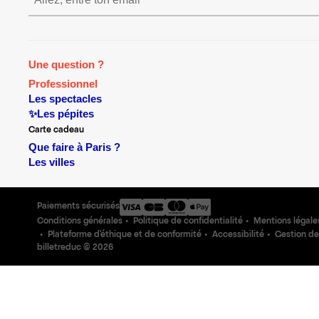
S’inscrire S’inscrire S’inscrire S’
Une question ?
Professionnel
Les spectacles
✨Les pépites
Carte cadeau
Que faire à Paris ?
Les villes
Paiements sécurisés
Conditions générales
Politique de confidentialité
Mentions légale
Plateforme d'éthique et de conformité
Accessibilité
Gestion de
billetreduc ©
2026