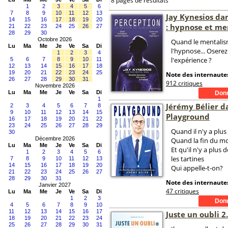
8 pages de résultats
1
2
3
4
5
6
7
8
9
10
11
12
13
Jay Kynesios da
14
15
16
17
18
19
20
: hypnose et me
21
22
23
24
25
26
27
28
29
30
Octobre 2026
Quand le mentalis
Lu
Ma
Me
Je
Ve
Sa
Di
l'hypnose... Osere
1
2
3
4
l'expérience ?
5
6
7
8
9
10
11
12
13
14
15
16
17
18
19
20
21
22
23
24
25
Note des internautes
26
27
28
29
30
31
912 critiques
Novembre 2026
Lu
Ma
Me
Je
Ve
Sa
Di
1
Jérémy Bélier d
2
3
4
5
6
7
8
9
10
11
12
13
14
15
Playground
16
17
18
19
20
21
22
23
24
25
26
27
28
29
Quand il n'y a plus
30
Décembre 2026
Quand la fin du m
Lu
Ma
Me
Je
Ve
Sa
Di
Et qu'il n'y a plus 
1
2
3
4
5
6
les tartines
7
8
9
10
11
12
13
14
15
16
17
18
19
20
Qui appelle-t-on?
21
22
23
24
25
26
27
28
29
30
31
Note des internautes
Janvier 2027
47 critiques
Lu
Ma
Me
Je
Ve
Sa
Di
1
2
3
4
5
6
7
8
9
10
11
12
13
14
15
16
17
Juste un oubli 2
18
19
20
21
22
23
24
25
26
27
28
29
30
31