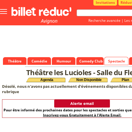
Invitations
Réduc
Bouton
menu
principale
Avignon
Recherche avancée
|
Les 
Théâtre
Comédie
Humour
Comedy Club
Spectacle
Théâtre les Lucioles - Salle du F
Agenda
Non Disponible
Plan
Désolé, nous n'avons pas actuellement d'événements disponibles d
rubrique
Pour être informé des prochaines dates pour les spectacles et sorties qu
Inscrivez-vous Gratuitement à l'Alerte Email.