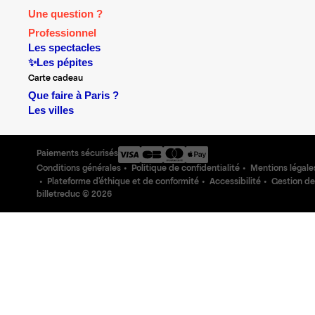
Une question ?
Professionnel
Les spectacles
✨Les pépites
Carte cadeau
Que faire à Paris ?
Les villes
Paiements sécurisés
Conditions générales
Politique de confidentialité
Mentions légale
Plateforme d'éthique et de conformité
Accessibilité
Gestion de
billetreduc ©
2026