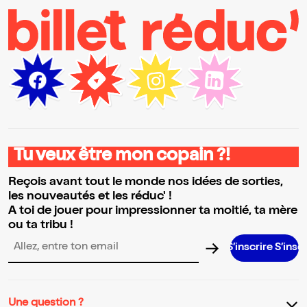
Tu veux être mon copain ?!
Reçois avant tout le monde nos idées de sorties,
les nouveautés et les réduc' !
A toi de jouer pour impressionner ta moitié, ta mère
ou ta tribu !
S’inscrire S’inscrire S’inscri
Adresse email pour la newsletter
Une question ?