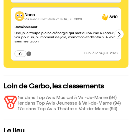
Nono
8/10
Vu avec Billet Réduc'
le 14 juil. 2026
Rafraîchissant
J'
Une jolie troupe pleine d'énergie qui met du baume au cœur. A
Qu
voir pour un joli moment de joie, d'émotion et d'entrain. A voir
to
sans hésitation
ch
Publié
le 14 juil. 2026
Loin de Garbo, les classements
1er dans Top Avis Musical à Val-de-Marne (94)
1er dans Top Avis Jeunesse à Val-de-Marne (94)
17e dans Top Avis Théâtre à Val-de-Marne (94)
Le lieu