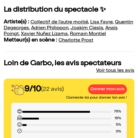
La distribution du spectacle ✨
Artiste(s) :
Collectif de l'autre moitié
,
Lisa Favre
,
Quentin
Degeorges
,
Adrien Philippon
,
Joakim Ciesla
,
Anaïs
Poingt
,
Xavier Nuñez Lizama
,
Romain Montiel
Metteur(s) en scène :
Charlotte Prost
Loin de Garbo, les avis spectateurs
Voir tous les avis
9/10
(22 avis)
Donner mon avis
Connecte-toi pour donner ton avis !
😍
76%
🤗
19%
😐
5%
🙁
0%