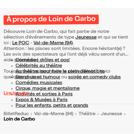
À propos de Loin de Garbo
Découvre Loin de Garbo, qui fait partie de notre
sélection d’événements de type
Jeunesse
et qui se tient
ici :
Le POC
-
Val-de-Marne (94)
.
Attention : les places sont limitées. Encore hésitant(e) ?
Les avis des spectateurs qui l'ont déjà vécu seront d'une
aide précieuse !
Comédies drôles et pop’
Célébrités au théâtre
Toujours à la recherche de la sortie idéale ? Voici
Au théâtre, pour faire le plein d’émotions
quelques pistes :
Stand-up et humour
ou
soirée en comedy clubs
Comédies musicales
Cirque, magie et mentalisme
Lire la suite
Activités et sorties à Paris
Expos & Musées à Paris
Pour les enfants, petits et grands
BilletReduc
Val-de-Marne (94)
Théâtre
Jeunesse
Loin de Garbo