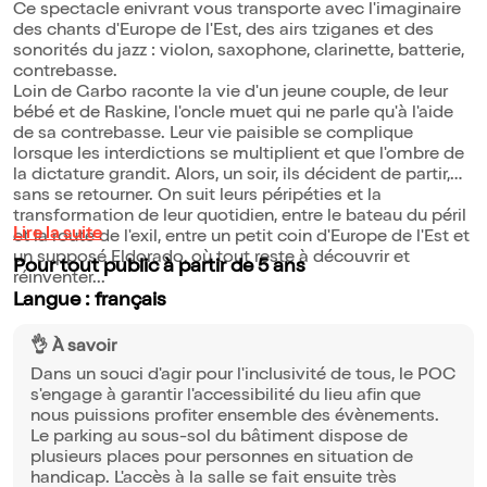
Ce spectacle enivrant vous transporte avec l'imaginaire
des chants d'Europe de l'Est, des airs tziganes et des
sonorités du jazz : violon, saxophone, clarinette, batterie,
contrebasse.
Loin de Garbo raconte la vie d'un jeune couple, de leur
bébé et de Raskine, l'oncle muet qui ne parle qu'à l'aide
de sa contrebasse. Leur vie paisible se complique
lorsque les interdictions se multiplient et que l'ombre de
la dictature grandit. Alors, un soir, ils décident de partir,
sans se retourner. On suit leurs péripéties et la
transformation de leur quotidien, entre le bateau du péril
Lire la suite
et la route de l'exil, entre un petit coin d'Europe de l'Est et
un supposé Eldorado, où tout reste à découvrir et
Pour tout public à partir de 5 ans
réinventer...
Langue : français
👌 À savoir
Dans un souci d'agir pour l'inclusivité de tous, le POC
s'engage à garantir l'accessibilité du lieu afin que
nous puissions profiter ensemble des évènements.
Le parking au sous-sol du bâtiment dispose de
plusieurs places pour personnes en situation de
handicap. L'accès à la salle se fait ensuite très