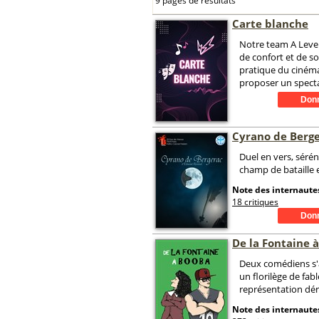
9 pages de résultats
Carte blanche
Notre team A Level
de confort et de so
pratique du ciném
proposer un specta
Cyrano de Berg
Duel en vers, séré
champ de bataille e
Note des internautes
18 critiques
De la Fontaine 
Deux comédiens s'
un florilège de fabl
représentation dér
Note des internautes