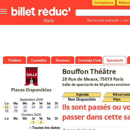
Invitations
Réduc
Bouton
menu
principale
Paris
Recherche avancée
|
Les 
Théâtre
Comédie
Humour
Comedy Club
Spectacle
Bouffon Théâtre
28 Rue de Meaux, 75019 Paris
Salle de spectacle de 50 places environ
Places Disponibles
Agenda
Réservati
Non Disponible
Plan
Septembre 2026
Lu
Ma
Me
Je
Ve
Sa
Di
Ils sont passés ou v
21
22
23
24
25
26
27
28
29
30
passer dans cette sa
Octobre 2026
Lu
Ma
Me
Je
Ve
Sa
Di
1
2
»
Toutes les dates