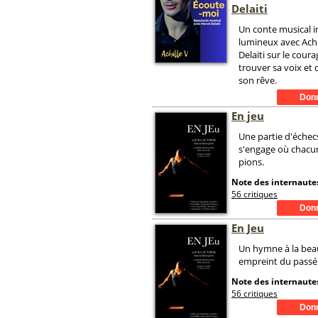
Delaiti
Un conte musical i
lumineux avec Achi
Delaiti sur le coura
trouver sa voix et 
son rêve.
En jeu
Une partie d'échec
s'engage où chacu
pions.
Note des internautes
56 critiques
En Jeu
Un hymne à la bea
empreint du passé
Note des internautes
56 critiques