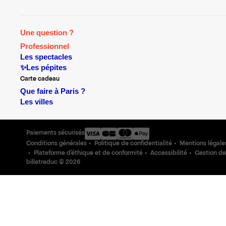
Une question ?
Professionnel
Les spectacles
✨Les pépites
Carte cadeau
Que faire à Paris ?
Les villes
Paiements sécurisés
Conditions générales
Politique de confidentialité
Mentions légale
Plateforme d'éthique et de conformité
Accessibilité
Gestion de
billetreduc ©
2026