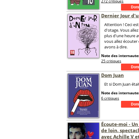
272 critiques
Dernier Jour d'
Attention ! Ceci es
d'otage. Vous alle
plus d'une heure a
vous allez écouter
avons à dire.
Note des internautes
25 critiques
Dom Juan
Et si Dom Juan étai
Note des internautes
6 critiques
Écoute-moi - Un
de loin, spectac
avec Achille V e