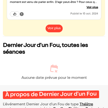
moment est venu de parler enfin. D'agir peut-être ? Pour ceux qui
l'écoutent, les émotions oscillent entre peur, compassion, frayeur,
Voir plus
empathie, crainte, indulgence, terreur... Il est impossible de rester
indifférent. Un grand BRAVO pour cette efficace mise en scène
Publié
le 15 oct. 2024
et cette puissante interprétation. — À voir absolument !
Voir plus
Dernier Jour d'un Fou, toutes les
séances
Aucune date prévue pour le moment
À propos de Dernier Jour d'un Fou
L’événement Dernier Jour d'un Fou de type
Théâtre