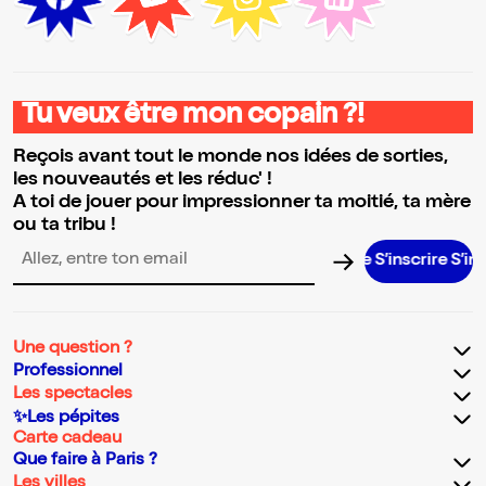
Tu veux être mon copain ?!
Reçois avant tout le monde nos idées de sorties,
les nouveautés et les réduc' !
A toi de jouer pour impressionner ta moitié, ta mère
ou ta tribu !
S’inscrire S’inscrire
Adresse email pour la newsletter
Une question ?
Professionnel
Les spectacles
✨Les pépites
Carte cadeau
Que faire à Paris ?
Les villes