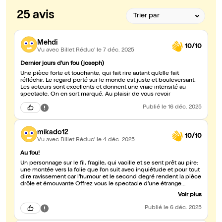
25 avis
Mehdi
10/10
Vu avec Billet Réduc'
le 7 déc. 2025
Dernier jours d'un fou (joseph)
Une pièce forte et touchante, qui fait rire autant qu’elle fait
réfléchir. Le regard porté sur le monde est juste et bouleversant.
Les acteurs sont excellents et donnent une vraie intensité au
spectacle. On en sort marqué. Au plaisir de vous revoir
Publié
le 16 déc. 2025
mikado12
10/10
Vu avec Billet Réduc'
le 4 déc. 2025
Au fou!
Un personnage sur le fil, fragile, qui vacille et se sent prêt au pire:
une montée vers la folie que l’on suit avec inquiétude et pour tout
dire ravissement car l’humour et le second degré rendent la pièce
drôle et émouvante Offrez vous le spectacle d’une étrange
métamorphose.
Voir plus
Publié
le 6 déc. 2025