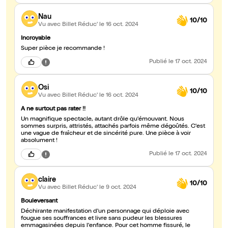
Nau
10/10
Vu avec Billet Réduc'
le 16 oct. 2024
Incroyable
Super pièce je recommande !
Publié
le 17 oct. 2024
Osi
10/10
Vu avec Billet Réduc'
le 16 oct. 2024
A ne surtout pas rater !!
Un magnifique spectacle, autant drôle qu'émouvant. Nous
sommes surpris, attristés, attachés parfois même dégoûtés. C'est
une vague de fraîcheur et de sincérité pure. Une pièce à voir
absolument !
Publié
le 17 oct. 2024
claire
10/10
Vu avec Billet Réduc'
le 9 oct. 2024
Bouleversant
Déchirante manifestation d'un personnage qui déploie avec
fougue ses souffrances et livre sans pudeur les blessures
emmagasinées depuis l'enfance. Pour cet homme fissuré, le