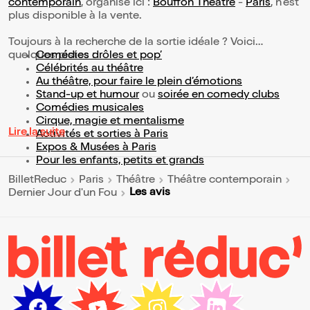
contemporain
, organisé ici :
Bouffon Théâtre
-
Paris
, n'est
plus disponible à la vente.
Toujours à la recherche de la sortie idéale ? Voici
quelques pistes :
Comédies drôles et pop’
Célébrités au théâtre
Au théâtre, pour faire le plein d’émotions
Stand-up et humour
ou
soirée en comedy clubs
Comédies musicales
Cirque, magie et mentalisme
Lire la suite
Activités et sorties à Paris
Expos & Musées à Paris
Pour les enfants, petits et grands
BilletReduc
Paris
Théâtre
Théâtre contemporain
Les avis
Dernier Jour d'un Fou