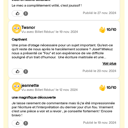
Incel en scène détonant
Le mec a complètement vrillé, c'est jouissif !
Publié
le 27 nov. 2024
Twanor
10/10
Vu avec Billet Réduc'
le 19 nov. 2024
Captivant
Une prise d'otage nécessaire pour un sujet important. Qu'est-ce
qu'il reste de nous après le harcèlement scolaire ? Josef Mlekuz
nous a présenté ce "Fou" et son expérience de vie difficile
souligné d'un trait d'humour. Une écriture maitrisée et une
interprétation de maître ! Merci
Voir plus
Publié
le 20 nov. 2024
jeannette
10/10
Vu avec Billet Réduc'
le 12 nov. 2024
une magnifique découverte
Je laisse rarement de commentaire mais là j'ai été impressionnée
par l'écriture et l'interprétation du dernier jour d'un fou. Vraiment
c'est une pièce a voir et a revoir , je conseille fortement ! Encore
bravo !
Publié
le 19 nov. 2024