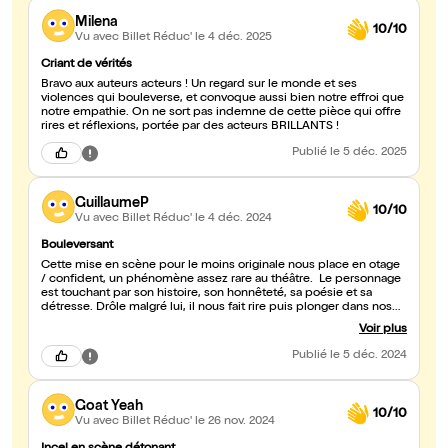
Milena
10/10
Vu avec Billet Réduc'
le 4 déc. 2025
Criant de vérités
Bravo aux auteurs acteurs ! Un regard sur le monde et ses
violences qui bouleverse, et convoque aussi bien notre effroi que
notre empathie. On ne sort pas indemne de cette pièce qui offre
rires et réflexions, portée par des acteurs BRILLANTS !
Publié
le 5 déc. 2025
GuillaumeP
10/10
Vu avec Billet Réduc'
le 4 déc. 2024
Bouleversant
Cette mise en scène pour le moins originale nous place en otage
/ confident, un phénomène assez rare au théâtre. Le personnage
est touchant par son histoire, son honnêteté, sa poésie et sa
détresse. Drôle malgré lui, il nous fait rire puis plonger dans nos
propres souvenirs et cela même après la sortie du théâtre, c'est
Voir plus
détourant et inattendu. Cette heure partagée avec ce fou mélange
plein d'émotions en nous et plein de pistes de réflexions,
Publié
le 5 déc. 2024
d'invitations à une déconstruction sur nos vie, notre société. Le
personnage interprété ce jour par Téo Valais, nous a conquis et
nous sommes devenus des otages consentants. La subtile
Goat Yeah
écriture de Téo Valais et Josef Mlekuz nous fait alors plonger avec
10/10
eux, dans ce voyage bouleversant et plein d'humanité.
Vu avec Billet Réduc'
le 26 nov. 2024