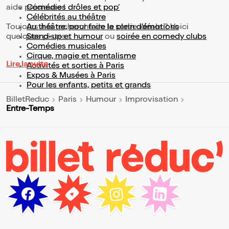
aide précieuse !
Comédies drôles et pop’
Célébrités au théâtre
Toujours à la recherche de la sortie idéale ? Voici
Au théâtre, pour faire le plein d’émotions
quelques pistes :
Stand-up et humour
ou
soirée en comedy clubs
Comédies musicales
Cirque, magie et mentalisme
Lire la suite
Activités et sorties à Paris
Expos & Musées à Paris
Pour les enfants, petits et grands
BilletReduc
Paris
Humour
Improvisation
Entre-Temps