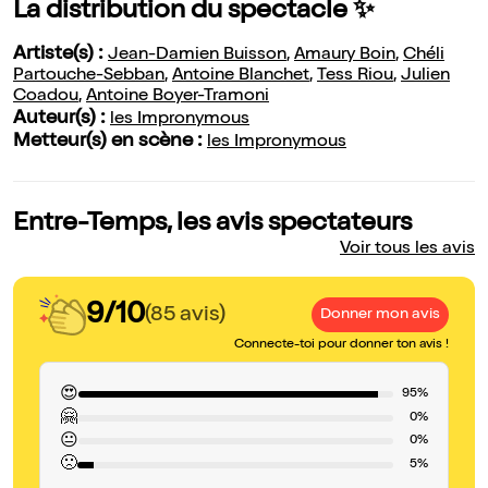
La distribution du spectacle ✨
Artiste(s) :
Jean-Damien Buisson
,
Amaury Boin
,
Chéli
Partouche-Sebban
,
Antoine Blanchet
,
Tess Riou
,
Julien
Coadou
,
Antoine Boyer-Tramoni
Auteur(s) :
les Impronymous
Metteur(s) en scène :
les Impronymous
Entre-Temps, les avis spectateurs
Voir tous les avis
9/10
(85 avis)
Donner mon avis
Connecte-toi pour donner ton avis !
😍
95%
🤗
0%
😐
0%
🙁
5%