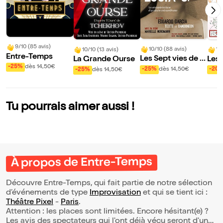
9/10 (85 avis)
10/10 (88 avis)
10
10/10 (13 avis)
Entre-Temps
Les Sept vies de L
Les 
La Grande Ourse
-25%
dès 14,50€
ucia O.
Pape
-25%
dès 14,50€
-20
-25%
dès 14,50€
onb
Tu pourrais aimer aussi !
À propos de Entre-Temps
Découvre Entre-Temps, qui fait partie de notre sélection
d’événements de type
Improvisation
et qui se tient ici :
Théâtre Pixel
-
Paris
.
Attention : les places sont limitées. Encore hésitant(e) ?
Les avis des spectateurs qui l'ont déjà vécu seront d'une