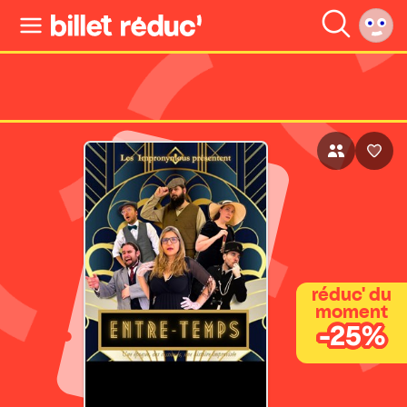
réduc' du
moment
-25%