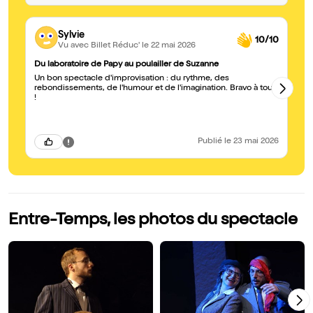
Sylvie
10/10
Vu avec Billet Réduc'
le 22 mai 2026
Du laboratoire de Papy au poulailler de Suzanne
Un
Un bon spectacle d'improvisation : du rythme, des
Le
rebondissements, de l'humour et de l'imagination. Bravo à tous
he
!
su
dr
fa
do
Publié
le 23 mai 2026
Entre-Temps, les photos du spectacle