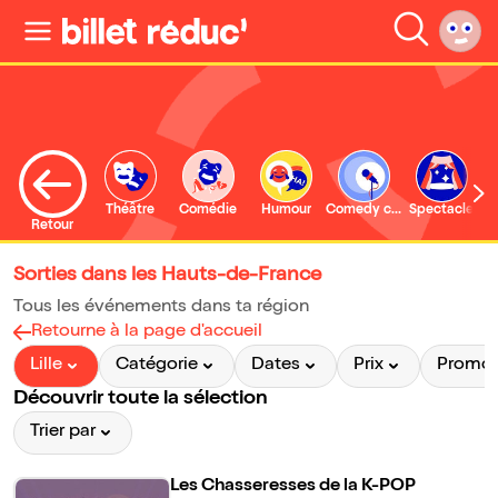
Théâtre
Comédie
Humour
Comedy club
Spectacle
Retour
Sorties dans les Hauts-de-France
Tous les événements dans ta région
Retourne à la page d'accueil
Lille
Catégorie
Dates
Prix
Promo
Découvrir toute la sélection
Trier par
Les Chasseresses de la K-POP