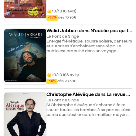
autour du rire.
10/10 (6 avis)
-33%
dès 10,95€
Walid Jabbari dans N'oublie pas qui tu
es
Le Pont de Singe
Énergie frénétique, sourire solaire, danseurs
et surprises s'enchaînent sans répit. Le
public est propulsé dans un voyage
nostalgique qui fait un bien fou. On ressort
avec une impression de jamais vu. Entre
références cultes et souvenirs d'enfance,
bien avant les cases et les injonctions de la
10/10 (93 avis)
vie adulte, le spectacle devient une
invitation à se reconnecter... enfin, à nous
-14%
dès 20,50€
reconnecter. Un show qui frappe fort et
rappelle une vérité essentielle : n'oublie
Christophe Alévêque dans La revue de
jamais qui tu es... un enfant des années 90.
"Tkt, c'est une vraie dinguerie." — Mustafa,
presse
Le Pont de Singe
beau-père de Simba
Si Christophe Alévêque s'acharne à faire
sauter toutes les bombes à sa portée, c'est
parce que c'est encore le meilleur moyen
de les désamorcer. Ici, en humoriste
engagé, dégagé, à la marge, en clown
dérisoire ou missionnaire, il décortique
l'actu et ce qu'en dit la presse : il fait sa