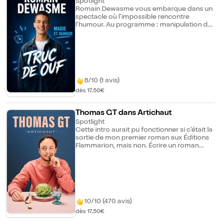
Spotlight
Romain Dewasme vous embarque dans un
spectacle où l'impossible rencontre
l'humour. Au programme : manipulation de
cartes, effets bluffants, interactions avec le
public et beaucoup de bonne humeur.
Préparez-vous à participer, à rire et surtout
à vous demander : "Mais comment il fait ça
?!" Un spectacle rythmé, moderne et
surprenant, où chaque numéro vous
réserve son lot d'émotions et de
8/10 (1 avis)
mystère.Alors ouvrez grand les yeux... parce
dès 17,50€
que ça va être un véritable Truc de Ouf !
Thomas GT dans Artichaut
Spotlight
Cette intro aurait pu fonctionner si c'était la
sortie de mon premier roman aux Éditions
Flammarion, mais non. Écrire un roman
pour un dyslexique, c'est pas la meilleure
idée. Écrivain non, mais rugbyman
professionnel oui. Enfin j'ai "failli" le devenir,
mais bon, la dyslexie tu connais... J'étais pas
loin aussi de construire quelque chose de
grand avec "la femme de ma vie", mais
cette satanée dyslexie a encore bousculé
10/10 (470 avis)
tous mes plans... Bon, on est d'accord, la
dès 17,50€
dyslexie n'excuse pas tout ! Mais je t'invite à