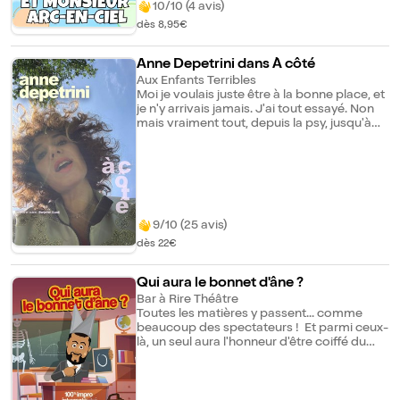
Afrique et réaliser son rêve. Et si Monsieur
10/10 (4 avis)
Arc-en-ciel, l'ami des nuages, lui offrait la
dès 8,95€
solution ? De l'Australie au continent
africain, suivez l'aventure d'un petit
personnage attachant et de son nouvel ami
Anne Depetrini dans À côté
à travers cette histoire pleine de couleurs,
Aux Enfants Terribles
de musiques, de rêves et de moments tout
Moi je voulais juste être à la bonne place, et
doux.
je n'y arrivais jamais. J'ai tout essayé. Non
mais vraiment tout, depuis la psy, jusqu'à
l'exorciste, en passant par le marabout. Et
non. J'étais toujours à côté. Mais finalement
je me suis aperçue d'un truc incroyable :
être à côté, c'est pas si mal...
9/10 (25 avis)
dès 22€
Qui aura le bonnet d'âne ?
Bar à Rire Théâtre
Toutes les matières y passent... comme
beaucoup des spectateurs ! Et parmi ceux-
là, un seul aura l'honneur d'être coiffé du
bonnet d'âne. Parce que ne pas se prendre
au sérieux, c'est justement sérieux ! Fini
l'école buissonnière, venez vous tester