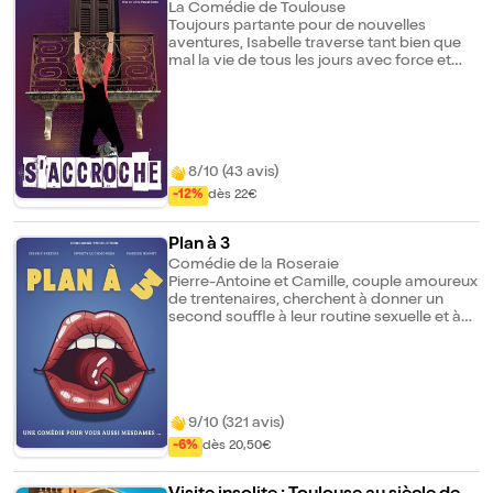
che
La Comédie de Toulouse
Toujours partante pour de nouvelles
aventures, Isabelle traverse tant bien que
mal la vie de tous les jours avec force et
détermination. Bravant toutes les
embûches en vrai force de la nature, elle
trace sa route entre amies aigries, un
speed-dating frelaté, un stage en Ehpad ou
battre en retraite est une question de survie
ou coincée entre une commerçante
8/10 (43 avis)
polyvalente qui sonne le glas du petit
-12%
dès 22€
commerce et une coach France travail qui
se croit encore à la guerre du Vietnam.
S'accrocher n'est vraiment plus une option !
Plan à 3
Comédie de la Roseraie
Pierre-Antoine et Camille, couple amoureux
de trentenaires, cherchent à donner un
second souffle à leur routine sexuelle et à
rebooster leur libido. Comme beaucoup de
personnes (toi aussi qui est en train de lire,
fais pas genre !), ils vont vouloir
expérimenter le plan à 3. Débarque alors
Gwen, une libertine complètement
9/10 (321 avis)
déjantée...
-6%
dès 20,50€