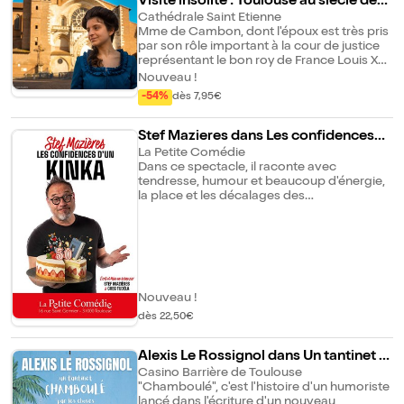
Visite insolite : Toulouse au siècle des
Lumières
Cathédrale Saint Etienne
Mme de Cambon, dont l'époux est très pris
par son rôle important à la cour de justice
représentant le bon roy de France Louis XVI,
s'ennuie beaucoup. Rejoignez-là au pied de
Nouveau !
son hôtel particulier, place de la cathédrale
-54%
dès 7,95€
à Toulouse. Elle se fera un plaisir de vous
faire découvrir le quartier Saint Etienne
avec ses places secrètes, tout en vous
Stef Mazieres dans Les confidences
contant les histoires rocambolesques de
d'un kinka
La Petite Comédie
son siècle, sans oublier les potins et
Dans ce spectacle, il raconte avec
anecdotes sur les grandes familles de la
tendresse, humour et beaucoup d'énergie,
ville. La vie toulousaine au siècle des
la place et les décalages des
Lumières s'offre à vous ! À Savoir : Visite
cinquantenaires dans notre société, mais
menée en costume d'époque en petits
aussi ses certitudes, ses doutes et les
groupes pour adultes et enfants de + de 8
souvenirs de son enfance dans les années
ans. Le lieu de rendez-vous exact sera
80. Un spectacle drôle et rempli d'émotions
mentionné sur votre contremarque après
chaleureuses.
achat.
Nouveau !
dès 22,50€
Alexis Le Rossignol dans Un tantinet c
hamboulé par les choses
Casino Barrière de Toulouse
"Chamboulé", c'est l'histoire d'un humoriste
lancé dans l'écriture d'un nouveau