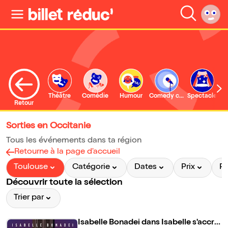
Théâtre
Comédie
Humour
Comedy club
Spectacle
Retour
Sorties en Occitanie
Tous les événements dans ta région
Retourne à la page d'accueil
Toulouse
Catégorie
Dates
Prix
P
Découvrir toute la sélection
Trier par
Isabelle Bonadei dans Isabelle s'accro