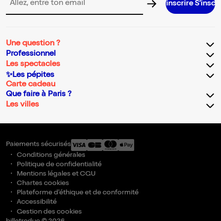
S’inscrire S’inscrire S’inscrire S’i
Adresse email pour la newsletter
Une question ?
Professionnel
Les spectacles
✨Les pépites
Carte cadeau
Que faire à Paris ?
Les villes
Paiements sécurisés
Conditions générales
Politique de confidentialité
Mentions légales et CGU
Chartes cookies
Plateforme d'éthique et de conformité
Accessibilité
Gestion des cookies