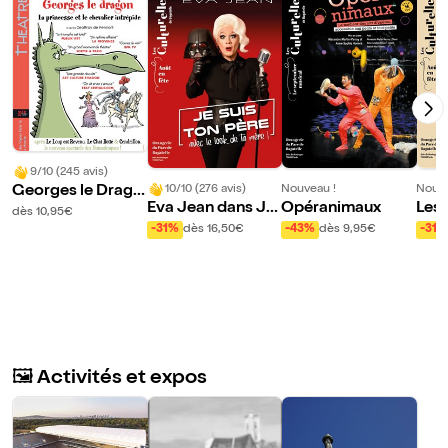
9/10 (245 avis)
10/10 (276 avis)
Nouveau !
Nouve
Georges le Drago
Eva Jean dans Je
Opéranimaux
Les 
n, la princesse et l
dès 10,95€
suis ton père avec
es V
e chevalier intrépi
-31%
dès 16,50€
-43%
dès 9,95€
-31%
le look de ta mère
eve
de
🖼️ Activités et expos