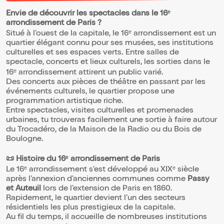
est née et a vécu Sophie. Shakespeare,
dont la langue et l'imaginaire ont traversé
Envie de découvrir les spectacles dans le 16ᵉ
et nourri chaque heure du processus de
arrondissement de Paris ?
création. Et puis ces deux créatures
Situé à l’ouest de la capitale, le 16ᵉ arrondissement est un
théâtrales, Tubby et Nottubby, nées d'un
projet plus ancien qui les avait déjà réunies
quartier élégant connu pour ses musées, ses institutions
en scène, au coeur de la guerre du
culturelles et ses espaces verts. Entre salles de
Péloponnèse. Créatures fragiles, à qui le
spectacle, concerts et lieux culturels, les sorties dans le
destin a donné une seconde vie quand un
16ᵉ arrondissement attirent un public varié.
directeur de théâtre s'est demandé ce
qu'elles seraient dans le monde tel que
Des concerts aux pièces de théâtre en passant par les
nous le connaissons, aujourd'hui, nous
événements culturels, le quartier propose une
pressant d'inventer leur histoire... Qui sont
programmation artistique riche.
donc ces deux inconnus -si vulnérables
Entre spectacles, visites culturelles et promenades
parce que sincères- dans un monde où les
urbaines, tu trouveras facilement une sortie à faire autour
prédateurs règnent en souriant? Qui sont
du Trocadéro, de la Maison de la Radio ou du Bois de
Tubby et Nottubby, sinon cette part de
nous-mêmes qui s'interroge, avec
Boulogne.
angoisse, confrontée au cynisme érigé en
système : Peut-on survivre si l'on refuse
📜 Histoire du 16ᵉ arrondissement de Paris
d'être égorgeur ? Et si oui : comment ?"
Le 16ᵉ arrondissement s’est développé au XIXᵉ siècle
Louis Fortier, Saint-Valéry-sur-Somme, avril
2011
après l’annexion d’anciennes communes comme
Passy
et Auteuil
lors de l’extension de Paris en 1860.
Rapidement, le quartier devient l’un des secteurs
résidentiels les plus prestigieux de la capitale.
Au fil du temps, il accueille de nombreuses institutions