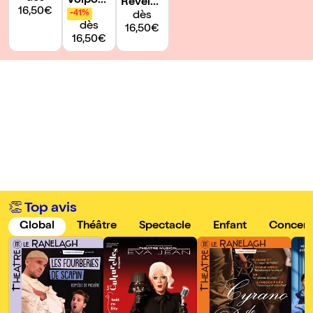
Volpon
Révélati
16,50€
e, le bal
-41%
ons
dès
dès
des cra
16,50€
16,50€
pules
👏 Top avis
Global
Théâtre
Spectacle
Enfant
Concert