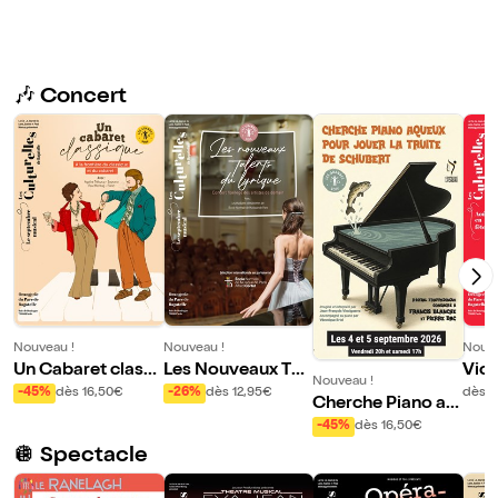
🎶 Concert
Nouveau !
Nouveau !
Nouve
Un Cabaret classi
Les Nouveaux Tal
Vict
Nouveau !
que
ents du lyrique
voix
-45%
dès 16,50€
-26%
dès 12,95€
dès 1
Cherche Piano aq
ueux pour jouer La
-45%
dès 16,50€
Truite de Schubert
🪩 Spectacle