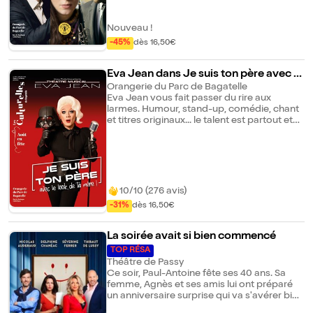
virtuosité et émotion pure. L'essence du
Bagatelle et de son orangerie, qualifiée lieu
romantisme qui renaît dans un dialogue à
de prestige de la Ville de Paris.
trois. À savoir : L'entrée dans le Parc de
Nouveau !
Bagatelle, label "jardin remarquable" de la
-45%
dès 16,50€
Ville de Paris, est gratuite pour les
spectateurs munis d'un billet pour un
spectacle des Culturelles de Bagatelle et
Eva Jean dans Je suis ton père avec le
de son orangerie, qualifiée lieu de prestige
look de ta mère
Orangerie du Parc de Bagatelle
de la Ville de Paris.
Eva Jean vous fait passer du rire aux
larmes. Humour, stand-up, comédie, chant
et titres originaux... le talent est partout et
surtout live. Le saviez-vous ? Eva Jean (alias
David Jean) a été nommée en 2023 aux
Trophées de la Comédie Musicale, dans la
catégorie "Meilleur spectacle musical". À
savoir : L'entrée dans le Parc de Bagatelle,
label "jardin remarquable" de la Ville de
10/10 (276 avis)
Paris, est gratuite pour les spectateurs
-31%
dès 16,50€
munis d'un billet pour un spectacle des
Culturelles de Bagatelle et de son
orangerie, qualifiée lieu de prestige de la
La soirée avait si bien commencé
Ville de Paris.
TOP RÉSA
Théâtre de Passy
Ce soir, Paul-Antoine fête ses 40 ans. Sa
femme, Agnès et ses amis lui ont préparé
un anniversaire surprise qui va s'avérer bien
plus surprenant que prévu... Entre