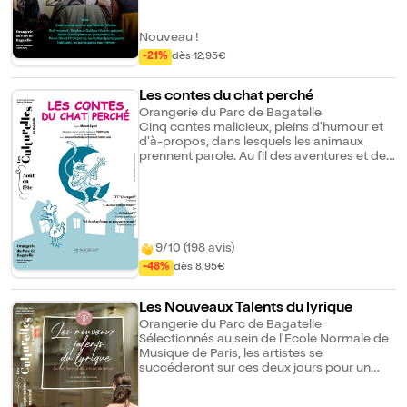
d'un débat-controverse ouvert et convivial
sur le thème : La musique pour tous ?
Nouveau !
-21%
dès 12,95€
Les contes du chat perché
Orangerie du Parc de Bagatelle
Cinq contes malicieux, pleins d'humour et
d'à-propos, dans lesquels les animaux
prennent parole. Au fil des aventures et des
imbroglios qu'ils partagent avec Delphine
et Marinette, Marcel Aymé nous livre avec
malice des réflexions philosophiques à
l'usage des petits et des grands, sur la
justice, la différence, la propriété... Et la
petite ferme où vivent les deux gamines et
9/10 (198 avis)
leurs parents se transforme en théâtre du
-48%
dès 8,95€
monde, parsemé de musiques. À savoir :
L'entrée dans le Parc de Bagatelle, label
"jardin remarquable" de la Ville de Paris, est
Les Nouveaux Talents du lyrique
gratuite pour les spectateurs munis d'un
Orangerie du Parc de Bagatelle
billet pour un spectacle des Culturelles de
Sélectionnés au sein de l'Ecole Normale de
Bagatelle et de son orangerie, qualifiée lieu
Musique de Paris, les artistes se
de prestige de la Ville de Paris.
succéderont sur ces deux jours pour un
florilège de nouveaux talents, pour
découvrir avec bonheur les nouvelles voix