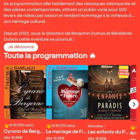
Sa programmation allie habilement des classiques intemporels et
des pièces contemporaines, attirant un public varié pour 500
levers de rideau par saison et rendant hommage à la richesse de
son héritage culturel.
Depuis 2022, sous la direction de Benjamin Dumas et Bénédicte
Dubois cette aventure se poursuit !
Je découvre
Toute la programmation 🔥
9/10 (551 avis)
9/10 (170 avis)
Nouveau !
9/
Cyrano de Berger
Le mariage de Fig
Les enfants du Par
Arsè
ac
aro
adis
dès 12,95€
dès 12,95€
dès 12,95€