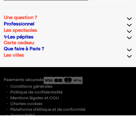
Une question ?
Professionnel
Les spectacles
✨Les pépites
Carte cadeau
Que faire à Paris ?
Les villes
Paiements sécurisés
Conditions générales
Politique de confidentialité
Mentions légales et CGU
Chartes cookies
Plateforme d'éthique et de conformité
Accessibilité
Gestion des cookies
billetreduc © 2026