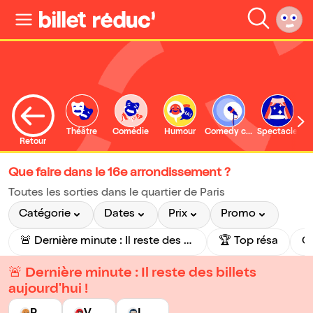
Théâtre
Comédie
Humour
Comedy club
Spectacle
Retour
Que faire dans le 16e arrondissement ?
Toutes les sorties dans le quartier de Paris
Catégorie
Dates
Prix
Promo
🚨 Dernière minute : Il reste des billets aujourd'hui !
🏆 Top résa
🚨 Dernière minute : Il reste des billets
aujourd'hui !