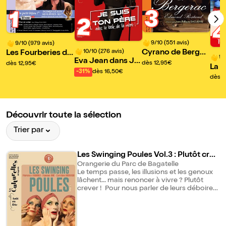
3
1
2
9/10 (551 avis)
9/10 (979 avis)
10/10 (276 avis)
Cyrano de Berger
Les Fourberies de
9/
Eva Jean dans Je
ac
Scapin
dès 12,95€
dès 12,95€
La s
suis ton père avec
-31%
dès 16,50€
ien
dès 1
le look de ta mère
Découvrir toute la sélection
Trier par
Les Swinging Poules Vol.3 : Plutôt crev
er
Orangerie du Parc de Bagatelle
Le temps passe, les illusions et les genoux
lâchent... mais renoncer à vivre ? Plutôt
crever ! Pour nous parler de leurs déboires,
de leurs envies, le trio emprunte au
répertoire américain qui swingue, mais
aussi à Britney Spears et aux Spice Girls,
sans oublier Jonasz et Brigitte Fontaine.