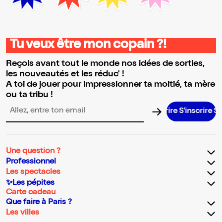
Tu veux être mon copain ?!
Reçois avant tout le monde nos idées de sorties,
les nouveautés et les réduc' !
A toi de jouer pour impressionner ta moitié, ta mère
ou ta tribu !
S’inscrire S’inscrire S
Adresse email pour la newsletter
Une question ?
Professionnel
Les spectacles
✨Les pépites
Carte cadeau
Que faire à Paris ?
Les villes