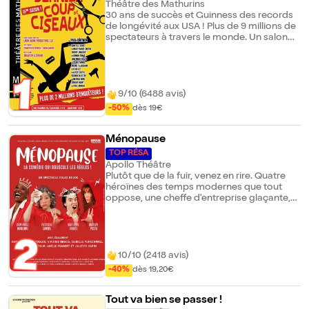
Théâtre des Mathurins
30 ans de succès et Guinness des records
de longévité aux USA ! Plus de 9 millions de
spectateurs à travers le monde. Un salon
de coiffure, un meurtre, un flic... des
suspects, à vous de jouer ! La première
pièce dont le public est le héros...
1
Adaptation de Sébastien Azzopardi et
Sacha Danino Décors : Juliette Azzopardi
9/10 (6488 avis)
Costumes : Pauline Gallot Lumières :
-50%
dès 19€
Mamet Maaratie
Ménopause
TOP RÉSA
Apollo Théâtre
Plutôt que de la fuir, venez en rire. Quatre
héroïnes des temps modernes que tout
oppose, une cheffe d'entreprise glaçante,
une comédienne en mal de rôles, une mère
de famille (très) nombreuse et une
agricultrice perchée, se retrouvent
coincées aux Galeries Lafayette le premier
2
jour des soldes. Elles n'ont rien en
10/10 (2418 avis)
commun... à une exception près : elles
-40%
dès 19,20€
vivent toutes ce que la moitié de l'humanité
traverse irrémédiablement. La MÉ-NO-P... !
Chut, c'est TABOU. En famille, entre ami(e)s
Tout va bien se passer !
ou entre collègues on rit, on chante, on