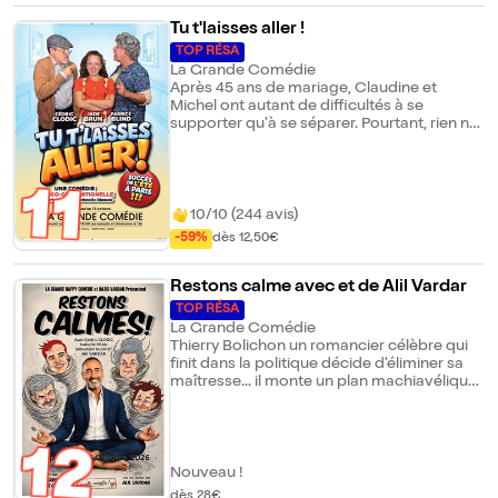
Tu t'laisses aller !
TOP RÉSA
La Grande Comédie
Après 45 ans de mariage, Claudine et
Michel ont autant de difficultés à se
supporter qu'à se séparer. Pourtant, rien ne
va plus. Toutes les vacheries sont permises.
La retraite n'est plus paisible du tout... Pour
améliorer leurs fins de mois, ils décident de
11
louer une chambre à Tabata, une jeune
étudiante qui, telle une tornade, va
10/10 (244 avis)
chambouler leur train-train... Jusqu'à les
-59%
dès 12,50€
faire dérailler "grave !" !
Restons calme avec et de Alil Vardar
TOP RÉSA
La Grande Comédie
Thierry Bolichon un romancier célèbre qui
finit dans la politique décide d'éliminer sa
maîtresse... il monte un plan machiavélique
où il tente de faire porter le chapeau à
l'isotope du village, Lucien. Mais Lucien a un
frère, un inspecteur de police pas comme
12
les autres... Une comédie comiquo policière
à mi-chemin en très bon épisode de
Nouveau !
Colombo et une comédie d'Alil. Une
dès 28€