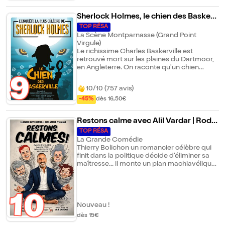
Sherlock Holmes, le chien des Baskerv
ille
TOP RÉSA
La Scène Montparnasse (Grand Point
Virgule)
Le richissime Charles Baskerville est
retrouvé mort sur les plaines du Dartmoor,
en Angleterre. On raconte qu'un chien
diabolique s'attaque à tous les héritiers de
9
cette famille. Le fameux détective Sherlock
10/10 (757 avis)
Holmes et son fidèle acolyte, le docteur
Watson, mènent l'enquête... Perceront-ils
-45%
dès 16,50€
enfin le mystère de la malédiction des
Baskerville ?
Restons calme avec Alil Vardar | Roda
ge
TOP RÉSA
La Grande Comédie
Thierry Bolichon un romancier célèbre qui
finit dans la politique décide d'éliminer sa
maîtresse... il monte un plan machiavélique
où il tente de faire porter le chapeau à
l'isotope du village, Lucien. Mais Lucien a un
frère, un inspecteur de police pas comme
10
les autres... Une comédie comiquo policière
à mi-chemin en très bon épisode de
Nouveau !
Colombo et une comédie d'Alil.
dès 15€