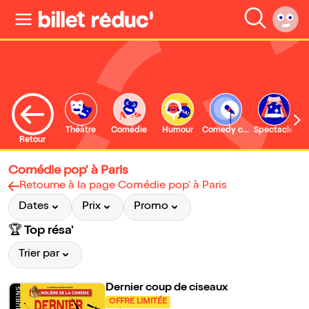
Théâtre
Comédie
Humour
Comedy club
Spectacle
Retour
Comédie pop' à Paris
Retourne à la page Comédie pop' à Paris
Dates
Prix
Promo
🏆 Top résa'
Trier par
Dernier coup de ciseaux
OFFRE LIMITÉE