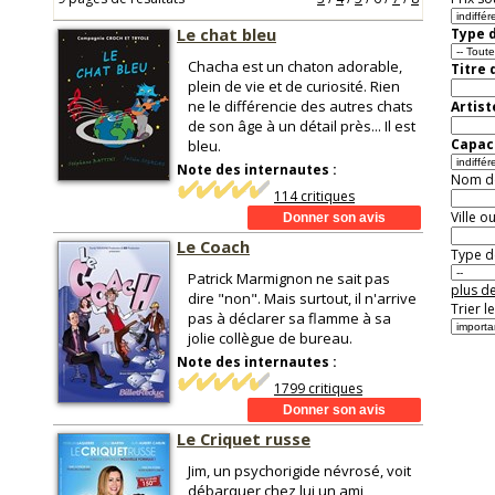
Le chat bleu
Type d
Chacha est un chaton adorable,
Titre 
plein de vie et de curiosité. Rien
ne le différencie des autres chats
Artist
de son âge à un détail près... Il est
Capaci
bleu.
Note des internautes :
Nom de 
114 critiques
Ville o
Le Coach
Type de
Patrick Marmignon ne sait pas
plus de
dire "non". Mais surtout, il n'arrive
Trier l
pas à déclarer sa flamme à sa
jolie collègue de bureau.
Note des internautes :
1799 critiques
Le Criquet russe
Jim, un psychorigide névrosé, voit
débarquer chez lui un ami