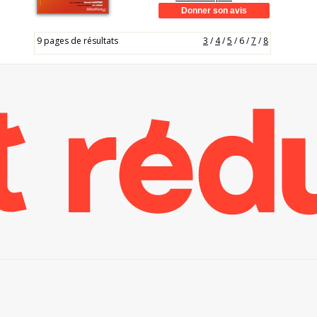
9 pages de résultats
3
/
4
/
5
/
6
/
7
/
8