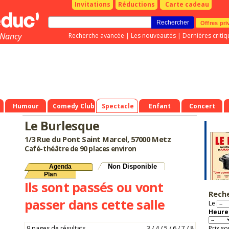
Invitations
Réductions
Carte cadeau
Offres pri
-Nancy
Recherche avancée
|
Les nouveautés
|
Dernières critiq
Humour
Comedy Club
Spectacle
Enfant
Concert
Le Burlesque
1/3 Rue du Pont Saint Marcel, 57000 Metz
Café-théâtre de 90 places environ
Non Disponible
Agenda
Plan
Ils sont passés ou vont
Rech
passer dans cette salle
Le
Heure 
9 pages de résultats
3
/
4
/
5
/
6
/
7
/
8
Prix so