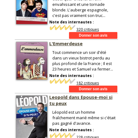
envahissant et une tornade
blonde. L'auberge espagnole,
c'est pas vraiment son truc...
Note des internautes :
320 critiques
L'Emmerdeuse
Tout commence un soir d'été
dans un vieux bistrot perdu au
plus profond de la France ; Il est
23 heures et Samuel va fermer...
Note des internautes :
182 critiques
Leopold dans Epouse-moi si
tu peux
Léopold est un homme
fraîchement marié même si c'était
pas gagné d'avance.
Note des internautes :
228 critiques