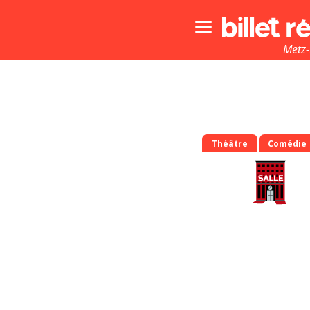
Bouton
menu
principale
Metz
Théâtre
Comédie