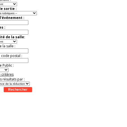
Promo exclusive ! .
Jusqu'à -13%
e sortie :
d'événement :
es :
té de la salle:
la salle :
u code postal :
 Public :
 critères
es résultats par :