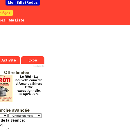
Mon BilletReduc
vilèges
ues
|
Ma Liste
Activité
Expo
Offre limitée
Le Rôti - La
nouvelle comédie
d'Amanda Sthers
Offre
exceptionnelle.
Jusqu'à -50%
erche avancée
Le Grand Hôtel des
Rêves présente :
Jules Verne, Le
de la Séance:
Voyage
Extraordinaire
Activité à vivre !
uhaité :