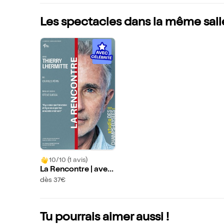
Les spectacles dans la même sall
10/10 (1 avis)
La Rencontre | avec
Thierry Lhermitte
dès 37€
Tu pourrais aimer aussi !