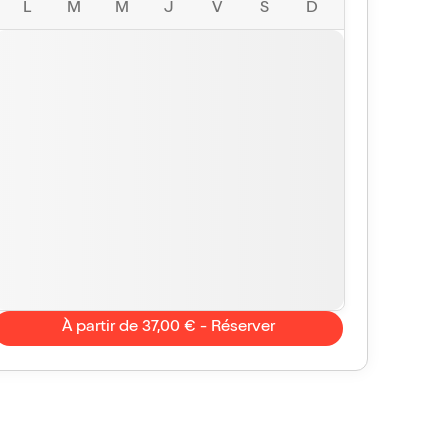
L
M
M
J
V
S
D
À partir de 37,00 € - Réserver