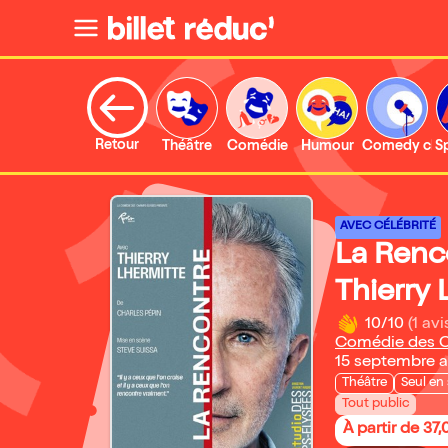
Retour
Théâtre
Comédie
Humour
Comedy clu
S
AVEC CÉLÉBRITÉ
La Renc
Thierry 
10/10
(1 avi
Comédie des C
15 septembre 
Théâtre
Seul en
Tout public
À partir de 37