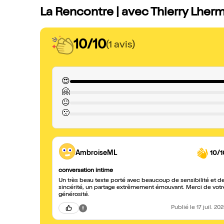
La Rencontre | avec Thierry Lhermi
10/10
(1 avis)
😍
🤗
😐
🙁
AmbroiseML
10/1
conversation intime
Un très beau texte porté avec beaucoup de sensibilité et de
sincérité, un partage extrêmement émouvant. Merci de votr
générosité.
Publié
le 17 juil. 20