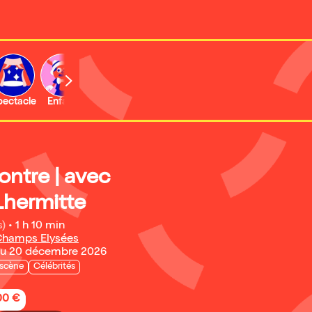
b
pectacle
Enfant
Concert
Activité
Expo et musée
ontre | avec
Lhermitte
s)
•
1 h 10 min
hamps Elysées
au 20 décembre 2026
 scène
Célébrités
,00 €