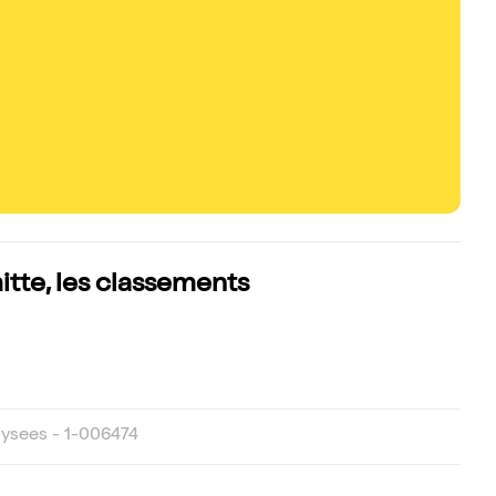
itte, les classements
sees - 1-006474