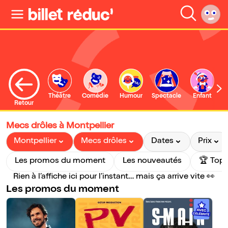
Théâtre
Comédie
Humour
Spectacle
Enfant
Retour
Mecs drôles à Montpellier
Montpellier
Mecs drôles
Dates
Prix
Les promos du moment
Les nouveautés
🏆 Top 
Rien à l’affiche ici pour l’instant… mais ça arrive vite 👀
Les promos du moment