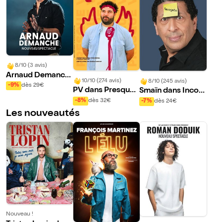
8/10 (3 avis)
Arnaud Demanch
10/10 (274 avis)
8/10 (245 avis)
e | Nouveau spect
-9%
dès 29€
PV dans Presque
Smaïn dans Incog
acle
vrai
nito
-8%
dès 32€
-7%
dès 24€
Les nouveautés
Nouveau !