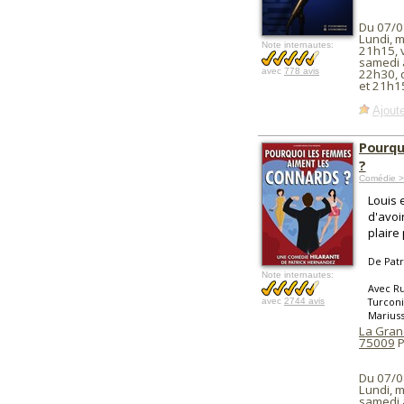
Du 07/0
Lundi, m
Note internautes:
21h15, 
samedi 
avec
778 avis
22h30, 
et 21h1
Ajoute
Pourqu
?
Comédie >
Louis 
d'avoir
plaire
De Pat
Note internautes:
Avec Ru
Turconi
avec
2744 avis
Marius
La Gran
75009
P
Du 07/0
Lundi, m
samedi 