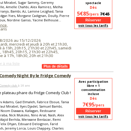
aul Mirabel, Sugar Sammy, Geremy
spectacle
lle, Amelle Chahbi, Alex Ramirez, Melha
Dès
Franjo, Bambi, Az, Lamine Lezghad, Tania
5€85
7€45
/pers
Edgar-Yves, Morgane Cadignan, Doully, Pierre
ux, Nordine Ganso, Yacine Belhouse...
ince
,
voir tous les tarifs
aris
8/2026 au 15/12/2026
ardi, mercredi et jeudi à 20h et 21h30,
i à 19h, 20h15, 21h30 et 22h45, samedi
, 18h45, 20h15, 21h30 et 22h45,
e à 17h, 18h30, 20h et 21h30
r à ma liste
 Comedy Night By le Fridge Comedy
Avec participation
libre + 1
Comedy club
à 16 ans
consommation
le plateau phare du Fridge Comedy Club !
incluse
Dès
v Adams, Gad Elmaleh, Fabrice Eboue, Tania
7€95
/pers
Paul Mirabel, Ilyes Djadel, Samuel Bambi,
, Noom Diawara, Kallagan, Redouane
aba, Nick Mukoko, Nino Arial, Nash, Alex
voir tous les tarifs
Majid Berhila, Merwane Benlazar, Remi
Felix Dhjan, Edouard Deloignon, Farid
, Jeremy Lorca, Louis Chappey, Charles