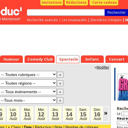
Invitations
Réductions
Carte cadeau
z Maintenant!
Recherche avancée
|
Les nouveautés
|
Dernières critiques
|
M
Humour
Comedy Club
Spectacle
Enfant
Concert
»
Modifier
Rech
m.
Lun.
Mar.
Mer.
Jeu.
Ven.
Sam.
Dim.
Lun.
Mar
»
9
10
11
12
13
14
15
16
17
Le
1
Heure
ût
Août
Août
Août
Août
Août
Août
Août
Août
Aoû
ers
|
+ Chers
|
Date
|
Réduction
|
Note
|
Nombre de critiques
Prix so