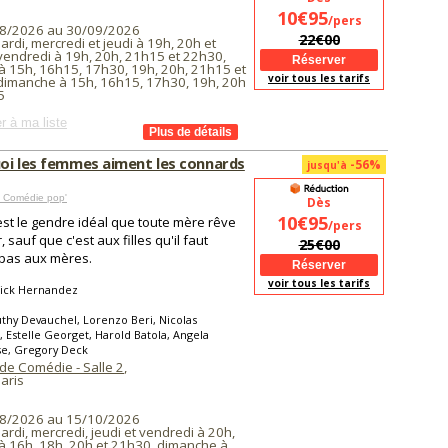
10€95
/pers
8/2026 au 30/09/2026
22€00
ardi, mercredi et jeudi à 19h, 20h et
vendredi à 19h, 20h, 21h15 et 22h30,
à 15h, 16h15, 17h30, 19h, 20h, 21h15 et
voir tous les tarifs
dimanche à 15h, 16h15, 17h30, 19h, 20h
5
r à ma liste
oi les femmes aiment les connards
-56%
jusqu'à
 Comédie pop'
Dès
10€95
est le gendre idéal que toute mère rêve
/pers
, sauf que c'est aux filles qu'il faut
25€00
 pas aux mères.
voir tous les tarifs
rick Hernandez
thy Devauchel, Lorenzo Beri, Nicolas
, Estelle Georget, Harold Batola, Angela
se, Gregory Deck
de Comédie - Salle 2
,
aris
8/2026 au 15/10/2026
ardi, mercredi, jeudi et vendredi à 20h,
à 16h, 18h, 20h et 21h30, dimanche à