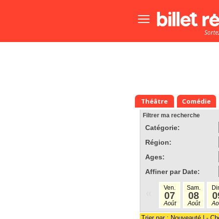
Bouton
menu
Sorte
principale
Théâtre
Comédie
Filtrer ma recherche
Catégorie:
Région:
Ages:
Affiner par Date:
Ven.
Sam.
Di
«
07
08
0
Août
Août
Ao
Trier par :
Nouveauté
|
- Ch