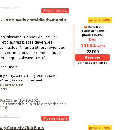
r à ma liste
i - La nouvelle comédie d'Amanda
-50%
jusqu'à
1 place achetée 1
place offerte
les hilarants "Conseil de Famille",
Dès
, et d'autres pièces devenues
14€00
/pers
ournables, Amanda Sthers revient au
28€00
e avec une nouvelle comédie aussi
euse qu'explosive : Le Rôti.
voir tous les tarifs
nda Sthers
my Berry, Vanessa Fery, Audrey David,
n Giard, Guillaume Carcaud
 Saint Martin
,
aris
8/2026 au 15/10/2026
 au samedi à 20h et le dimanche et le
à 16h
r à ma liste
ay Comedy Club Paris
-28%
jusqu'à