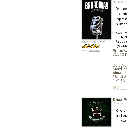
Humour > 
Broad
incont
top 5 
humori
Avec Il
Soch, N
Redoua
Note internautes:
Ilyes M
Broadw
avec
641 avis
75010
P
Du 07/0
Mardi et
dimanch
19h, 20
17h30, 
Ajoute
Chez P
Humour
Rire e
un lie
mieux