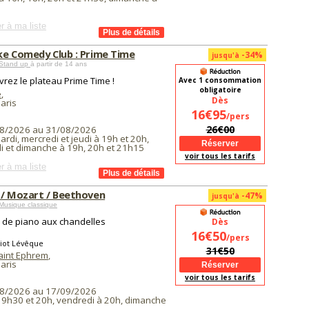
r à ma liste
ke Comedy Club : Prime Time
-34%
jusqu'à
Stand up
à partir de 14 ans
rez le plateau Prime Time !
Avec 1 consommation
obligatoire
e
,
Dès
aris
16€95
/pers
26€00
8/2026 au 31/08/2026
ardi, mercredi et jeudi à 19h et 20h,
i et dimanche à 19h, 20h et 21h15
voir tous les tarifs
r à ma liste
 / Mozart / Beethoven
-47%
jusqu'à
Musique classique
l de piano aux chandelles
Dès
16€50
/pers
liot Lévêque
31€50
Saint Ephrem
,
aris
voir tous les tarifs
8/2026 au 17/09/2026
 19h30 et 20h, vendredi à 20h, dimanche