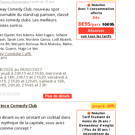
Plateau d'humoristes
à partir de 13 ans
way Comedy Club, nouveau spot
Avec 1 consommation
offerte
ournable du stand-up parisien, classé
Dès
des comedy clubs. Les meilleurs
8€95
10€95
/pers
stes sont ici.
yes Djadel, Kev Adams, Adel Fugazi, Sofiane
voir tous les tarifs
ash, Sarah Lele, Nordine Ganso, Lotfi Abdelli,
ne Bh, Meryem Benoua, Nick Mukoko, Mahe,
ela, Guano, Hugo Le Van
ay Comédie Café
,
aris
8/2026 au 06/02/2027
 jeudi à 20h15 et 21h30, mercredi et
e à 18h, 20h15 et 21h30, vendredi à
h15, 21h30 et 22h45, samedi à 16h,
19h, 20h30, 21h45 et 23h
r à ma liste
rince Comedy Club
-29%
jusqu'à
n dinant ou en sirotant un cocktail dans
Tarif Etudiant de
moins de 26 ans /
u mythique de la capitale, vous avez
Demandeur d'emploi
 comme concept ?
/ Plus de 65 ans /
Intermittent du