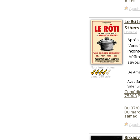
à 19h
Ajoute
Le Rôt
Sthers
Comédie
Après 
"Amis"
incont
théâtr
savour
Note internautes:
De Ama
avec
588 avis
Avec Sa
Valenti
Comédie
75003
P
Du 07/0
Du mardi
samedi 
Ajoute
Broadw