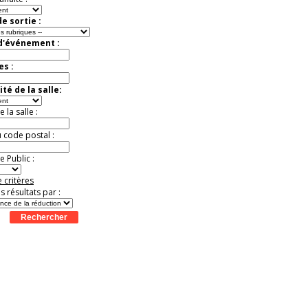
e sortie :
 d'événement :
es :
té de la salle:
la salle :
u code postal :
 Public :
 critères
es résultats par :