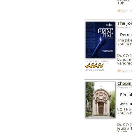
18h
Ajoute
The Jo
Humour > 
Découv
The Jok
75004
P
Du 07/0
Lundi, m
Note internautes:
vendred
avec
778 avis
Ajoute
Chopin
Concert > 
Récita
Avec El
Eglise 
75005
P
Du 07/0
Jeudi à