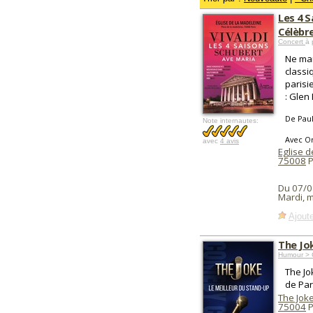
Les 4 S
Célèbr
Concert
à 
Ne ma
classi
parisi
: Glen
De Paul
Note internautes:
Avec Or
avec
4 avis
Eglise d
75008
P
Du 07/0
Mardi, 
Ajoute
The Jo
Humour > 
The Jo
de Pari
The Jok
75004
P