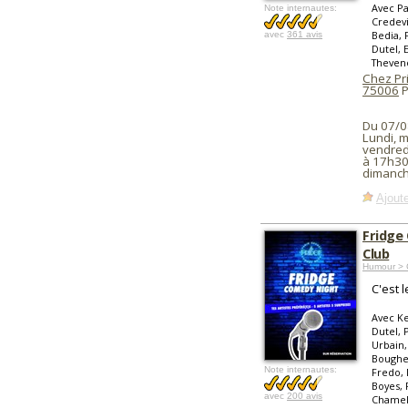
Avec P
Note internautes:
Credevi
Bedia, 
avec
361 avis
Dutel, 
Theveno
Chez Pr
75006
P
Du 07/0
Lundi, m
vendred
à 17h30
dimanch
Ajoute
Fridge
Club
Humour > 
C'est 
Avec Ke
Dutel, 
Urbain
Bougher
Note internautes:
Fredo, 
Boyes, 
avec
200 avis
Chamekh