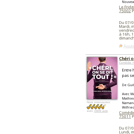
Nouvea
Le Frid
75002
P
Du 07/0
Mardi, m
vendred
à 16h, 
dimanch
Ajoute
Chéri o
Comédie >
Entre 
pas se
De Gui
Avec Ma
Mathieu
Note internautes:
Namane
Wilfrie
avec
2906 avis
Comédi
75011
P
Du 07/0
Lundi, m