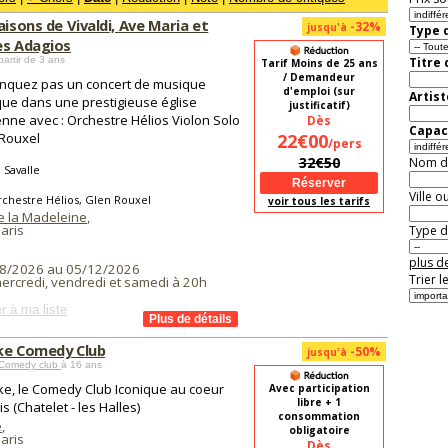
aisons de Vivaldi, Ave Maria et
-32%
jusqu'à
Type d
es Adagios
partir de 3 ans
Titre
Tarif Moins de 25 ans
/ Demandeur
nquez pas un concert de musique
d'emploi (sur
Artist
que dans une prestigieuse église
justificatif)
enne avec : Orchestre Hélios Violon Solo
Dès
Capaci
 Rouxel
22€00
/pers
32€50
Nom de 
 Savalle
Ville o
chestre Hélios, Glen Rouxel
voir tous les tarifs
e la Madeleine
,
aris
Type de
plus de
8/2026 au 05/12/2026
Trier l
mercredi, vendredi et samedi à 20h
r à ma liste
ke Comedy Club
-50%
jusqu'à
Comedy club
à 16 ans
ke, le Comedy Club Iconique au coeur
Avec participation
libre + 1
s (Chatelet - les Halles)
consommation
e
,
obligatoire
aris
Dès