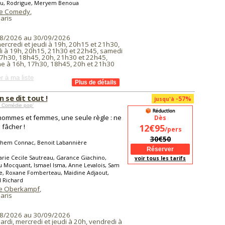
u, Rodrigue, Meryem Benoua
ge Comedy
,
aris
8/2026 au 30/09/2026
ercredi et jeudi à 19h, 20h15 et 21h30,
i à 19h, 20h15, 21h30 et 22h45, samedi
17h30, 18h45, 20h, 21h30 et 22h45,
e à 16h, 17h30, 18h45, 20h et 21h30
r à ma liste
n se dit tout !
-57%
jusqu'à
 Comédie pop'
hommes et femmes, une seule règle : ne
Dès
 fâcher !
12€95
/pers
30€50
lhem Connac, Benoit Labannière
rie Cecile Sautreau, Garance Giachino,
voir tous les tarifs
 Mocquant, Ismael Isma, Anne Levalois, Sam
, Roxane Fomberteau, Maidine Adjaout,
d Richard
e Oberkampf
,
aris
8/2026 au 30/09/2026
ardi, mercredi et jeudi à 20h, vendredi à