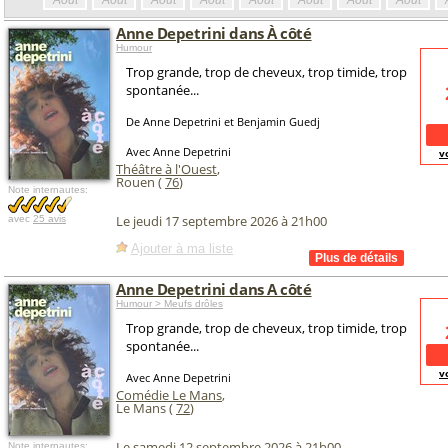
Août
Août
Août
Août
Août
Août
Août
Août
Anne Depetrini dans À côté
Humour
Trop grande, trop de cheveux, trop timide, trop
spontanée...
De Anne Depetrini et Benjamin Guedj
Avec Anne Depetrini
v
Théâtre à l'Ouest
,
Rouen (
76
)
Note internautes:
Le jeudi 17 septembre 2026 à 21h00
avec
25 avis
Ajouter à ma liste
Anne Depetrini dans A côté
Humour > Meufs drôles
Trop grande, trop de cheveux, trop timide, trop
spontanée...
v
Avec Anne Depetrini
Comédie Le Mans
,
Le Mans (
72
)
Le samedi 12 septembre 2026 à 21h00
Note internautes: