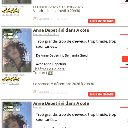
v
Du 09/10/2026 au 10/10/2026
Note internautes:
Vendredi et samedi à 20h30
avec
25 avis
Ajouter à ma liste
Anne Depetrini dans À côté
Humour > Stand up
Trop grande, trop de cheveux, trop timide, trop
spontanée...
De Anne Depetrini, Benjamin Guedj
Avec Anne Depetrini
v
Théâtre Le Colbert
,
Toulon (
83
)
Note internautes:
Le samedi 5 décembre 2026 à 20h30
avec
25 avis
Ajouter à ma liste
Anne Depetrini dans A côté
Humour
Trop grande, trop de cheveux, trop timide, trop
spontanée...