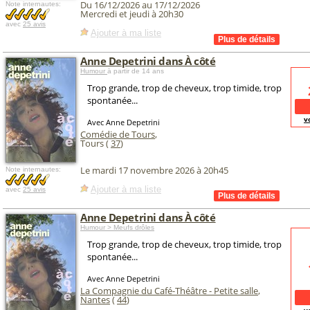
Du 16/12/2026 au 17/12/2026
Note internautes:
Mercredi et jeudi à 20h30
avec
25 avis
Ajouter à ma liste
Anne Depetrini dans À côté
Humour
à partir de 14 ans
Trop grande, trop de cheveux, trop timide, trop
spontanée...
v
Avec Anne Depetrini
Comédie de Tours
,
Tours (
37
)
Le mardi 17 novembre 2026 à 20h45
Note internautes:
Ajouter à ma liste
avec
25 avis
Anne Depetrini dans À côté
Humour > Meufs drôles
Trop grande, trop de cheveux, trop timide, trop
spontanée...
Avec Anne Depetrini
La Compagnie du Café-Théâtre - Petite salle
,
Nantes
(
44
)