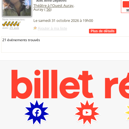
Avec Anne Depetrini
Théâtre à l'Ouest Auray
,
Auray (
56
)
v
Note internautes:
Le samedi 31 octobre 2026 à 19h00
Ajouter à ma liste
avec
25 avis
21 événements trouvés