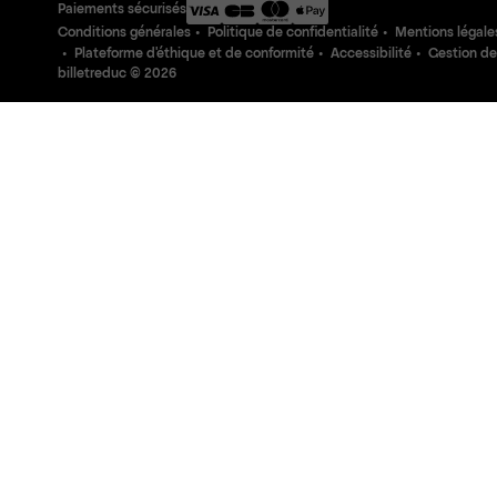
Paiements sécurisés
Conditions générales
Politique de confidentialité
Mentions légale
Plateforme d'éthique et de conformité
Accessibilité
Gestion de
billetreduc ©
2026