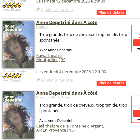
Le samedi 12 décembre 2026 à 21h00
Note internautes:
Ajouter à ma liste
avec
25 avis
Anne Depetrini dans À côté
Humour
Trop grande, trop de cheveux, trop timide, trop
spontanée...
v
Avec Anne Depetrini
Kawa Théâtre
,
Montpellier
(
34
)
Le vendredi 4 décembre 2026 à 21h00
Note internautes:
Ajouter à ma liste
avec
25 avis
Anne Depetrini dans À côté
Humour > Meufs drôles
Trop grande, trop de cheveux, trop timide, trop
spontanée...
v
Avec Anne Depetrini
Café théâtre de la Fontaine d'Argent
,
Aix En Provence (
13
)