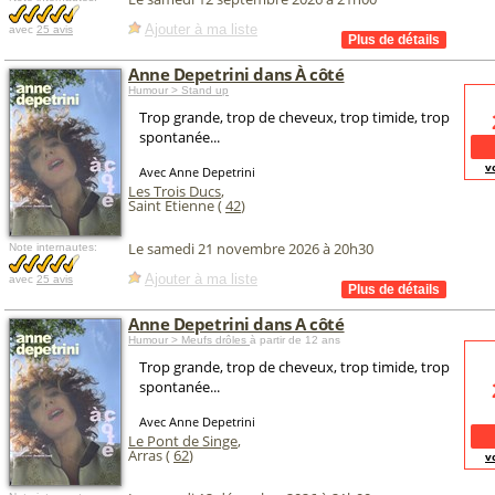
Ajouter à ma liste
avec
25 avis
Anne Depetrini dans À côté
Humour > Stand up
Trop grande, trop de cheveux, trop timide, trop
spontanée...
v
Avec Anne Depetrini
Les Trois Ducs
,
Saint Etienne (
42
)
Le samedi 21 novembre 2026 à 20h30
Note internautes:
Ajouter à ma liste
avec
25 avis
Anne Depetrini dans A côté
Humour > Meufs drôles
à partir de 12 ans
Trop grande, trop de cheveux, trop timide, trop
spontanée...
Avec Anne Depetrini
Le Pont de Singe
,
Arras (
62
)
v