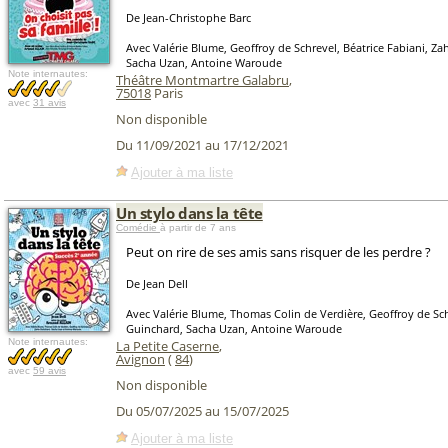
De Jean-Christophe Barc
Avec Valérie Blume, Geoffroy de Schrevel, Béatrice Fabiani, Za
Sacha Uzan, Antoine Waroude
Note internautes:
Théâtre Montmartre Galabru
,
75018
Paris
avec
31 avis
Non disponible
Du 11/09/2021 au 17/12/2021
Ajouter à ma liste
Un stylo dans la tête
Comédie
à partir de 7 ans
Peut on rire de ses amis sans risquer de les perdre ?
De Jean Dell
Avec Valérie Blume, Thomas Colin de Verdière, Geoffroy de Sch
Guinchard, Sacha Uzan, Antoine Waroude
Note internautes:
La Petite Caserne
,
Avignon
(
84
)
avec
59 avis
Non disponible
Du 05/07/2025 au 15/07/2025
Ajouter à ma liste