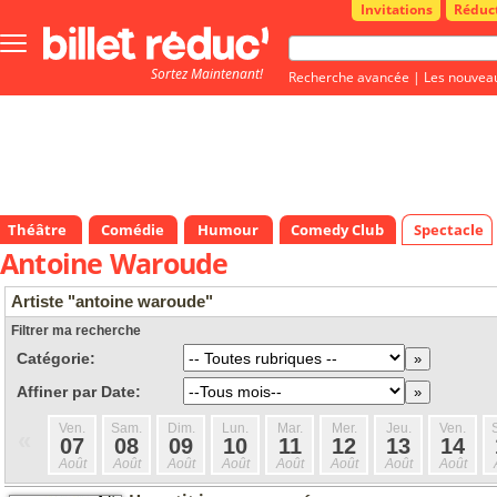
Invitations
Réduc
Bouton
menu
Sortez Maintenant!
principale
Recherche avancée
|
Les nouvea
Théâtre
Comédie
Humour
Comedy Club
Spectacle
Antoine Waroude
Artiste "antoine waroude"
Filtrer ma recherche
Catégorie:
Affiner par Date:
Ven.
Sam.
Dim.
Lun.
Mar.
Mer.
Jeu.
Ven.
«
07
08
09
10
11
12
13
14
Août
Août
Août
Août
Août
Août
Août
Août