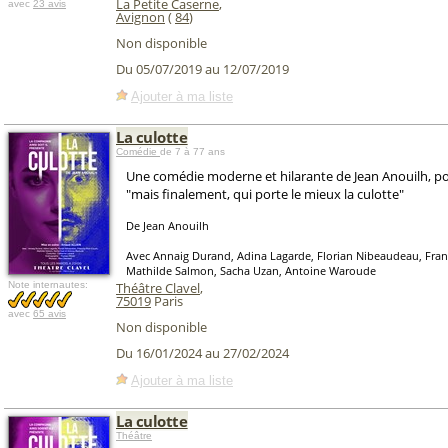
La Petite Caserne
,
avec
23 avis
Avignon
(
84
)
Non disponible
Du 05/07/2019 au 12/07/2019
Ajouter à ma liste
La culotte
Comédie
de 7 à 77 ans
Une comédie moderne et hilarante de Jean Anouilh, 
"mais finalement, qui porte le mieux la culotte"
De Jean Anouilh
Avec Annaig Durand, Adina Lagarde, Florian Nibeaudeau, Franç
Mathilde Salmon, Sacha Uzan, Antoine Waroude
Note internautes:
Théâtre Clavel
,
75019
Paris
avec
65 avis
Non disponible
Du 16/01/2024 au 27/02/2024
Ajouter à ma liste
La culotte
Théâtre