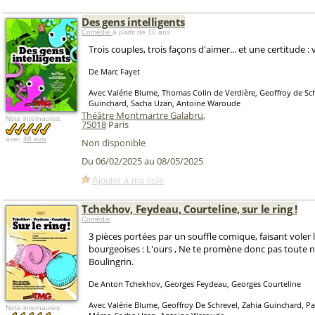
Des gens intelligents
Comédie
à partir de 10 ans
Trois couples, trois façons d'aimer... et une certitude : v
De Marc Fayet
Avec Valérie Blume, Thomas Colin de Verdière, Geoffroy de Sch
Guinchard, Sacha Uzan, Antoine Waroude
Théâtre Montmartre Galabru
,
Note internautes:
75018
Paris
avec
48 avis
Non disponible
Du 06/02/2025 au 08/05/2025
Ajouter à ma liste
Tchekhov, Feydeau, Courteline, sur le ring !
Comédie
3 pièces portées par un souffle comique, faisant voler
bourgeoises : L'ours , Ne te promène donc pas toute n
Boulingrin.
De Anton Tchekhov, Georges Feydeau, Georges Courteline
Avec Valérie Blume, Geoffroy De Schrevel, Zahia Guinchard, P
Note internautes: