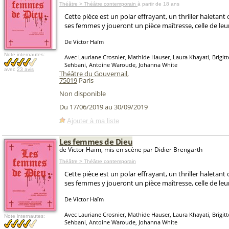
Théâtre > Théâtre contemporain
à partir de 18 ans
Cette pièce est un polar effrayant, un thriller haletan
ses femmes y joueront un pièce maîtresse, celle de le
De Victor Haïm
Note internautes:
Avec Lauriane Crosnier, Mathide Hauser, Laura Khayati, Brigi
Sehbani, Antoine Waroude, Johanna White
avec
23 avis
Théâtre du Gouvernail
,
75019
Paris
Non disponible
Du 17/06/2019 au 30/09/2019
Ajouter à ma liste
Les femmes de Dieu
de Victor Haïm, mis en scène par Didier Brengarth
Théâtre > Théâtre contemporain
Cette pièce est un polar effrayant, un thriller haletan
ses femmes y joueront un pièce maîtresse, celle de le
De Victor Haïm
Avec Lauriane Crosnier, Mathide Hauser, Laura Khayati, Brigi
Note internautes:
Sehbani, Antoine Waroude, Johanna White