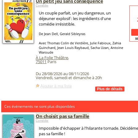
Un petit jeu sans conséquence
Comédie
Un couple parfait, un jeu dangereux, un
déjeuner explosif : les ingrédients d'une
comédie irrésistible.
De Jean Dell, Gerald Sibleyras
v
Avec Thomas Colin de Verdière, Julie Fabioux, Zahia
Guinchard, Jean Louis Raybaud, Sacha Uzan, Antoine
Waroude
À La Folie Théâtre
,
75011
Paris
Du 28/08/2026 au 08/11/2026
Vendredi, samedi et dimanche à 20h
Ajouter à ma liste
Ces évènements ne sont plus disponibles
On choisit pas sa famille
Comédie
Impossible d'échapper à l'hilarante tornade. Décidémen
pas sa famille !