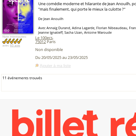
Une comédie moderne et hilarante de Jean Anouilh, 
"mais finalement, qui porte le mieux la culotte ?"
De Jean Anouilh
Avec Annaig Durand, Adina Lagarde, Florian Nibeaudeau, Franç
Jeanne Ignatieff, Sacha Uzan, Antoine Waroude
Note internautes:
Le 100ecs
,
75012
Paris
avec
65 avis
Non disponible
Du 20/05/2025 au 23/05/2025
Ajouter à ma liste
11 événements trouvés