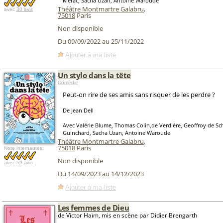
Mérac, Sacha Uzan, Antoine Waroude
Théâtre Montmartre Galabru
,
avec
30 avis
75018
Paris
Non disponible
Du 09/09/2022 au 25/11/2022
Ajouter à ma liste
Un stylo dans la tête
Comédie
Peut-on rire de ses amis sans risquer de les perdre ?
De Jean Dell
Avec Valérie Blume, Thomas Colin,de Verdière, Geoffroy de Sch
Guinchard, Sacha Uzan, Antoine Waroude
Théâtre Montmartre Galabru
,
75018
Paris
Note internautes:
Non disponible
avec
59 avis
Du 14/09/2023 au 14/12/2023
Ajouter à ma liste
Les femmes de Dieu
de Victor Haïm, mis en scène par Didier Brengarth