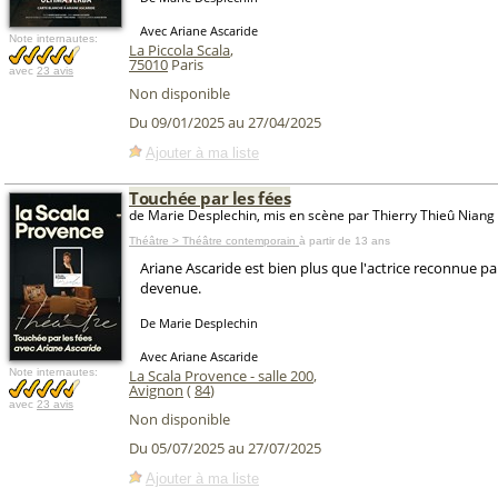
Avec Ariane Ascaride
Note internautes:
La Piccola Scala
,
75010
Paris
avec
23 avis
Non disponible
Du 09/01/2025 au 27/04/2025
Ajouter à ma liste
Touchée par les fées
de Marie Desplechin, mis en scène par Thierry Thieû Niang
Théâtre > Théâtre contemporain
à partir de 13 ans
Ariane Ascaride est bien plus que l'actrice reconnue par
devenue.
De Marie Desplechin
Avec Ariane Ascaride
Note internautes:
La Scala Provence - salle 200
,
Avignon
(
84
)
avec
23 avis
Non disponible
Du 05/07/2025 au 27/07/2025
Ajouter à ma liste