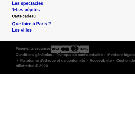
Les spectacles
✨Les pépites
Carte cadeau
Que faire à Paris ?
Les villes
Paiements sécurisés
Conditions générales
Politique de confidentialité
Mentions légale
Plateforme d'éthique et de conformité
Accessibilité
Gestion de
billetreduc ©
2026