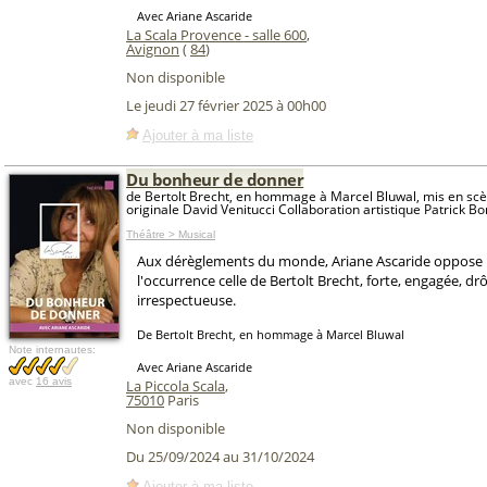
Avec Ariane Ascaride
La Scala Provence - salle 600
,
Avignon
(
84
)
Non disponible
Le jeudi 27 février 2025 à 00h00
Ajouter à ma liste
Du bonheur de donner
de Bertolt Brecht, en hommage à Marcel Bluwal, mis en sc
originale David Venitucci Collaboration artistique Patrick B
Théâtre > Musical
Aux dérèglements du monde, Ariane Ascaride oppose l
l'occurrence celle de Bertolt Brecht, forte, engagée, drô
irrespectueuse.
De Bertolt Brecht, en hommage à Marcel Bluwal
Note internautes:
Avec Ariane Ascaride
avec
16 avis
La Piccola Scala
,
75010
Paris
Non disponible
Du 25/09/2024 au 31/10/2024
Ajouter à ma liste