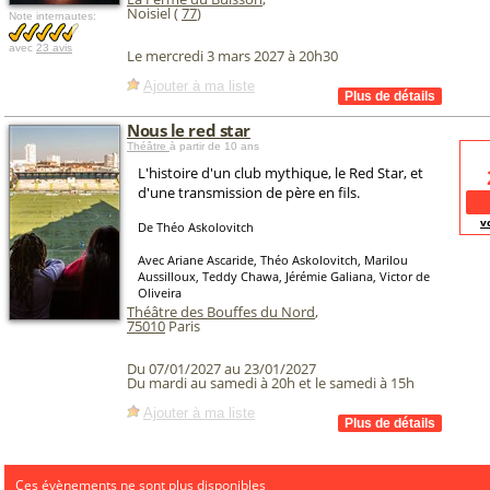
Noisiel (
77
)
Note internautes:
avec
23 avis
Le mercredi 3 mars 2027 à 20h30
Ajouter à ma liste
Nous le red star
Théâtre
à partir de 10 ans
L'histoire d'un club mythique, le Red Star, et
d'une transmission de père en fils.
v
De Théo Askolovitch
Avec Ariane Ascaride, Théo Askolovitch, Marilou
Aussilloux, Teddy Chawa, Jérémie Galiana, Victor de
Oliveira
Théâtre des Bouffes du Nord
,
75010
Paris
Du 07/01/2027 au 23/01/2027
Du mardi au samedi à 20h et le samedi à 15h
Ajouter à ma liste
Ces évènements ne sont plus disponibles