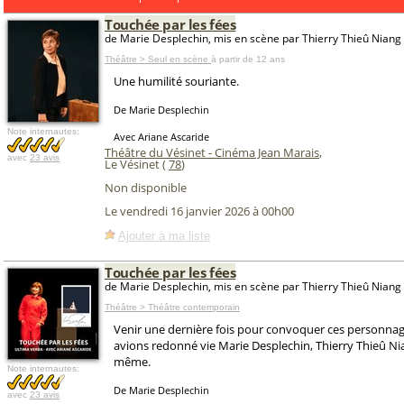
Touchée par les fées
de Marie Desplechin, mis en scène par Thierry Thieû Niang
Théâtre > Seul en scène
à partir de 12 ans
Une humilité souriante.
De Marie Desplechin
Note internautes:
Avec Ariane Ascaride
Théâtre du Vésinet - Cinéma Jean Marais
,
avec
23 avis
Le Vésinet (
78
)
Non disponible
Le vendredi 16 janvier 2026 à 00h00
Ajouter à ma liste
Touchée par les fées
de Marie Desplechin, mis en scène par Thierry Thieû Niang
Théâtre > Théâtre contemporain
Venir une dernière fois pour convoquer ces personnag
avions redonné vie Marie Desplechin, Thierry Thieû Ni
même.
Note internautes:
De Marie Desplechin
avec
23 avis