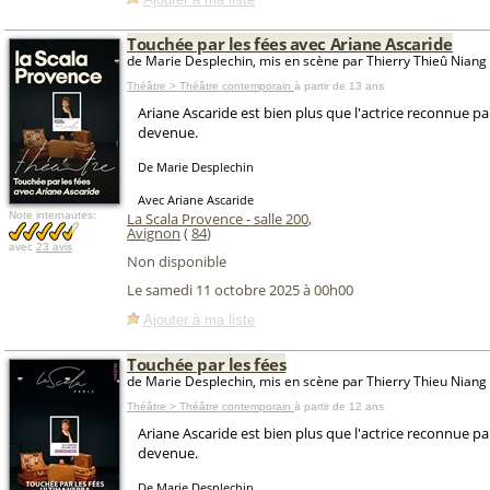
Touchée par les fées avec Ariane Ascaride
de Marie Desplechin, mis en scène par Thierry Thieû Niang
Théâtre > Théâtre contemporain
à partir de 13 ans
Ariane Ascaride est bien plus que l'actrice reconnue par
devenue.
De Marie Desplechin
Avec Ariane Ascaride
Note internautes:
La Scala Provence - salle 200
,
Avignon
(
84
)
avec
23 avis
Non disponible
Le samedi 11 octobre 2025 à 00h00
Ajouter à ma liste
Touchée par les fées
de Marie Desplechin, mis en scène par Thierry Thieu Niang
Théâtre > Théâtre contemporain
à partir de 12 ans
Ariane Ascaride est bien plus que l'actrice reconnue par
devenue.
De Marie Desplechin