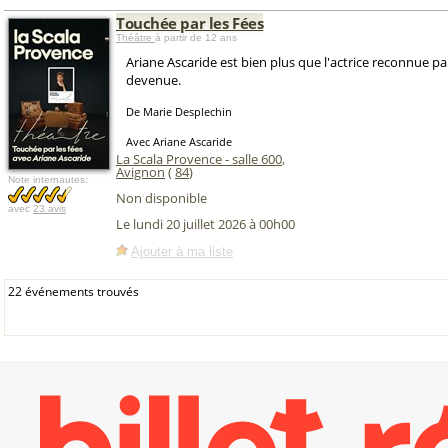
Touchée par les Fées
Théâtre
à partir de 12 ans
Ariane Ascaride est bien plus que l'actrice reconnue par
devenue.
De Marie Desplechin
Avec Ariane Ascaride
La Scala Provence - salle 600
,
Avignon
(
84
)
Note internautes:
Non disponible
avec
23 avis
Le lundi 20 juillet 2026 à 00h00
Ajouter à ma liste
22 événements trouvés