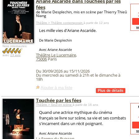
Ariane Ascaride dans Touchées par les
fées
de Marie Desplechin, mis en scène par Thierry Thieû
Niang
Théâtre > Théâtre contemporain
à partir de 12 ans
v
Les mille vies d'Ariane Ascaride.
De Marie Desplechin
Note internautes:
Avec Ariane Ascaride
Théâtre Le Lucernaire
,
avec
23 avis
75006
Paris
Du 30/09/2026 au 15/11/2026
Du mercredi au samedi à 21h et le dimanche à
18h
Ajouter à ma liste
Touchée par les fées
Théâtre > Seul en scène
à partir de 16 ans
Quand une actrice mythique du cinéma
français se livre sur scène, sa vie et ses combats
s'incarnent dans un récit poignant.
v
Avec Ariane Ascaride
La Ferme du Buisson
,