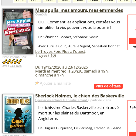
Août
Août
Août
Août
Août
Août
Août
Août
Mes applis, mes amours, mes emmerdes
Comédie
Ou... Comment les applications, censées vous
simplifier la vie, peuvent vous la pourrir !
De Sébastien Bonnet, Stéphane Godin
Avec Aurélie Colin, Aurélie Vigent, Sébastien Bonnet
v
Le Troyes Fois Plus à l'ouest
,
Troyes (
10
)
Note internautes:
avec
113 avis
Du 19/12/2026 au 23/12/2026
Mardi et mercredi à 20h30, samedi à 19h,
dimanche à 17h
Ajouter à ma liste
Sherlock Holmes, le chien des Baskerville
Spectacles enfants > Théâtre enfant
à partir de 7 ans
Le richissime Charles Baskerville est retrouvé
1 pl
mort sur les plaines du Dartmoor, en
Angleterre.
De Hugues Duquesne, Olivier Mag, Emmanuel Gasne
Note internautes: