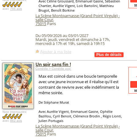
Avec Céline Groussard, Emmanuel Gasne, Sébastien
v
Chartier, Aurélie Vigent, Loïc Bartolini, Matthieu
avec
755 avis
Brugot, Benoît Borkine
La Scène Montparnasse (Grand Point Virgule) -
salle Cour
,
75015
Paris
Du 05/09/2026 au 03/01/2027
Mardi, jeudi, vendredi et dimanche à 17h,
mercredi à 17h et 19h, samedi à 19h15
Ajouter à ma liste
Un soir sans fin !
Comédie > Comédie pop'
Max est coincé dans une boucle temporelle
avec une jeune inconnue et il réalise qu'il est
contraint de revivre avec elle indéfiniment la
v
même soirée.
De Stéphane Murat
Avec Aurélie Vigent, Emmanuel Gasne, Ophélie
Note internautes:
Bazillou, Cyril Benoit, Clémence Brodin , Régis Lionti,
Julien Portugais
avec
862 avis
La Scène Montparnasse (Grand Point Virgule) -
salle Cour
,
75015
Paris