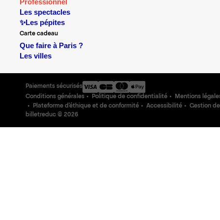
Professionnel
Les spectacles
✨Les pépites
Carte cadeau
Que faire à Paris ?
Les villes
Paiements sécurisés
Conditions générales
Politique de confidentialité
Mentions légale
Plateforme d'éthique et de conformité
Accessibilité
Gestion de
billetreduc ©
2026