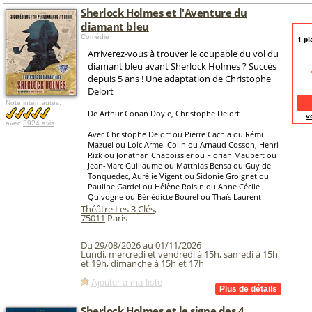
Sherlock Holmes et l'Aventure du
diamant bleu
Comédie
1 pl
Arriverez-vous à trouver le coupable du vol du
diamant bleu avant Sherlock Holmes ? Succès
depuis 5 ans ! Une adaptation de Christophe
Delort
Note internautes:
De Arthur Conan Doyle, Christophe Delort
v
avec
3924 avis
Avec Christophe Delort ou Pierre Cachia ou Rémi
Mazuel ou Loic Armel Colin ou Arnaud Cosson, Henri
Rizk ou Jonathan Chaboissier ou Florian Maubert ou
Jean-Marc Guillaume ou Matthias Bensa ou Guy de
Tonquedec, Aurélie Vigent ou Sidonie Groignet ou
Pauline Gardel ou Hélène Roisin ou Anne Cécile
Quivogne ou Bénédicte Bourel ou Thaïs Laurent
Théâtre Les 3 Clés
,
75011
Paris
Du 29/08/2026 au 01/11/2026
Lundi, mercredi et vendredi à 15h, samedi à 15h
et 19h, dimanche à 15h et 17h
Ajouter à ma liste
Sherlock Holmes et le signe des 4