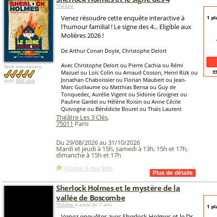
Théâtre
Venez résoudre cette enquête interactive à
1 pl
l'humour familial ! Le signe des 4... Eligible aux
Molières 2026 !
De Arthur Conan Doyle, Christophe Delort
Avec Christophe Delort ou Pierre Cachia ou Rémi
Note internautes:
v
Mazuel ou Loïc Colin ou Arnaud Cosson, Henri Rizk ou
Jonathan Chaboissier ou Florian Maubert ou Jean-
avec
988 avis
Marc Guillaume ou Matthias Bensa ou Guy de
Tonquedec, Aurélie Vigent ou Sidonie Groignet ou
Pauline Gardel ou Hélène Roisin ou Anne Cécile
Quivogne ou Bénédicte Bourel ou Thaïs Laurent
Théâtre Les 3 Clés
,
75011
Paris
Du 29/08/2026 au 31/10/2026
Mardi et jeudi à 15h, samedi à 13h, 15h et 17h,
dimanche à 15h et 17h
Ajouter à ma liste
Sherlock Holmes et le mystère de la
vallée de Boscombe
Théâtre
à partir de 7 ans
1 pl
Venez enquêter avec Sherlock Holmes et le Dr