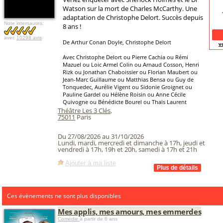
Watson sur la mort de Charles McCarthy. Une
adaptation de Christophe Delort. Succès depuis
Note internautes:
8 ans !
avec
10298 avis
De Arthur Conan Doyle, Christophe Delort
v
Avec Christophe Delort ou Pierre Cachia ou Rémi
Mazuel ou Loic Armel Colin ou Arnaud Cosson, Henri
Rizk ou Jonathan Chaboissier ou Florian Maubert ou
Jean-Marc Guillaume ou Matthias Bensa ou Guy de
Tonquedec, Aurélie Vigent ou Sidonie Groignet ou
Pauline Gardel ou Hélène Roisin ou Anne Cécile
Quivogne ou Bénédicte Bourel ou Thaïs Laurent
Théâtre Les 3 Clés
,
75011
Paris
Du 27/08/2026 au 31/10/2026
Lundi, mardi, mercredi et dimanche à 17h, jeudi et
vendredi à 17h, 19h et 20h, samedi à 17h et 21h
Ajouter à ma liste
Ces évènements ne sont plus disponibles
Mes applis, mes amours, mes emmerdes
Comédie
à partir de 6 ans