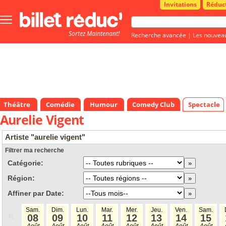
Invitations
Réduc
Bouton
menu
Sortez Maintenant!
principale
Recherche avancée
|
Les nouvea
Théâtre
Comédie
Humour
Comedy Club
Spectacle
Aurelie Vigent
Artiste "aurelie vigent"
Filtrer ma recherche
Catégorie:
Région:
Affiner par Date:
Sam.
Dim.
Lun.
Mar.
Mer.
Jeu.
Ven.
Sam.
«
08
09
10
11
12
13
14
15