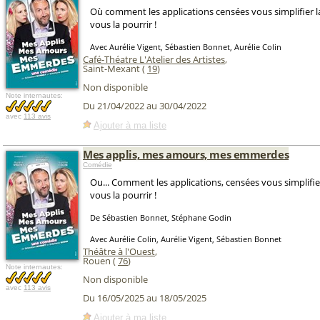
Où comment les applications censées vous simplifier l
vous la pourrir !
Avec Aurélie Vigent, Sébastien Bonnet, Aurélie Colin
Café-Théatre L'Atelier des Artistes
,
Saint-Mexant (
19
)
Non disponible
Note internautes:
Du 21/04/2022 au 30/04/2022
avec
113 avis
Ajouter à ma liste
Mes applis, mes amours, mes emmerdes
Comédie
Ou... Comment les applications, censées vous simplifie
vous la pourrir !
De Sébastien Bonnet, Stéphane Godin
Avec Aurélie Colin, Aurélie Vigent, Sébastien Bonnet
Théâtre à l'Ouest
,
Rouen (
76
)
Note internautes:
Non disponible
avec
113 avis
Du 16/05/2025 au 18/05/2025
Ajouter à ma liste