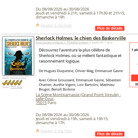
Du 08/08/2026 au 30/08/2026
Jeudi et vendredi à 21h, samedi à 17h30 et 21h15,
dimanche à 19h
Ajouter à ma liste
Sherlock Holmes, le chien des Baskerville
Spectacles enfants > Théâtre enfant
à partir de 7 ans
Découvrez l'aventure la plus célèbre de
1 pl
Sherlock Holmes, où se mêlent fantastique et
raisonnement logique.
De Hugues Duquesne, Olivier Mag, Emmanuel Gasne
Note internautes:
Avec Céline Groussard, Emmanuel Gasne, Sébastien
v
Chartier, Aurélie Vigent, Loïc Bartolini, Matthieu
avec
755 avis
Brugot, Benoît Borkine
La Scène Montparnasse (Grand Point Virgule) -
salle Cour
,
75015
Paris
Du 08/08/2026 au 30/08/2026
Jeudi et vendredi à 19h, samedi à 19h15,
dimanche à 17h
Ajouter à ma liste