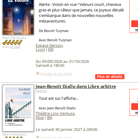
Alerte : Voisin en vue ! Velours court, cheveux
gras et plus râleur que jamais, ce joyeux décalé
s'embarque dans de nouvelles-nouvelles
mésaventures.
v
De Benoît Turjman
Note internautes:
Avec Benoît Turjman
Espace Gerson
,
avec
87 avis
Lyon
(
69
)
Du 05/09/2026 au 31/10/2026
Samedi à 18h45
Ajouter à ma liste
Jean-Benoît Diallo dans Libre arbitre
Humour
Tout est sur l'affiche...
Avec Jean-Benoît Diallo
v
Théâtre Lino Ventura
,
Nice
(
06
)
Le samedi 30 janvier 2027 à 20h00
Note internautes:
Ajouter à ma liste