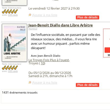
Le vendredi 12 février 2027 à 21h30
Note internautes:
Ajouter à ma liste
avec
335 avis
Jean-Benoît Diallo dans Libre Arbitre
Humour
De l'influence sociétale, en passant par celle des
réseaux sociaux, des médias... Il vous fera rire
avec un humour piquant , parfois même
décapant!
v
Avec Jean-Benoît Diallo
Le Troyes Fois Plus à l'ouest
,
Troyes (
10
)
Note internautes:
avec
335 avis
Du 05/12/2026 au 06/12/2026
Samedi à 21h, dimanche à 17h
Ajouter à ma liste
1431 événements trouvés