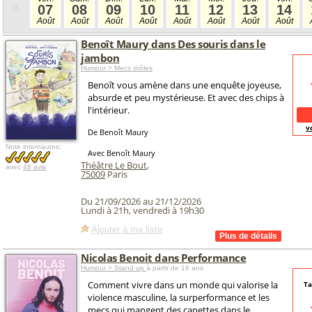
«
07
08
09
10
11
12
13
14
Août
Août
Août
Août
Août
Août
Août
Août
Benoît Maury dans Des souris dans le
jambon
Humour > Mecs drôles
Benoît vous amène dans une enquête joyeuse,
absurde et peu mystérieuse. Et avec des chips à
l'intérieur.
v
De Benoît Maury
Note internautes:
Avec Benoît Maury
Théâtre Le Bout
,
avec
48 avis
75009
Paris
Du 21/09/2026 au 21/12/2026
Lundi à 21h, vendredi à 19h30
Ajouter à ma liste
Nicolas Benoit dans Performance
Humour > Stand up
à partir de 16 ans
Comment vivre dans un monde qui valorise la
Ta
violence masculine, la surperformance et les
mecs qui mangent des canettes dans le