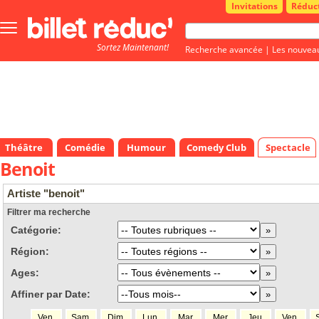
Invitations
Réduc
Bouton
menu
Sortez Maintenant!
principale
Recherche avancée
|
Les nouvea
Théâtre
Comédie
Humour
Comedy Club
Spectacle
Benoit
Artiste "benoit"
Filtrer ma recherche
Catégorie:
Région:
Ages:
Affiner par Date:
Ven.
Sam.
Dim.
Lun.
Mar.
Mer.
Jeu.
Ven.