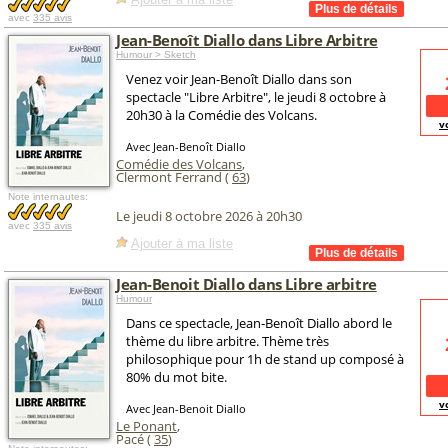
avec
335 avis
Jean-Benoît Diallo dans Libre Arbitre
Humour > Sketch
Venez voir Jean-Benoît Diallo dans son
spectacle "Libre Arbitre", le jeudi 8 octobre à
20h30 à la Comédie des Volcans.
v
Avec Jean-Benoît Diallo
Comédie des Volcans
,
Clermont Ferrand (
63
)
Note internautes:
Le jeudi 8 octobre 2026 à 20h30
avec
335 avis
Ajouter à ma liste
Jean-Benoit Diallo dans Libre arbitre
Humour
Dans ce spectacle, Jean-Benoît Diallo abord le
thème du libre arbitre. Thème très
philosophique pour 1h de stand up composé à
80% du mot bite.
v
Avec Jean-Benoit Diallo
Le Ponant
,
Pacé (
35
)