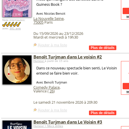
Guiness Book ?
Avec Nicolas Benoit
v
La Nouvelle Seine
,
Note internautes:
75005
Paris
avec
391 avis
Du 15/09/2026 au 23/12/2026
Mardi et mercredi à 19h30
Ajouter à ma liste
Benoît Turjman dans Le voisin #2
Humour
à partir de 15 ans
Dans ce nouveau spectacle bien senti, Le Voisin
entend se faire bien voir.
Avec Benoît Turjman
Comedy Palace
,
Valence (
26
)
v
Le samedi 21 novembre 2026 à 20h30
Ajouter à ma liste
Benoît Turjman dans Le Voisin #3
Humour > Mecs drôles