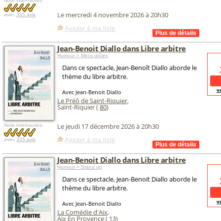
Note internautes:
Le mercredi 4 novembre 2026 à 20h30
avec
335 avis
Ajouter à ma liste
Jean-Benoit Diallo dans Libre arbitre
Humour > Mecs drôles
Dans ce spectacle, Jean-Benoît Diallo aborde le
thème du libre arbitre.
v
Avec Jean-Benoit Diallo
Le Préô de Saint-Riquier
,
Saint-Riquier (
80
)
Le jeudi 17 décembre 2026 à 20h30
Note internautes:
Ajouter à ma liste
avec
335 avis
Jean-Benoit Diallo dans Libre arbitre
Humour > Stand up
Dans ce spectacle, Jean-Benoit Diallo aborde le
thème du libre arbitre.
v
Avec Jean-Benoit Diallo
La Comédie d'Aix
,
Aix En Provence (
13
)