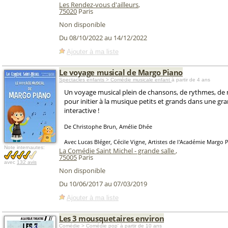
Les Rendez-vous d'ailleurs
,
75020
Paris
Non disponible
Du 08/10/2022 au 14/12/2022
Ajouter à ma liste
Le voyage musical de Margo Piano
Spectacles enfants > Comédie musicale enfant
à partir de 4 ans
Un voyage musical plein de chansons, de rythmes, de 
pour initier à la musique petits et grands dans une g
interactive !
De Christophe Brun, Amélie Dhée
Avec Lucas Bléger, Cécile Vigne, Artistes de l'Académie Margo 
Note internautes:
La Comédie Saint Michel - grande salle
,
75005
Paris
avec
132 avis
Non disponible
Du 10/06/2017 au 07/03/2019
Ajouter à ma liste
Les 3 mousquetaires environ
Comédie > Comédie pop'
à partir de 10 ans