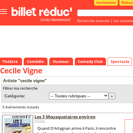
Invitations
Réduc
Bouton
menu
Sortez Maintenant!
principale
Recherche avancée
|
Les nouvea
Théâtre
Comédie
Humour
Comedy Club
Spectacle
Cecile Vigne
Artiste "cecile vigne"
Filtrer ma recherche
Catégorie:
5 événements trouvés
Les 3 Mousquetaires environ
Théâtre
Quand D'Artagnan arrive à Paris, il rencontre