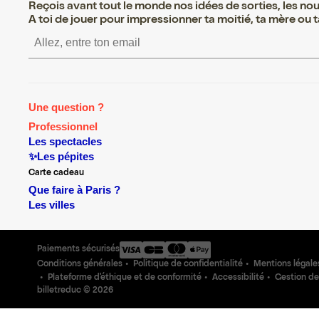
Reçois avant tout le monde nos idées de sorties, les nouv
A toi de jouer pour impressionner ta moitié, ta mère ou ta
S’inscrire S’inscrire S’inscri
Une question ?
Professionnel
Les spectacles
✨Les pépites
Carte cadeau
Que faire à Paris ?
Les villes
Paiements sécurisés
Conditions générales
Politique de confidentialité
Mentions légale
Plateforme d'éthique et de conformité
Accessibilité
Gestion de
billetreduc ©
2026