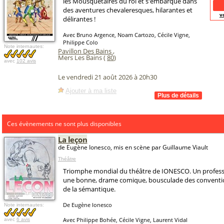
les Mousquetaires du roi et s'embarque dans
des aventures chevaleresques, hilarantes et
v
délirantes !
Avec Bruno Argence, Noam Cartozo, Cécile Vigne,
Philippe Colo
Note internautes:
Pavillon Des Bains
,
Mers Les Bains (
80
)
avec
102 avis
Le vendredi 21 août 2026 à 20h30
Ajouter à ma liste
Ces évènements ne sont plus disponibles
La leçon
de Eugène Ionesco, mis en scène par Guillaume Viault
Théâtre
Triomphe mondial du théâtre de IONESCO. Un professe
une bonne, drame comique, bousculade des conventio
de la sémantique.
De Eugène Ionesco
Note internautes:
Avec Philippe Bohée, Cécile Vigne, Laurent Vidal
avec
6 avis