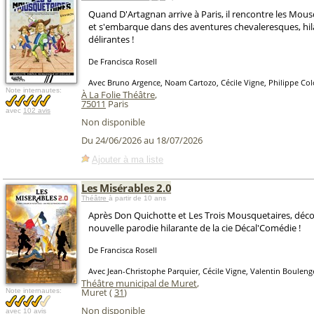
Quand D'Artagnan arrive à Paris, il rencontre les Mous
et s'embarque dans des aventures chevaleresques, hil
délirantes !
De Francisca Rosell
Avec Bruno Argence, Noam Cartozo, Cécile Vigne, Philippe Col
Note internautes:
À La Folie Théâtre
,
75011
Paris
avec
102 avis
Non disponible
Du 24/06/2026 au 18/07/2026
Ajouter à ma liste
Les Misérables 2.0
Théâtre
à partir de 10 ans
Après Don Quichotte et Les Trois Mousquetaires, déco
nouvelle parodie hilarante de la cie Décal'Comédie !
De Francisca Rosell
Avec Jean-Christophe Parquier, Cécile Vigne, Valentin Boulen
Théâtre municipal de Muret
,
Muret (
31
)
Note internautes:
Non disponible
avec
10 avis