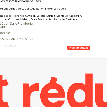
ues et intrigues vénéneuses.
re Choderlos de Laclos (adaptation Florence Fouéré)
nès Baer, Florence Cuvillier, Valérie Duriez, Monique Haeberlin,
Luce, Christine Mahéo, Brice Marchadier, Nathalie Garillière
âtre - Salle Plomberie
,
aris
ponible
6/2022 au 30/06/2022
r à ma liste