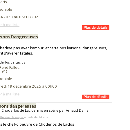
aris
ponible
0/2023 au 05/11/2023
r à ma liste
aisons Dangereuses
badine pas avec l'amour, et certaines liaisons, dangereuses,
t s'avérer fatales.
derlos de Laclos
René Fallet
,
(
91
)
ponible
redi 19 décembre 2025 à 00h00
r à ma liste
aisons dangereuses
e Choderlos de Laclos, mis en scène par Arnaud Denis
Théâtre classique
à partir de 14 ans
s le chef-d'oeuvre de Choderlos de Laclos