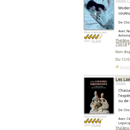
Théâtre > 
Modern
couleu
De Cho
Avec Na
Note internautes:
Antoine
Théâtre
avec
14 avis
75018
P
Non dis
Du 12/0
Ajoute
Les Li
Théâtre
Chacun
l'expé
ou de 
De Cho
Note internautes:
Avec Cé
Lepecq
avec
29 avis
Théâtre 