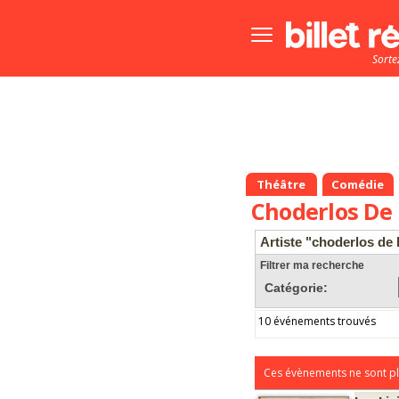
Bouton
menu
Sorte
principale
Théâtre
Comédie
Choderlos De 
Artiste "choderlos de 
Filtrer ma recherche
Catégorie:
10 événements trouvés
Ces évènements ne sont pl