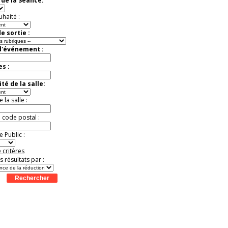
de la Séance:
exceptionnelle.
Jusqu'à -56%
uhaité :
e sortie :
d'événement :
es :
té de la salle:
la salle :
u code postal :
 Public :
 critères
es résultats par :