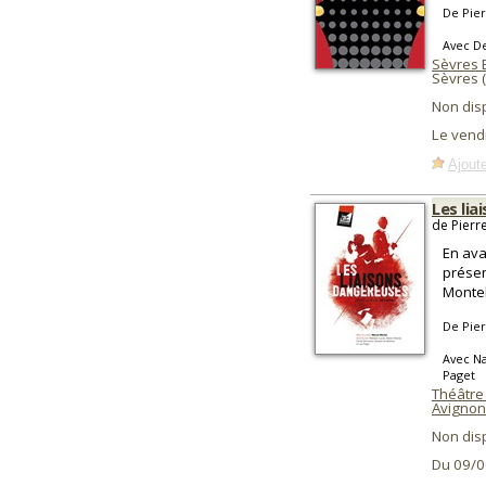
De Pier
Avec De
Sèvres E
Sèvres 
Non dis
Le vend
Ajoute
Les li
de Pierr
En ava
présen
Monte
De Pier
Avec Na
Paget
Théâtre 
Avignon
Non dis
Du 09/0