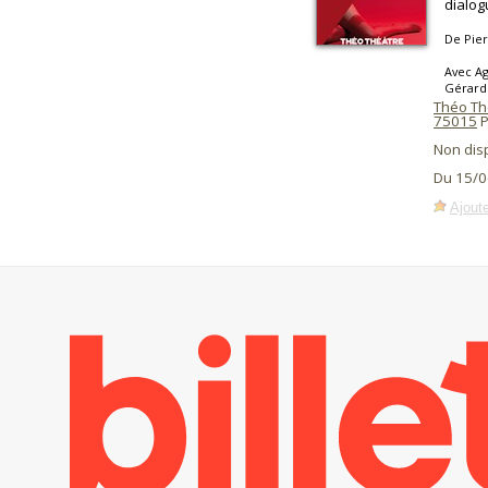
dialog
De Pier
Avec Ag
Gérard 
Théo Thé
75015
P
Non dis
Du 15/0
Ajoute