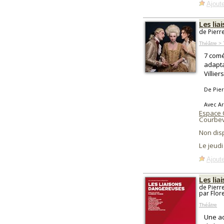
Ajoute
Les li
de Pierr
Théâtre > 
7 comé
adapta
Villie
De Pier
Avec Ar
Espace
Courbev
Non dis
Le jeud
Ajoute
Les li
de Pierr
par Flor
Théâtre
Une ad