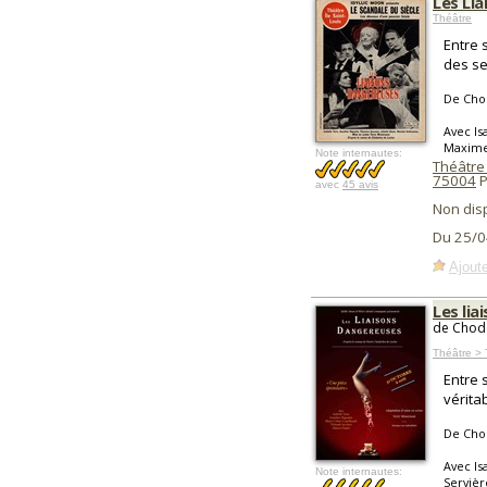
Les Li
Théâtre
Entre 
des se
De Cho
Avec Is
Maxime
Note internautes:
Théâtre 
75004
P
avec
45 avis
Non dis
Du 25/0
Ajoute
Les li
de Chode
Théâtre > 
Entre 
vérita
De Cho
Avec Is
Note internautes:
Serviè