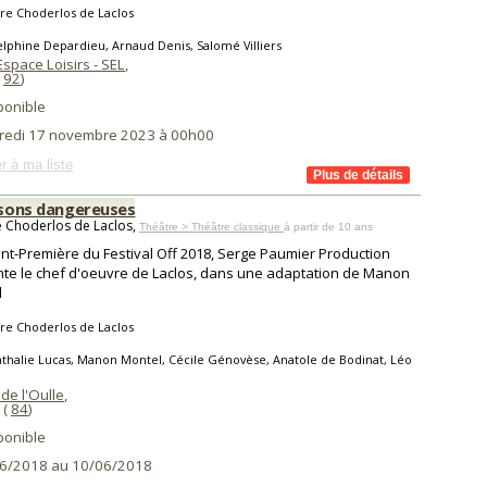
re Choderlos de Laclos
lphine Depardieu, Arnaud Denis, Salomé Villiers
space Loisirs - SEL
,
(
92
)
ponible
redi 17 novembre 2023 à 00h00
r à ma liste
aisons dangereuses
e Choderlos de Laclos,
Théâtre > Théâtre classique
à partir de 10 ans
nt-Première du Festival Off 2018, Serge Paumier Production
te le chef d'oeuvre de Laclos, dans une adaptation de Manon
l
re Choderlos de Laclos
thalie Lucas, Manon Montel, Cécile Génovèse, Anatole de Bodinat, Léo
de l'Oulle
,
(
84
)
ponible
6/2018 au 10/06/2018