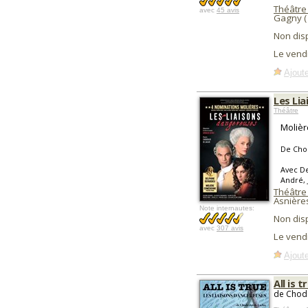
Théâtre
avec
45 avis
Gagny 
Non dis
Le vend
Ajoute
Les Li
Théâtre
Molièr
De Cho
Avec De
André, 
Théâtre
Asnière
Note internautes:
Non dis
avec
307 avis
Le vend
Ajoute
All is 
de Chode