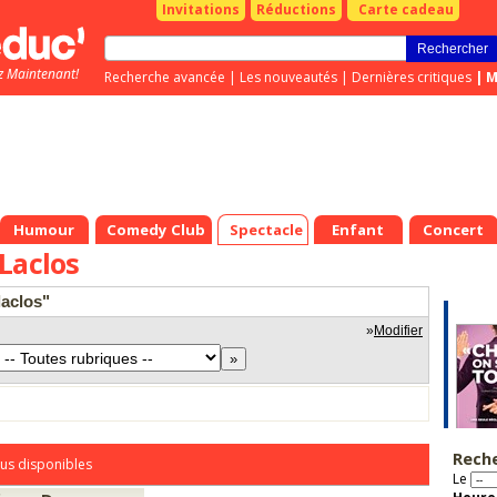
Invitations
Réductions
Carte cadeau
z Maintenant!
Recherche avancée
|
Les nouveautés
|
Dernières critiques
|
M
Humour
Comedy Club
Spectacle
Enfant
Concert
Laclos
laclos"
»
Modifier
Rech
us disponibles
Le