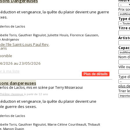
aisons Dangereuses
Heure 
Prix so
séduction et vengeance, la quête du plaisir devient une guerre
xes.
Type d
derlos de Laclos
Titre 
abelle Toris, Gauthier Rigoulot, Juliette Houïs, Florence Gaussen,
Artist
 Andriyanov
de l'Ile Saint-Louis Paul Rey
,
Capaci
aris
ponible
Nom de 
4/2026 au 23/05/2026
Ville o
r à ma liste
Type de
aisons dangereuses
plus de
rlos de Laclos, mis en scène par Terry Misseraoui
Trier l
Théâtre classique
à partir de 12 ans
séduction et vengeance, la quête du plaisir devient une
ble guerre des sexes.
derlos de Laclos
abelle Toris, Gauthier Rigoulot, Marie-Céline Courilleault, Thibault
re, Manon Dupin