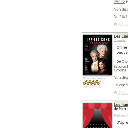
75012
P
Non dis
Du 26/1
Ajoute
Les Li
Comédie
On ne 
peuven
De Cho
Espace 
Crosne 
Non dis
Note internautes:
Le vend
avec
307 avis
Ajoute
Les li
de Pierr
Théâtre > 
D'aprè