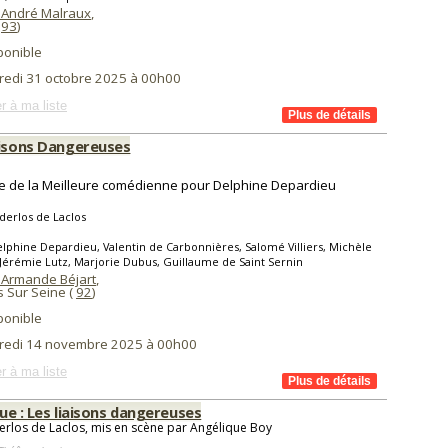
 André Malraux
,
(
93
)
ponible
redi 31 octobre 2025 à 00h00
r à ma liste
aisons Dangereuses
e de la Meilleure comédienne pour Delphine Depardieu
derlos de Laclos
lphine Depardieu, Valentin de Carbonnières, Salomé Villiers, Michèle
Jérémie Lutz, Marjorie Dubus, Guillaume de Saint Sernin
 Armande Béjart
,
s Sur Seine (
92
)
ponible
redi 14 novembre 2025 à 00h00
r à ma liste
true : Les liaisons dangereuses
rlos de Laclos, mis en scène par Angélique Boy