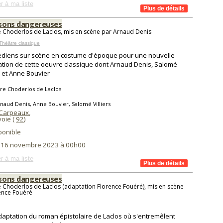
r à ma liste
aisons dangereuses
e Choderlos de Laclos, mis en scène par Arnaud Denis
Théâtre classique
diens sur scène en costume d'époque pour une nouvelle
tion de cette oeuvre classique dont Arnaud Denis, Salomé
rs et Anne Bouvier
re Choderlos de Laclos
naud Denis, Anne Bouvier, Salomé Villiers
 Carpeaux
,
oie (
92
)
ponible
i 16 novembre 2023 à 00h00
r à ma liste
aisons dangereuses
e Choderlos de Laclos (adaptation Florence Fouéré), mis en scène
ence Fouéré
aptation du roman épistolaire de Laclos où s'entremêlent