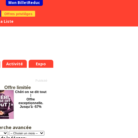
Mon BilletReduc
Offres privilèges
a Liste
Activité
Expo
Offre limitée
Chéri on se dit tout
!
Offre
exceptionnelle.
Jusqu'à -57%
erche avancée
Pourquoi les
femmes aiment les
connards ?
Offre