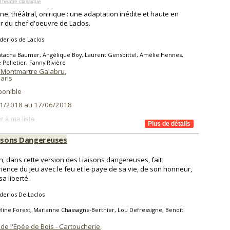
Théâtre classique
e, théâtral, onirique : une adaptation inédite et haute en
r du chef d'oeuvre de Laclos.
derlos de Laclos
tacha Baumer, Angélique Boy, Laurent Gensbittel, Amélie Hennes,
 Pelletier, Fanny Rivière
 Montmartre Galabru
,
aris
ponible
1/2018 au 17/06/2018
r à ma liste
aisons Dangereuses
, dans cette version des Liaisons dangereuses, fait
rience du jeu avec le feu et le paye de sa vie, de son honneur,
sa liberté.
derlos De Laclos
line Forest, Marianne Chassagne-Berthier, Lou Defressigne, Benoît
de l'Epée de Bois - Cartoucherie
,